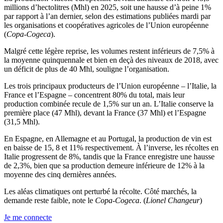
millions d’hectolitres (Mhl) en 2025, soit une hausse d’à peine 1%
par rapport à l’an dernier, selon des estimations publiées mardi par
les organisations et coopératives agricoles de l’Union européenne
(
Copa-Cogeca
).
Malgré cette légère reprise, les volumes restent inférieurs de 7,5% à
la moyenne quinquennale et bien en deçà des niveaux de 2018, avec
un déficit de plus de 40 Mhl, souligne l’organisation.
Les trois principaux producteurs de l’Union européenne – l’Italie, la
France et l’Espagne – concentrent 80% du total, mais leur
production combinée recule de 1,5% sur un an. L’Italie conserve la
première place (47 Mhl), devant la France (37 Mhl) et l’Espagne
(31,5 Mhl).
En Espagne, en Allemagne et au Portugal, la production de vin est
en baisse de 15, 8 et 11% respectivement. À l’inverse, les récoltes en
Italie progressent de 8%, tandis que la France enregistre une hausse
de 2,3%, bien que sa production demeure inférieure de 12% à la
moyenne des cinq dernières années.
Les aléas climatiques ont perturbé la récolte. Côté marchés, la
demande reste faible, note le
Copa-Cogeca
. (
Lionel Changeur
)
Je me connecte