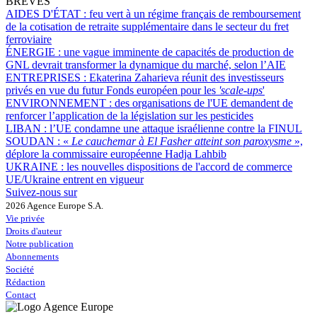
BRÈVES
AIDES D'ÉTAT :
feu vert à un régime français de remboursement
de la cotisation de retraite supplémentaire dans le secteur du fret
ferroviaire
ÉNERGIE :
une vague imminente de capacités de production de
GNL devrait transformer la dynamique du marché, selon l’AIE
ENTREPRISES :
Ekaterina Zaharieva réunit des investisseurs
privés en vue du futur Fonds européen pour les
'scale-ups
'
ENVIRONNEMENT :
des organisations de l'UE demandent de
renforcer l’application de la législation sur les pesticides
LIBAN :
l’UE condamne une attaque israélienne contre la FINUL
SOUDAN :
«
Le cauchemar à El Fasher atteint son paroxysme
»,
déplore la commissaire européenne Hadja Lahbib
UKRAINE :
les nouvelles dispositions de l'accord de commerce
UE/Ukraine entrent en vigueur
Suivez-nous sur
2026 Agence Europe S.A.
Vie privée
Droits d'auteur
Notre publication
Abonnements
Société
Rédaction
Contact