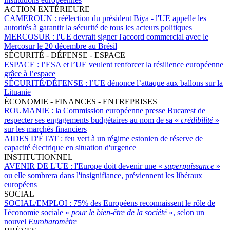
ACTION EXTÉRIEURE
CAMEROUN :
réélection du président Biya - l'UE appelle les
autorités à garantir la sécurité de tous les acteurs politiques
MERCOSUR :
l'UE devrait signer l'accord commercial avec le
Mercosur le 20 décembre au Brésil
SÉCURITÉ - DÉFENSE - ESPACE
ESPACE :
l’ESA et l’UE veulent renforcer la résilience européenne
grâce à l’espace
SÉCURITÉ/DÉFENSE :
l’UE dénonce l’attaque aux ballons sur la
Lituanie
ÉCONOMIE - FINANCES - ENTREPRISES
ROUMANIE :
la Commission européenne presse Bucarest de
respecter ses engagements budgétaires au nom de sa «
crédibilité
»
sur les marchés financiers
AIDES D'ÉTAT :
feu vert à un régime estonien de réserve de
capacité électrique en situation d'urgence
INSTITUTIONNEL
AVENIR DE L'UE :
l'Europe doit devenir une «
superpuissance
»
ou elle sombrera dans l'insignifiance, préviennent les libéraux
européens
SOCIAL
SOCIAL/EMPLOI :
75% des Européens reconnaissent le rôle de
l'économie sociale «
pour le bien-être de la société
», selon un
nouvel
Eurobaromètre