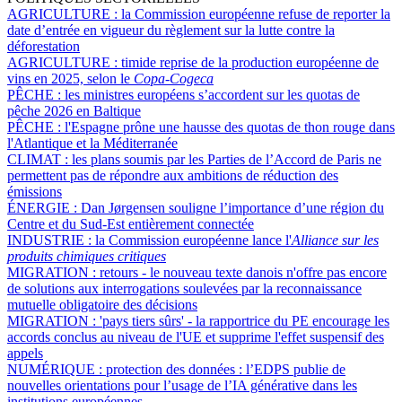
AGRICULTURE :
la Commission européenne refuse de reporter la
date d’entrée en vigueur du règlement sur la lutte contre la
déforestation
AGRICULTURE :
timide reprise de la production européenne de
vins en 2025, selon le
Copa-Cogeca
PÊCHE :
les ministres européens s’accordent sur les quotas de
pêche 2026 en Baltique
PÊCHE :
l'Espagne prône une hausse des quotas de thon rouge dans
l'Atlantique et la Méditerranée
CLIMAT :
les plans soumis par les Parties de l’Accord de Paris ne
permettent pas de répondre aux ambitions de réduction des
émissions
ÉNERGIE :
Dan Jørgensen souligne l’importance d’une région du
Centre et du Sud-Est entièrement connectée
INDUSTRIE :
la Commission européenne lance l'
Alliance sur les
produits chimiques critiques
MIGRATION :
retours - le nouveau texte danois n'offre pas encore
de solutions aux interrogations soulevées par la reconnaissance
mutuelle obligatoire des décisions
MIGRATION :
'pays tiers sûrs' - la rapportrice du PE encourage les
accords conclus au niveau de l'UE et supprime l'effet suspensif des
appels
NUMÉRIQUE :
protection des données : l’EDPS publie de
nouvelles orientations pour l’usage de l’IA générative dans les
institutions européennes