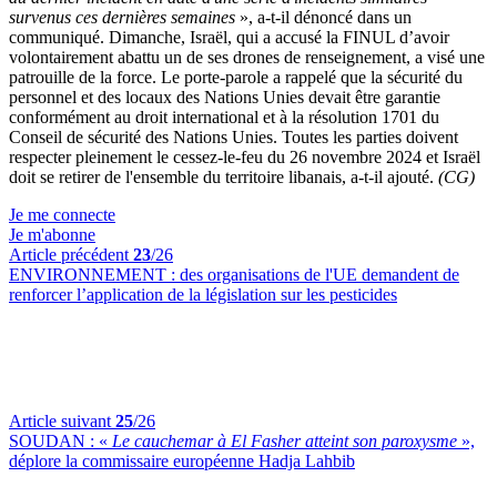
survenus ces dernières semaines
», a-t-il dénoncé dans un
communiqué. Dimanche, Israël, qui a accusé la FINUL d’avoir
volontairement abattu un de ses drones de renseignement, a visé une
patrouille de la force. Le porte-parole a rappelé que la sécurité du
personnel et des locaux des Nations Unies devait être garantie
conformément au droit international et à la résolution 1701 du
Conseil de sécurité des Nations Unies. Toutes les parties doivent
respecter pleinement le cessez-le-feu du 26 novembre 2024 et Israël
doit se retirer de l'ensemble du territoire libanais, a-t-il ajouté.
(CG)
Je me connecte
Je m'abonne
Article précédent
23
/26
ENVIRONNEMENT :
des organisations de l'UE demandent de
renforcer l’application de la législation sur les pesticides
Article suivant
25
/26
SOUDAN :
«
Le cauchemar à El Fasher atteint son paroxysme
»,
déplore la commissaire européenne Hadja Lahbib