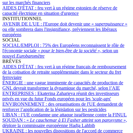
sur les marchés financiers
AIDES D'ÉTAT :
feu vert à un régime estonien de réserve de
capacité électrique en situation d'urgence
INSTITUTIONNEL
AVENIR DE L'UE :
l'Europe doit devenir une «
superpuissance
»
ou elle sombrera dans l'insignifiance, préviennent les libéraux
européens
SOCIAL
SOCIAL/EMPLOI :
75% des Européens reconnaissent le rôle de
l'économie sociale «
pour le bien-être de la société
», selon un
nouvel
Eurobaromètre
BRÈVES
AIDES D'ÉTAT :
feu vert à un régime français de remboursement
de la cotisation de retraite supplémentaire dans le secteur du fret
ferroviaire
ÉNERGIE :
une vague imminente de capacités de production de
GNL devrait transformer la dynamique du marché, selon l’AIE
ENTREPRISES :
Ekaterina Zaharieva réunit des investisseurs
privés en vue du futur Fonds européen pour les
'scale-ups
'
ENVIRONNEMENT :
des organisations de l'UE demandent de
renforcer l’application de la législation sur les pesticides
LIBAN :
l’UE condamne une attaque israélienne contre la FINUL
SOUDAN :
«
Le cauchemar à El Fasher atteint son paroxysme
»,
déplore la commissaire européenne Hadja Lahbib
UKRAINE :
les nouvelles dispositions de l'accord de commerce