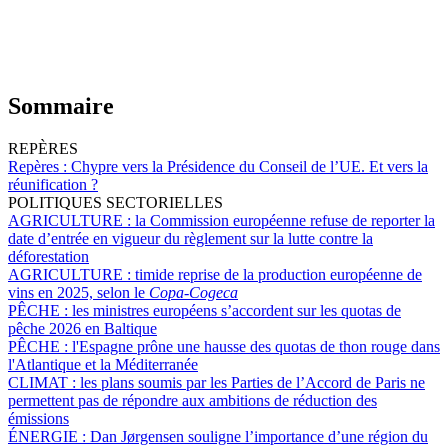
Sommaire
REPÈRES
Repères :
Chypre vers la Présidence du Conseil de l’UE. Et vers la
réunification ?
POLITIQUES SECTORIELLES
AGRICULTURE :
la Commission européenne refuse de reporter la
date d’entrée en vigueur du règlement sur la lutte contre la
déforestation
AGRICULTURE :
timide reprise de la production européenne de
vins en 2025, selon le
Copa-Cogeca
PÊCHE :
les ministres européens s’accordent sur les quotas de
pêche 2026 en Baltique
PÊCHE :
l'Espagne prône une hausse des quotas de thon rouge dans
l'Atlantique et la Méditerranée
CLIMAT :
les plans soumis par les Parties de l’Accord de Paris ne
permettent pas de répondre aux ambitions de réduction des
émissions
ÉNERGIE :
Dan Jørgensen souligne l’importance d’une région du