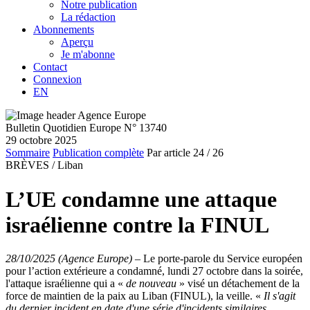
Notre publication
La rédaction
Abonnements
Aperçu
Je m'abonne
Contact
Connexion
EN
Bulletin Quotidien Europe N° 13740
29 octobre 2025
Sommaire
Publication complète
Par article
24
/ 26
BRÈVES /
Liban
L’UE condamne une attaque
israélienne contre la FINUL
28/10/2025 (Agence Europe)
–
Le porte-parole du Service européen
pour l’action extérieure a condamné, lundi 27 octobre dans la soirée,
l'attaque israélienne qui a «
de nouveau
» visé un détachement de la
force de maintien de la paix au Liban (FINUL), la veille. «
Il s'agit
du dernier incident en date d'une série d'incidents similaires