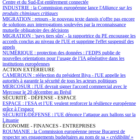
Centre et du Sud-Est entièrement connectée
INDUSTRIE :
la Commission européenne lance l'
Alliance sur les
produits chimiques critiques
MIGRATION :
retours - le nouveau texte danois n'offre pas encore
de solutions aux interrogations soulevées par la reconnaissance
mutuelle obligatoire des décisions
MIGRATION :
'pays tiers sûrs' - la rapportrice du PE encourage les
accords conclus au niveau de l'UE et supprime l'effet suspensif des
appels
NUMÉRIQUE :
protection des données : l’EDPS publie de
nouvelles orientations pour l’usage de l’IA générative dans les
institutions européennes
ACTION EXTÉRIEURE
CAMEROUN :
réélection du président Biya - l'UE appelle les
autorités à garantir la sécurité de tous les acteurs politiques
MERCOSUR :
l'UE devrait signer l'accord commercial avec le
Mercosur le 20 décembre au Brésil
SÉCURITÉ - DÉFENSE - ESPACE
ESPACE :
l’ESA et l’UE veulent renforcer la résilience européenne
grâce à l’espace
SÉCURITÉ/DÉFENSE :
l’UE dénonce l’attaque aux ballons sur la
Lituanie
ÉCONOMIE - FINANCES - ENTREPRISES
ROUMANIE :
la Commission européenne presse Bucarest de
respecter ses engagements budgétaires au nom de sa «
crédibilité
»