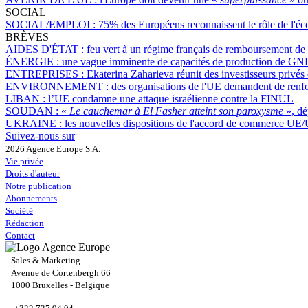
SOCIAL
SOCIAL/EMPLOI :
75% des Européens reconnaissent le rôle de l'éc
BRÈVES
AIDES D'ÉTAT :
feu vert à un régime français de remboursement de la
ÉNERGIE :
une vague imminente de capacités de production de GNL
ENTREPRISES :
Ekaterina Zaharieva réunit des investisseurs privé
ENVIRONNEMENT :
des organisations de l'UE demandent de renforc
LIBAN :
l’UE condamne une attaque israélienne contre la FINUL
SOUDAN :
«
Le cauchemar à El Fasher atteint son paroxysme
», d
UKRAINE :
les nouvelles dispositions de l'accord de commerce UE/
Suivez-nous sur
2026 Agence Europe S.A.
Vie privée
Droits d'auteur
Notre publication
Abonnements
Société
Rédaction
Contact
Sales & Marketing
Avenue de Cortenbergh 66
1000 Bruxelles - Belgique