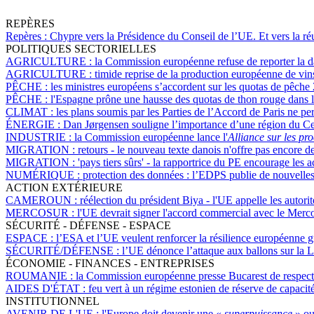
REPÈRES
Repères :
Chypre vers la Présidence du Conseil de l’UE. Et vers la réu
POLITIQUES SECTORIELLES
AGRICULTURE :
la Commission européenne refuse de reporter la dat
AGRICULTURE :
timide reprise de la production européenne de vin
PÊCHE :
les ministres européens s’accordent sur les quotas de pêche
PÊCHE :
l'Espagne prône une hausse des quotas de thon rouge dans l
CLIMAT :
les plans soumis par les Parties de l’Accord de Paris ne p
ÉNERGIE :
Dan Jørgensen souligne l’importance d’une région du Ce
INDUSTRIE :
la Commission européenne lance l'
Alliance sur les pr
MIGRATION :
retours - le nouveau texte danois n'offre pas encore d
MIGRATION :
'pays tiers sûrs' - la rapportrice du PE encourage les
NUMÉRIQUE :
protection des données : l’EDPS publie de nouvelles 
ACTION EXTÉRIEURE
CAMEROUN :
réélection du président Biya - l'UE appelle les autorité
MERCOSUR :
l'UE devrait signer l'accord commercial avec le Merc
SÉCURITÉ - DÉFENSE - ESPACE
ESPACE :
l’ESA et l’UE veulent renforcer la résilience européenne g
SÉCURITÉ/DÉFENSE :
l’UE dénonce l’attaque aux ballons sur la L
ÉCONOMIE - FINANCES - ENTREPRISES
ROUMANIE :
la Commission européenne presse Bucarest de respect
AIDES D'ÉTAT :
feu vert à un régime estonien de réserve de capacité
INSTITUTIONNEL
AVENIR DE L'UE :
l'Europe doit devenir une «
superpuissance
» ou