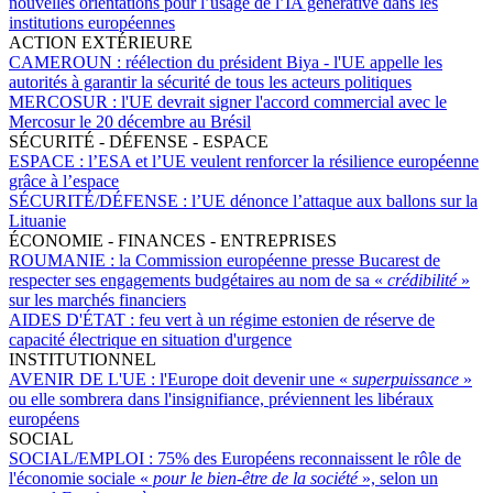
nouvelles orientations pour l’usage de l’IA générative dans les
institutions européennes
ACTION EXTÉRIEURE
CAMEROUN :
réélection du président Biya - l'UE appelle les
autorités à garantir la sécurité de tous les acteurs politiques
MERCOSUR :
l'UE devrait signer l'accord commercial avec le
Mercosur le 20 décembre au Brésil
SÉCURITÉ - DÉFENSE - ESPACE
ESPACE :
l’ESA et l’UE veulent renforcer la résilience européenne
grâce à l’espace
SÉCURITÉ/DÉFENSE :
l’UE dénonce l’attaque aux ballons sur la
Lituanie
ÉCONOMIE - FINANCES - ENTREPRISES
ROUMANIE :
la Commission européenne presse Bucarest de
respecter ses engagements budgétaires au nom de sa «
crédibilité
»
sur les marchés financiers
AIDES D'ÉTAT :
feu vert à un régime estonien de réserve de
capacité électrique en situation d'urgence
INSTITUTIONNEL
AVENIR DE L'UE :
l'Europe doit devenir une «
superpuissance
»
ou elle sombrera dans l'insignifiance, préviennent les libéraux
européens
SOCIAL
SOCIAL/EMPLOI :
75% des Européens reconnaissent le rôle de
l'économie sociale «
pour le bien-être de la société
», selon un