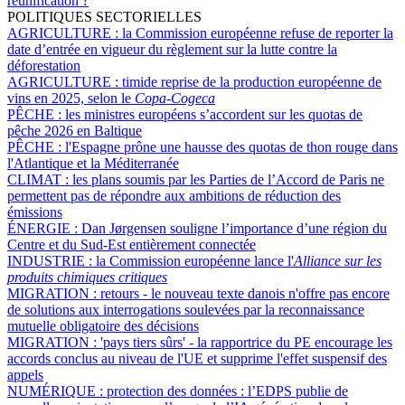
réunification ?
POLITIQUES SECTORIELLES
AGRICULTURE :
la Commission européenne refuse de reporter la
date d’entrée en vigueur du règlement sur la lutte contre la
déforestation
AGRICULTURE :
timide reprise de la production européenne de
vins en 2025, selon le
Copa-Cogeca
PÊCHE :
les ministres européens s’accordent sur les quotas de
pêche 2026 en Baltique
PÊCHE :
l'Espagne prône une hausse des quotas de thon rouge dans
l'Atlantique et la Méditerranée
CLIMAT :
les plans soumis par les Parties de l’Accord de Paris ne
permettent pas de répondre aux ambitions de réduction des
émissions
ÉNERGIE :
Dan Jørgensen souligne l’importance d’une région du
Centre et du Sud-Est entièrement connectée
INDUSTRIE :
la Commission européenne lance l'
Alliance sur les
produits chimiques critiques
MIGRATION :
retours - le nouveau texte danois n'offre pas encore
de solutions aux interrogations soulevées par la reconnaissance
mutuelle obligatoire des décisions
MIGRATION :
'pays tiers sûrs' - la rapportrice du PE encourage les
accords conclus au niveau de l'UE et supprime l'effet suspensif des
appels
NUMÉRIQUE :
protection des données : l’EDPS publie de