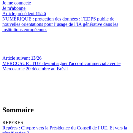
Je me connecte
Je m'abonne
Article précédent
11
/26
NUMÉRIQUE :
protection des données : l’EDPS publie de
nouvelles orientations pour l’usage de l’IA générative dans les
institutions européennes
Article suivant
13
/26
MERCOSUR :
l'UE devrait signer l'accord commercial avec le
Mercosur le 20 décembre au Brésil
Sommaire
REPÈRES
Repères :
Chypre vers la Présidence du Conseil de l’UE. Et vers la