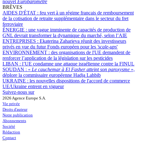
nouvel
Eurobaromètre
BRÈVES
AIDES D'ÉTAT :
feu vert à un régime français de remboursement
de la cotisation de retraite supplémentaire dans le secteur du fret
ferroviaire
ÉNERGIE :
une vague imminente de capacités de production de
GNL devrait transformer la dynamique du marché, selon l’AIE
ENTREPRISES :
Ekaterina Zaharieva réunit des investisseurs
privés en vue du futur Fonds européen pour les
'scale-ups
'
ENVIRONNEMENT :
des organisations de l'UE demandent de
renforcer l’application de la législation sur les pesticides
LIBAN :
l’UE condamne une attaque israélienne contre la FINUL
SOUDAN :
«
Le cauchemar à El Fasher atteint son paroxysme
»,
déplore la commissaire européenne Hadja Lahbib
UKRAINE :
les nouvelles dispositions de l'accord de commerce
UE/Ukraine entrent en vigueur
Suivez-nous sur
2026 Agence Europe S.A.
Vie privée
Droits d'auteur
Notre publication
Abonnements
Société
Rédaction
Contact