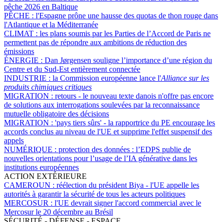
pêche 2026 en Baltique
PÊCHE :
l'Espagne prône une hausse des quotas de thon rouge dans
l'Atlantique et la Méditerranée
CLIMAT :
les plans soumis par les Parties de l’Accord de Paris ne
permettent pas de répondre aux ambitions de réduction des
émissions
ÉNERGIE :
Dan Jørgensen souligne l’importance d’une région du
Centre et du Sud-Est entièrement connectée
INDUSTRIE :
la Commission européenne lance l'
Alliance sur les
produits chimiques critiques
MIGRATION :
retours - le nouveau texte danois n'offre pas encore
de solutions aux interrogations soulevées par la reconnaissance
mutuelle obligatoire des décisions
MIGRATION :
'pays tiers sûrs' - la rapportrice du PE encourage les
accords conclus au niveau de l'UE et supprime l'effet suspensif des
appels
NUMÉRIQUE :
protection des données : l’EDPS publie de
nouvelles orientations pour l’usage de l’IA générative dans les
institutions européennes
ACTION EXTÉRIEURE
CAMEROUN :
réélection du président Biya - l'UE appelle les
autorités à garantir la sécurité de tous les acteurs politiques
MERCOSUR :
l'UE devrait signer l'accord commercial avec le
Mercosur le 20 décembre au Brésil
SÉCURITÉ - DÉFENSE - ESPACE