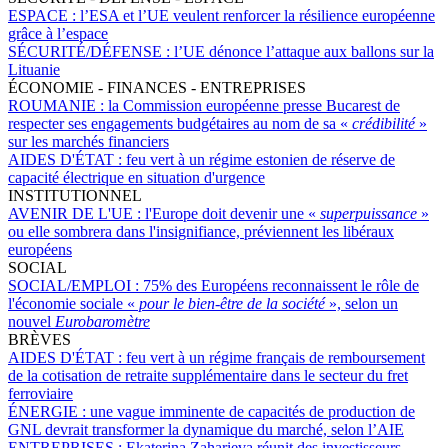
ESPACE :
l’ESA et l’UE veulent renforcer la résilience européenne
grâce à l’espace
SÉCURITÉ/DÉFENSE :
l’UE dénonce l’attaque aux ballons sur la
Lituanie
ÉCONOMIE - FINANCES - ENTREPRISES
ROUMANIE :
la Commission européenne presse Bucarest de
respecter ses engagements budgétaires au nom de sa «
crédibilité
»
sur les marchés financiers
AIDES D'ÉTAT :
feu vert à un régime estonien de réserve de
capacité électrique en situation d'urgence
INSTITUTIONNEL
AVENIR DE L'UE :
l'Europe doit devenir une «
superpuissance
»
ou elle sombrera dans l'insignifiance, préviennent les libéraux
européens
SOCIAL
SOCIAL/EMPLOI :
75% des Européens reconnaissent le rôle de
l'économie sociale «
pour le bien-être de la société
», selon un
nouvel
Eurobaromètre
BRÈVES
AIDES D'ÉTAT :
feu vert à un régime français de remboursement
de la cotisation de retraite supplémentaire dans le secteur du fret
ferroviaire
ÉNERGIE :
une vague imminente de capacités de production de
GNL devrait transformer la dynamique du marché, selon l’AIE
ENTREPRISES :
Ekaterina Zaharieva réunit des investisseurs