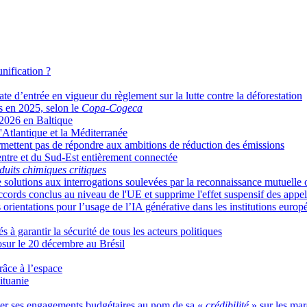
nification ?
e d’entrée en vigueur du règlement sur la lutte contre la déforestation
s en 2025, selon le
Copa-Cogeca
 2026 en Baltique
'Atlantique et la Méditerranée
ermettent pas de répondre aux ambitions de réduction des émissions
ntre et du Sud-Est entièrement connectée
oduits chimiques critiques
e solutions aux interrogations soulevées par la reconnaissance mutuelle 
 accords conclus au niveau de l'UE et supprime l'effet suspensif des appel
orientations pour l’usage de l’IA générative dans les institutions euro
s à garantir la sécurité de tous les acteurs politiques
osur le 20 décembre au Brésil
râce à l’espace
ituanie
er ses engagements budgétaires au nom de sa «
crédibilité
» sur les mar