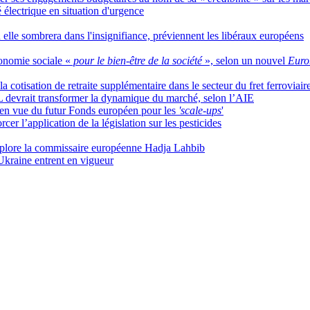
 électrique en situation d'urgence
 elle sombrera dans l'insignifiance, préviennent les libéraux européens
onomie sociale «
pour le bien-être de la société
», selon un nouvel
Euro
 cotisation de retraite supplémentaire dans le secteur du fret ferroviair
 devrait transformer la dynamique du marché, selon l’AIE
s en vue du futur Fonds européen pour les
'scale-ups
'
er l’application de la législation sur les pesticides
éplore la commissaire européenne Hadja Lahbib
Ukraine entrent en vigueur