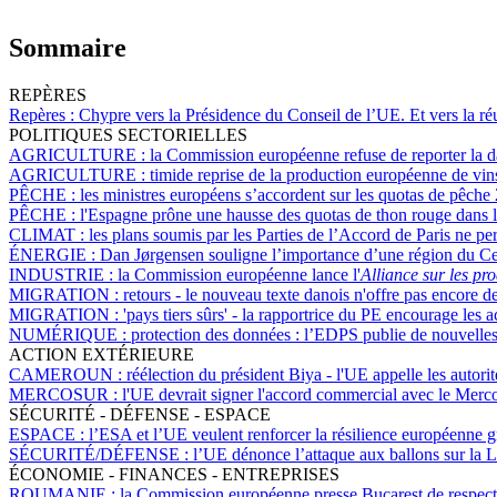
Sommaire
REPÈRES
Repères :
Chypre vers la Présidence du Conseil de l’UE. Et vers la réu
POLITIQUES SECTORIELLES
AGRICULTURE :
la Commission européenne refuse de reporter la dat
AGRICULTURE :
timide reprise de la production européenne de vin
PÊCHE :
les ministres européens s’accordent sur les quotas de pêche
PÊCHE :
l'Espagne prône une hausse des quotas de thon rouge dans l
CLIMAT :
les plans soumis par les Parties de l’Accord de Paris ne p
ÉNERGIE :
Dan Jørgensen souligne l’importance d’une région du Ce
INDUSTRIE :
la Commission européenne lance l'
Alliance sur les pr
MIGRATION :
retours - le nouveau texte danois n'offre pas encore d
MIGRATION :
'pays tiers sûrs' - la rapportrice du PE encourage les
NUMÉRIQUE :
protection des données : l’EDPS publie de nouvelles 
ACTION EXTÉRIEURE
CAMEROUN :
réélection du président Biya - l'UE appelle les autorité
MERCOSUR :
l'UE devrait signer l'accord commercial avec le Merc
SÉCURITÉ - DÉFENSE - ESPACE
ESPACE :
l’ESA et l’UE veulent renforcer la résilience européenne g
SÉCURITÉ/DÉFENSE :
l’UE dénonce l’attaque aux ballons sur la L
ÉCONOMIE - FINANCES - ENTREPRISES
ROUMANIE :
la Commission européenne presse Bucarest de respect