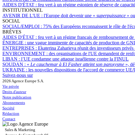
AIDES D'ÉTAT :
feu vert à un régime estonien de réserve de capacité
INSTITUTIONNEL
AVENIR DE L'UE :
l'Europe doit devenir une «
superpuissance
» ou
SOCIAL
SOCIAL/EMPLOI :
75% des Européens reconnaissent le rôle de l'éc
BRÈVES
AIDES D'ÉTAT :
feu vert à un régime français de remboursement de la
ÉNERGIE :
une vague imminente de capacités de production de GNL
ENTREPRISES :
Ekaterina Zaharieva réunit des investisseurs privé
ENVIRONNEMENT :
des organisations de l'UE demandent de renforc
LIBAN :
l’UE condamne une attaque israélienne contre la FINUL
SOUDAN :
«
Le cauchemar à El Fasher atteint son paroxysme
», d
UKRAINE :
les nouvelles dispositions de l'accord de commerce UE/
Suivez-nous sur
2026 Agence Europe S.A.
Vie privée
Droits d'auteur
Notre publication
Abonnements
Société
Rédaction
Contact
Sales & Marketing