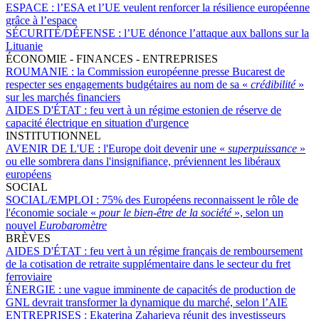
ESPACE :
l’ESA et l’UE veulent renforcer la résilience européenne
grâce à l’espace
SÉCURITÉ/DÉFENSE :
l’UE dénonce l’attaque aux ballons sur la
Lituanie
ÉCONOMIE - FINANCES - ENTREPRISES
ROUMANIE :
la Commission européenne presse Bucarest de
respecter ses engagements budgétaires au nom de sa «
crédibilité
»
sur les marchés financiers
AIDES D'ÉTAT :
feu vert à un régime estonien de réserve de
capacité électrique en situation d'urgence
INSTITUTIONNEL
AVENIR DE L'UE :
l'Europe doit devenir une «
superpuissance
»
ou elle sombrera dans l'insignifiance, préviennent les libéraux
européens
SOCIAL
SOCIAL/EMPLOI :
75% des Européens reconnaissent le rôle de
l'économie sociale «
pour le bien-être de la société
», selon un
nouvel
Eurobaromètre
BRÈVES
AIDES D'ÉTAT :
feu vert à un régime français de remboursement
de la cotisation de retraite supplémentaire dans le secteur du fret
ferroviaire
ÉNERGIE :
une vague imminente de capacités de production de
GNL devrait transformer la dynamique du marché, selon l’AIE
ENTREPRISES :
Ekaterina Zaharieva réunit des investisseurs