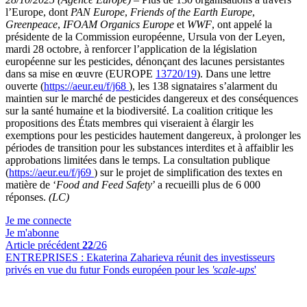
l’Europe, dont
PAN Europe
,
Friends of the Earth Europe
,
Greenpeace
,
IFOAM Organics Europe
et
WWF
, ont appelé la
présidente de la Commission européenne, Ursula von der Leyen,
mardi 28 octobre, à renforcer l’application de la législation
européenne sur les pesticides, dénonçant des lacunes persistantes
dans sa mise en œuvre (EUROPE
13720/19
). Dans une lettre
ouverte (
https://aeur.eu/f/j68
), les 138 signataires s’alarment du
maintien sur le marché de pesticides dangereux et des conséquences
sur la santé humaine et la biodiversité. La coalition critique les
propositions des États membres qui viseraient à élargir les
exemptions pour les pesticides hautement dangereux, à prolonger les
périodes de transition pour les substances interdites et à affaiblir les
approbations limitées dans le temps. La consultation publique
(
https://aeur.eu/f/j69
) sur le projet de simplification des textes en
matière de ‘
Food and Feed Safety
’ a recueilli plus de 6 000
réponses.
(LC)
Je me connecte
Je m'abonne
Article précédent
22
/26
ENTREPRISES :
Ekaterina Zaharieva réunit des investisseurs
privés en vue du futur Fonds européen pour les
'scale-ups
'