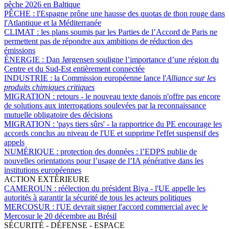
pêche 2026 en Baltique
PÊCHE :
l'Espagne prône une hausse des quotas de thon rouge dans
l'Atlantique et la Méditerranée
CLIMAT :
les plans soumis par les Parties de l’Accord de Paris ne
permettent pas de répondre aux ambitions de réduction des
émissions
ÉNERGIE :
Dan Jørgensen souligne l’importance d’une région du
Centre et du Sud-Est entièrement connectée
INDUSTRIE :
la Commission européenne lance l'
Alliance sur les
produits chimiques critiques
MIGRATION :
retours - le nouveau texte danois n'offre pas encore
de solutions aux interrogations soulevées par la reconnaissance
mutuelle obligatoire des décisions
MIGRATION :
'pays tiers sûrs' - la rapportrice du PE encourage les
accords conclus au niveau de l'UE et supprime l'effet suspensif des
appels
NUMÉRIQUE :
protection des données : l’EDPS publie de
nouvelles orientations pour l’usage de l’IA générative dans les
institutions européennes
ACTION EXTÉRIEURE
CAMEROUN :
réélection du président Biya - l'UE appelle les
autorités à garantir la sécurité de tous les acteurs politiques
MERCOSUR :
l'UE devrait signer l'accord commercial avec le
Mercosur le 20 décembre au Brésil
SÉCURITÉ - DÉFENSE - ESPACE