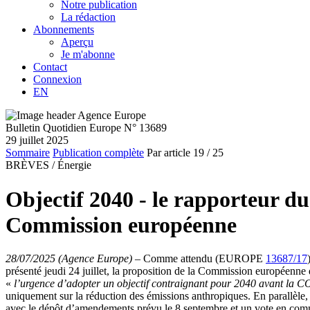
Notre publication
La rédaction
Abonnements
Aperçu
Je m'abonne
Contact
Connexion
EN
Bulletin Quotidien Europe N° 13689
29 juillet 2025
Sommaire
Publication complète
Par article
19
/ 25
BRÈVES /
Énergie
Objectif 2040 - le rapporteur d
Commission européenne
28/07/2025 (Agence Europe)
–
Comme attendu (EUROPE
13687/17
présenté jeudi 24 juillet, la proposition de la Commission européenne 
«
l’urgence d’adopter un objectif contraignant pour 2040 avant la CO
uniquement sur la réduction des émissions anthropiques. En parallèl
avec le dépôt d’amendements prévu le 8 septembre et un vote en c