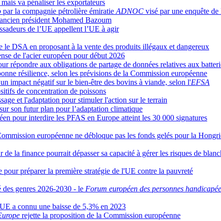
mais va pénaliser les exportateurs
o
par la compagnie pétrolière émiratie
ADNOC
visé
par une enquête
de
nt l'ancien président Mohamed Bazoum
assadeurs de l’UE appellent l’UE à agir
e le DSA en proposant à la vente des produits illégaux et dangereux
ense de l'acier européen pour début 2026
répondre aux obligations de partage de données relatives aux batterie
bonne résilience, selon les prévisions de la Commission européenne
un impact négatif sur le bien-être des bovins à viande, selon l'
EFSA
ositifs de concentration de poissons
age et l'adaptation pour stimuler l'action sur le terrain
ur son futur plan pour l’adaptation climatique
éen pour interdire les PFAS en Europe atteint les 30 000 signatures
Commission européenne ne débloque pas les fonds gelés pour la Hongri
ur de la finance pourrait dépasser sa capacité à gérer les risques de bla
pour préparer la première stratégie de l'UE contre la pauvreté
té des genres 2026-2030 - le
Forum européen des personnes handicapée
 l'UE a connu une baisse de 5,3% en 2023
’Europe
rejette la proposition de la Commission européenne