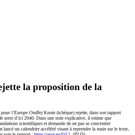
jette la proposition de la
s pour l’Europe
Ondřej Knote (tchèque) rejette, dans son rapport
e serre d’ici 2040. Dans une note explicative, il estime que
andations scientifiques et demande de ne pas se concentrer
t lancé un calendrier accéléré visant à reprendre la main sur le texte,
ur voir le rapport :
https://aeur.eu/f/i12
(PLD)