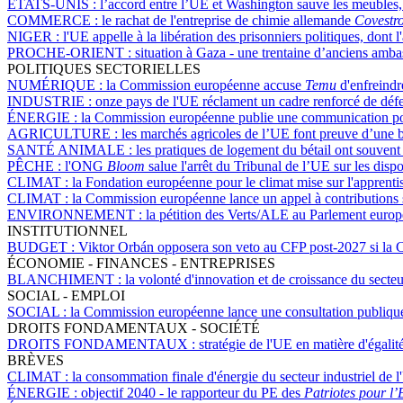
ÉTATS-UNIS :
l’accord entre l’UE et Washington sauve les meubles, 
COMMERCE :
le rachat de l'entreprise de chimie allemande
Covestr
NIGER :
l'UE appelle à la libération des prisonniers politiques, do
PROCHE-ORIENT :
situation à Gaza - une trentaine d’anciens amb
POLITIQUES SECTORIELLES
NUMÉRIQUE :
la Commission européenne accuse
Temu
d'enfreindr
INDUSTRIE :
onze pays de l'UE réclament un cadre renforcé de déf
ÉNERGIE :
la Commission européenne publie une communication pour 
AGRICULTURE :
les marchés agricoles de l’UE font preuve d’une 
SANTÉ ANIMALE :
les pratiques de logement du bétail ont souvent 
PÊCHE :
l'ONG
Bloom
salue l'arrêt du Tribunal de l’UE sur les disp
CLIMAT :
la Fondation européenne pour le climat mise sur l'apprentiss
CLIMAT :
la Commission européenne lance un appel à contributions s
ENVIRONNEMENT :
la pétition des Verts/ALE au Parlement europ
INSTITUTIONNEL
BUDGET :
Viktor Orbán opposera son veto au CFP post-2027 si la 
ÉCONOMIE - FINANCES - ENTREPRISES
BLANCHIMENT :
la volonté d'innovation et de croissance du secte
SOCIAL - EMPLOI
SOCIAL :
la Commission européenne lance une consultation publique 
DROITS FONDAMENTAUX - SOCIÉTÉ
DROITS FONDAMENTAUX :
stratégie de l'UE en matière d'égali
BRÈVES
CLIMAT :
la consommation finale d'énergie du secteur industriel de
ÉNERGIE :
objectif 2040 - le rapporteur du PE des
Patriotes pour l