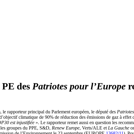
u PE des
Patriotes pour l’Europe
re
), le rapporteur principal du Parlement européen, le député des
Patriote
d’objectif climatique de 90% de réduction des émissions de gaz à effet d
P30 est injustifiée
». Le rapporteur remet aussi en question les recomm
e, les groupes du PPE, S&D,
Renew Europe
, Verts/ALE et
La Gauche
on
ommission de l’Environnement le 23 septembre (EUROPE
13682/11
). Po