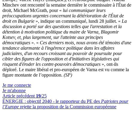
Minchev ont rencontré la semaine dernière le commissaire à l'État de
droit, Michael McGrath, pour «
lui communiquer leurs
préoccupations urgentes concernant la détérioration de l'État de
droit en Bulgarie
», indique un communiqué, lundi 28 juillet. «
La
discussion a porté sur des questions telles que l'arrestation et la
détention à motivation politique du maire de Varna, Blagomir
Kotsev, et, plus largement, sur l'atteinte aux principes
démocratiques
». «
Ces derniers mois, nous avons été témoins d'une
tendance alarmante à l'ingérence politique dans les affaires
judiciaires, d'un recours croissant au pouvoir de poursuite pour
cibler des figures de l'opposition et d'initiatives législatives qui
risquent d'éroder les contre-pouvoirs démocratiques
», ont-ils
déploré. Le maire libéral et pro-européen de Varna est vu comme la
figure montante de l’opposition.
(SP)
Je me connecte
Je m'abonne
Article précédent
19
/25
ÉNERGIE :
objectif 2040 - le rapporteur du PE des
Patriotes pour
l’Europe
rejette la proposition de la Commission européenne