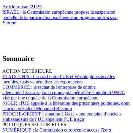
Article suivant
21
/25
ISRAËL :
la Commission européenne propose la suspension
partielle de la participation israélienne au programme
Horizon
Europe
Sommaire
ACTION EXTÉRIEURE
ÉTATS-UNIS :
l’accord entre l’UE et Washington sauve les
meubles, mais va pénaliser les exportateurs
COMMERCE :
le rachat de l'entreprise de chimie
allemande
Covestro
par la compagnie pétrolière émiratie
ADNOC
visé
par une enquête
de la Commission européenne
NIGER :
l'UE appelle à la libération des prisonniers politiques, dont
l'ancien président Mohamed Bazoum
PROCHE-ORIENT :
situation à Gaza - une trentaine d’anciens
ambassadeurs de l’UE appellent l’UE à agir
POLITIQUES SECTORIELLES
NUMÉRIQUE :
la Commission européenne accuse
Temu