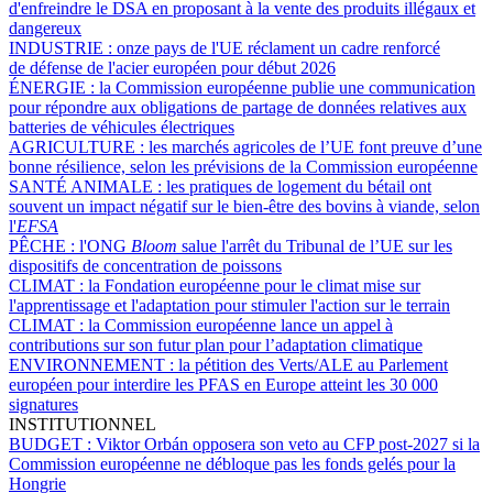
d'enfreindre le DSA en proposant à la vente des produits illégaux et
dangereux
INDUSTRIE :
onze pays de l'UE réclament un cadre renforcé
de défense de l'acier européen pour début 2026
ÉNERGIE :
la Commission européenne publie une communication
pour répondre aux obligations de partage de données relatives aux
batteries de véhicules électriques
AGRICULTURE :
les marchés agricoles de l’UE font preuve d’une
bonne résilience, selon les prévisions de la Commission européenne
SANTÉ ANIMALE :
les pratiques de logement du bétail ont
souvent un impact négatif sur le bien-être des bovins à viande, selon
l'
EFSA
PÊCHE :
l'ONG
Bloom
salue l'arrêt du Tribunal de l’UE sur les
dispositifs de concentration de poissons
CLIMAT :
la Fondation européenne pour le climat mise sur
l'apprentissage et l'adaptation pour stimuler l'action sur le terrain
CLIMAT :
la Commission européenne lance un appel à
contributions sur son futur plan pour l’adaptation climatique
ENVIRONNEMENT :
la pétition des Verts/ALE au Parlement
européen pour interdire les PFAS en Europe atteint les 30 000
signatures
INSTITUTIONNEL
BUDGET :
Viktor Orbán opposera son veto au CFP post-2027 si la
Commission européenne ne débloque pas les fonds gelés pour la
Hongrie