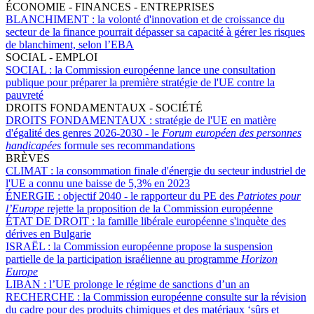
ÉCONOMIE - FINANCES - ENTREPRISES
BLANCHIMENT :
la volonté d'innovation et de croissance du
secteur de la finance pourrait dépasser sa capacité à gérer les risques
de blanchiment, selon l’EBA
SOCIAL - EMPLOI
SOCIAL :
la Commission européenne lance une consultation
publique pour préparer la première stratégie de l'UE contre la
pauvreté
DROITS FONDAMENTAUX - SOCIÉTÉ
DROITS FONDAMENTAUX :
stratégie de l'UE en matière
d'égalité des genres 2026-2030 - le
Forum européen des personnes
handicapées
formule ses recommandations
BRÈVES
CLIMAT :
la consommation finale d'énergie du secteur industriel de
l'UE a connu une baisse de 5,3% en 2023
ÉNERGIE :
objectif 2040 - le rapporteur du PE des
Patriotes pour
l’Europe
rejette la proposition de la Commission européenne
ÉTAT DE DROIT :
la famille libérale européenne s'inquète des
dérives en Bulgarie
ISRAËL :
la Commission européenne propose la suspension
partielle de la participation israélienne au programme
Horizon
Europe
LIBAN :
l’UE prolonge le régime de sanctions d’un an
RECHERCHE :
la Commission européenne consulte sur la révision
du cadre pour des produits chimiques et des matériaux ‘sûrs et