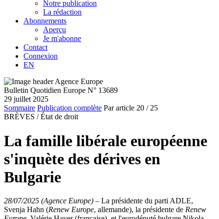
Notre publication
La rédaction
Abonnements
Aperçu
Je m'abonne
Contact
Connexion
EN
Bulletin Quotidien Europe N° 13689
29 juillet 2025
Sommaire
Publication complète
Par article
20
/ 25
BRÈVES /
État de droit
La famille libérale européenne
s'inquète des dérives en
Bulgarie
28/07/2025 (Agence Europe)
–
La présidente du parti ADLE,
Svenja Hahn (
Renew Europe
, allemande), la présidente de
Renew
Europe
, Valérie Hayer (française), et l'eurodéputé bulgare Nikola