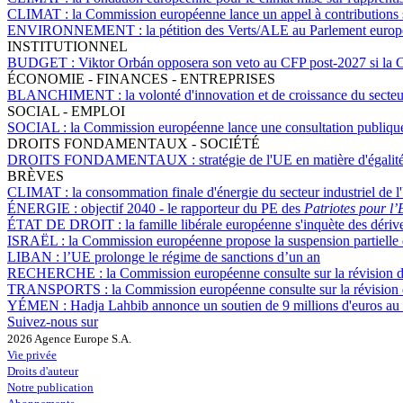
CLIMAT :
la Commission européenne lance un appel à contributions s
ENVIRONNEMENT :
la pétition des Verts/ALE au Parlement europ
INSTITUTIONNEL
BUDGET :
Viktor Orbán opposera son veto au CFP post-2027 si la 
ÉCONOMIE - FINANCES - ENTREPRISES
BLANCHIMENT :
la volonté d'innovation et de croissance du secte
SOCIAL - EMPLOI
SOCIAL :
la Commission européenne lance une consultation publique 
DROITS FONDAMENTAUX - SOCIÉTÉ
DROITS FONDAMENTAUX :
stratégie de l'UE en matière d'égali
BRÈVES
CLIMAT :
la consommation finale d'énergie du secteur industriel de
ÉNERGIE :
objectif 2040 - le rapporteur du PE des
Patriotes pour l
ÉTAT DE DROIT :
la famille libérale européenne s'inquète des dériv
ISRAËL :
la Commission européenne propose la suspension partielle 
LIBAN :
l’UE prolonge le régime de sanctions d’un an
RECHERCHE :
la Commission européenne consulte sur la révision du
TRANSPORTS :
la Commission européenne consulte sur la révision d
YÉMEN :
Hadja Lahbib annonce un soutien de 9 millions d'euros a
Suivez-nous sur
2026 Agence Europe S.A.
Vie privée
Droits d'auteur
Notre publication