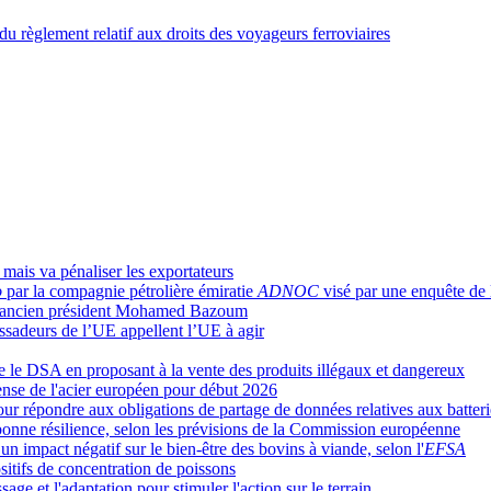
u règlement relatif aux droits des voyageurs ferroviaires
mais va pénaliser les exportateurs
o
par la compagnie pétrolière émiratie
ADNOC
visé
par une enquête
de
nt l'ancien président Mohamed Bazoum
assadeurs de l’UE appellent l’UE à agir
e le DSA en proposant à la vente des produits illégaux et dangereux
ense de l'acier européen pour début 2026
répondre aux obligations de partage de données relatives aux batterie
bonne résilience, selon les prévisions de la Commission européenne
un impact négatif sur le bien-être des bovins à viande, selon l'
EFSA
ositifs de concentration de poissons
age et l'adaptation pour stimuler l'action sur le terrain