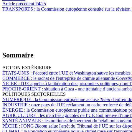
Article précédent
24
/25
TRANSPORTS :
la Commission européenne consulte sur la révision d
Sommaire
ACTION EXTÉRIEURE
ÉTATS-UNIS :
l’accord entre l’UE et Washington sauve les meubles, 
COMMERCE :
le rachat de l'entreprise de chimie allemande
Covestr
NIGER :
l'UE appelle à la libération des prisonniers politiques, do
PROCHE-ORIENT :
situation à Gaza - une trentaine d’anciens amb
POLITIQUES SECTORIELLES
NUMÉRIQUE :
la Commission européenne accuse
Temu
d'enfreindr
INDUSTRIE :
onze pays de l'UE réclament un cadre renforcé de déf
ÉNERGIE :
la Commission européenne publie une communication pour 
AGRICULTURE :
les marchés agricoles de l’UE font preuve d’une 
SANTÉ ANIMALE :
les pratiques de logement du bétail ont souvent 
PÊCHE :
l'ONG
Bloom
salue l'arrêt du Tribunal de l’UE sur les disp
CLIMAT :
la Fondation européenne pour le climat mise sur l'apprentiss