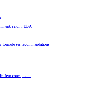
e
nchiment, selon l’EBA
s
formule ses recommandations
dès leur conception’