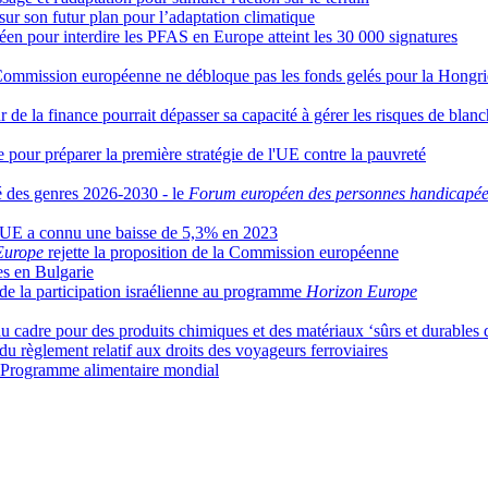
ur son futur plan pour l’adaptation climatique
éen pour interdire les PFAS en Europe atteint les 30 000 signatures
Commission européenne ne débloque pas les fonds gelés pour la Hongri
ur de la finance pourrait dépasser sa capacité à gérer les risques de bla
pour préparer la première stratégie de l'UE contre la pauvreté
té des genres 2026-2030 - le
Forum européen des personnes handicapée
 l'UE a connu une baisse de 5,3% en 2023
’Europe
rejette la proposition de la Commission européenne
es en Bulgarie
de la participation israélienne au programme
Horizon Europe
 cadre pour des produits chimiques et des matériaux ‘sûrs et durables 
u règlement relatif aux droits des voyageurs ferroviaires
u Programme alimentaire mondial