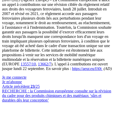
un appel à contributions sur une révision ciblée du règlement relatif
aux droits des voyageurs ferroviaires, lundi 28 juillet. Introduit en
2007 et révisé en 2021, ce règlement accorde aux passagers
ferroviaires plusieurs droits liés aux perturbations pendant leur
voyage, notamment le droit au remboursement, au réacheminement,
à l'assistance et à l'indemnisation. Toutefois, la Commission souhaite
garantir aux passagers la possibilité d’exercer efficacement leurs
droits lorsqu'ils manquent une correspondance lors d'un voyage en
train impliquant plusieurs opérateurs ferroviaires, à condition que le
voyage ait été acheté dans le cadre d'une transaction unique sur une
plateforme de billetterie. Cette initiative est étroitement liée aux
propositions à venir sur les services de mobilité numérique
multimodale et la réservation et la billetterie numériques uniques
(EUROPE
13557/10
,
13662/7
). L'appel à contributions est ouvert
jusque lundi 22 septembre. En savoir plus :
https://aeur.eu/f/i0t
(AD)
Je me connecte
Je m'abonne
Article précédent
23
/25
RECHERCHE :
la Commission européenne consulte sur la révision
du cadre pour des produits chimiques et des matériaux ‘sûrs et
durables dès leur conception’