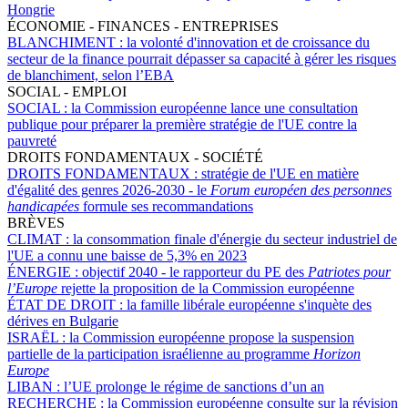
Hongrie
ÉCONOMIE - FINANCES - ENTREPRISES
BLANCHIMENT :
la volonté d'innovation et de croissance du
secteur de la finance pourrait dépasser sa capacité à gérer les risques
de blanchiment, selon l’EBA
SOCIAL - EMPLOI
SOCIAL :
la Commission européenne lance une consultation
publique pour préparer la première stratégie de l'UE contre la
pauvreté
DROITS FONDAMENTAUX - SOCIÉTÉ
DROITS FONDAMENTAUX :
stratégie de l'UE en matière
d'égalité des genres 2026-2030 - le
Forum européen des personnes
handicapées
formule ses recommandations
BRÈVES
CLIMAT :
la consommation finale d'énergie du secteur industriel de
l'UE a connu une baisse de 5,3% en 2023
ÉNERGIE :
objectif 2040 - le rapporteur du PE des
Patriotes pour
l’Europe
rejette la proposition de la Commission européenne
ÉTAT DE DROIT :
la famille libérale européenne s'inquète des
dérives en Bulgarie
ISRAËL :
la Commission européenne propose la suspension
partielle de la participation israélienne au programme
Horizon
Europe
LIBAN :
l’UE prolonge le régime de sanctions d’un an
RECHERCHE :
la Commission européenne consulte sur la révision