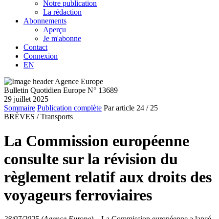
Notre publication
La rédaction
Abonnements
Aperçu
Je m'abonne
Contact
Connexion
EN
Bulletin Quotidien Europe N° 13689
29 juillet 2025
Sommaire
Publication complète
Par article
24
/ 25
BRÈVES /
Transports
La Commission européenne
consulte sur la révision du
règlement relatif aux droits des
voyageurs ferroviaires
28/07/2025 (Agence Europe)
–
La Commission européenne a lancé