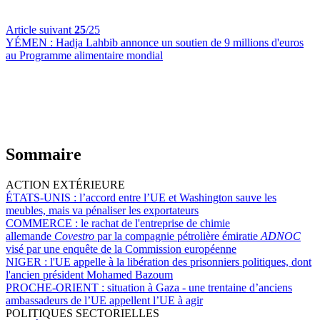
Article suivant
25
/25
YÉMEN :
Hadja Lahbib annonce un soutien de 9 millions d'euros
au Programme alimentaire mondial
Sommaire
ACTION EXTÉRIEURE
ÉTATS-UNIS :
l’accord entre l’UE et Washington sauve les
meubles, mais va pénaliser les exportateurs
COMMERCE :
le rachat de l'entreprise de chimie
allemande
Covestro
par la compagnie pétrolière émiratie
ADNOC
visé
par une enquête
de la Commission européenne
NIGER :
l'UE appelle à la libération des prisonniers politiques, dont
l'ancien président Mohamed Bazoum
PROCHE-ORIENT :
situation à Gaza - une trentaine d’anciens
ambassadeurs de l’UE appellent l’UE à agir
POLITIQUES SECTORIELLES