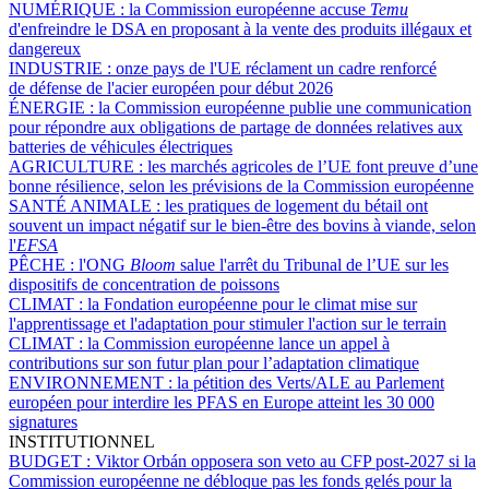
NUMÉRIQUE :
la Commission européenne accuse
Temu
d'enfreindre le DSA en proposant à la vente des produits illégaux et
dangereux
INDUSTRIE :
onze pays de l'UE réclament un cadre renforcé
de défense de l'acier européen pour début 2026
ÉNERGIE :
la Commission européenne publie une communication
pour répondre aux obligations de partage de données relatives aux
batteries de véhicules électriques
AGRICULTURE :
les marchés agricoles de l’UE font preuve d’une
bonne résilience, selon les prévisions de la Commission européenne
SANTÉ ANIMALE :
les pratiques de logement du bétail ont
souvent un impact négatif sur le bien-être des bovins à viande, selon
l'
EFSA
PÊCHE :
l'ONG
Bloom
salue l'arrêt du Tribunal de l’UE sur les
dispositifs de concentration de poissons
CLIMAT :
la Fondation européenne pour le climat mise sur
l'apprentissage et l'adaptation pour stimuler l'action sur le terrain
CLIMAT :
la Commission européenne lance un appel à
contributions sur son futur plan pour l’adaptation climatique
ENVIRONNEMENT :
la pétition des Verts/ALE au Parlement
européen pour interdire les PFAS en Europe atteint les 30 000
signatures
INSTITUTIONNEL
BUDGET :
Viktor Orbán opposera son veto au CFP post-2027 si la
Commission européenne ne débloque pas les fonds gelés pour la