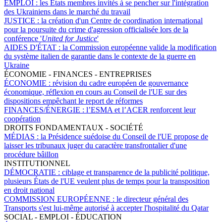
EMPLOI :
les États membres invités à se pencher sur l'intégration
des Ukrainiens dans le marché du travail
JUSTICE :
la création d'un Centre de coordination international
pour la poursuite du crime d'agression officialisée lors de la
conférence '
United for Justice
'
AIDES D'ÉTAT :
la Commission européenne valide la modification
du système italien de garantie dans le contexte de la guerre en
Ukraine
ÉCONOMIE - FINANCES - ENTREPRISES
ÉCONOMIE :
révision du cadre européen de gouvernance
économique, réflexion en cours au Conseil de l'UE sur des
dispositions empêchant le report de réformes
FINANCES/ÉNERGIE :
l’ESMA et l’ACER renforcent leur
coopération
DROITS FONDAMENTAUX - SOCIÉTÉ
MÉDIAS :
la Présidence suédoise du Conseil de l'UE propose de
laisser les tribunaux juger du caractère transfrontalier d'une
procédure bâillon
INSTITUTIONNEL
DÉMOCRATIE :
ciblage et transparence de la publicité politique,
plusieurs États de l'UE veulent plus de temps pour la transposition
en droit national
COMMISSION EUROPÉENNE :
le directeur général des
Transports s'est lui-même autorisé à accepter l'hospitalité du Qatar
SOCIAL - EMPLOI - ÉDUCATION