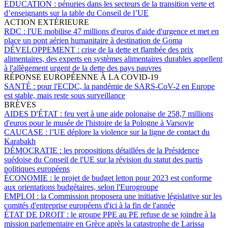
ÉDUCATION :
pénuries dans les secteurs de la transition verte et
d’enseignants sur la table du Conseil de l’UE
ACTION EXTÉRIEURE
RDC :
l'UE mobilise 47 millions d'euros d'aide d'urgence et met en
place un pont aérien humanitaire à destination de Goma
DÉVELOPPEMENT :
crise de la dette et flambée des prix
alimentaires, des experts en systèmes alimentaires durables appellent
à l'allègement urgent de la dette des pays pauvres
RÉPONSE EUROPÉENNE À LA COVID-19
SANTÉ :
pour l'ECDC, la pandémie de SARS-CoV-2 en Europe
est stable, mais reste sous surveillance
BRÈVES
AIDES D'ÉTAT :
feu vert à une aide polonaise de 258,7 millions
d'euros pour le musée de l'histoire de la Pologne à Varsovie
CAUCASE :
l’UE déplore la violence sur la ligne de contact du
Karabakh
DÉMOCRATIE :
les propositions détaillées de la Présidence
suédoise du Conseil de l'UE sur la révision du statut des partis
politiques européens
ÉCONOMIE :
le projet de budget letton pour 2023 est conforme
aux orientations budgétaires, selon l'Eurogroupe
EMPLOI :
la Commission proposera une initiative législative sur les
comités d'entreprise européens d'ici à la fin de l'année
ÉTAT DE DROIT :
le groupe PPE au PE refuse de se joindre à la
mission parlementaire en Grèce après la catastrophe de Larissa