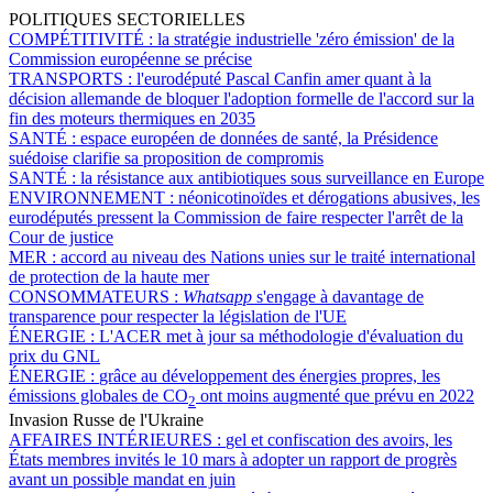
POLITIQUES SECTORIELLES
COMPÉTITIVITÉ :
la stratégie industrielle 'zéro émission' de la
Commission européenne se précise
TRANSPORTS :
l'eurodéputé Pascal Canfin amer quant à la
décision allemande de bloquer l'adoption formelle de l'accord sur la
fin des moteurs thermiques en 2035
SANTÉ :
espace européen de données de santé, la Présidence
suédoise clarifie sa proposition de compromis
SANTÉ :
la résistance aux antibiotiques sous surveillance en Europe
ENVIRONNEMENT :
néonicotinoïdes et dérogations abusives, les
eurodéputés pressent la Commission de faire respecter l'arrêt de la
Cour de justice
MER :
accord au niveau des Nations unies sur le traité international
de protection de la haute mer
CONSOMMATEURS :
Whatsapp
s'engage à davantage de
transparence pour respecter la législation de l'UE
ÉNERGIE :
L'ACER met à jour sa méthodologie d'évaluation du
prix du GNL
ÉNERGIE :
grâce au développement des énergies propres, les
émissions globales de CO
ont moins augmenté que prévu en 2022
2
Invasion Russe de l'Ukraine
AFFAIRES INTÉRIEURES :
gel et confiscation des avoirs, les
États membres invités le 10 mars à adopter un rapport de progrès
avant un possible mandat en juin