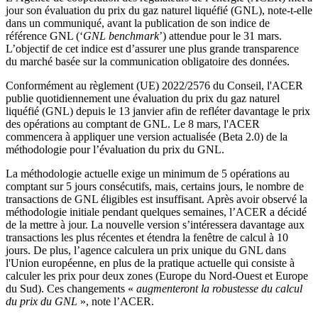
jour son évaluation du prix du gaz naturel liquéfié (GNL), note-t-elle
dans un communiqué, avant la publication de son indice de
référence GNL (‘
GNL benchmark
’) attendue pour le 31 mars.
L’objectif de cet indice est d’assurer une plus grande transparence
du marché basée sur la communication obligatoire des données.
Conformément au règlement (UE) 2022/2576 du Conseil, l'ACER
publie quotidiennement une évaluation du prix du gaz naturel
liquéfié (GNL) depuis le 13 janvier afin de refléter davantage le prix
des opérations au comptant de GNL. Le 8 mars, l'ACER
commencera à appliquer une version actualisée (Beta 2.0) de la
méthodologie pour l’évaluation du prix du GNL.
La méthodologie actuelle exige un minimum de 5 opérations au
comptant sur 5 jours consécutifs, mais, certains jours, le nombre de
transactions de GNL éligibles est insuffisant. Après avoir observé la
méthodologie initiale pendant quelques semaines, l’ACER a décidé
de la mettre à jour. La nouvelle version s’intéressera davantage aux
transactions les plus récentes et étendra la fenêtre de calcul à 10
jours. De plus, l’agence calculera un prix unique du GNL dans
l'Union européenne, en plus de la pratique actuelle qui consiste à
calculer les prix pour deux zones (Europe du Nord-Ouest et Europe
du Sud). Ces changements «
augmenteront la robustesse du calcul
du prix du GNL
», note l’ACER.