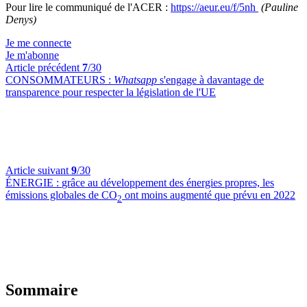
Pour lire le communiqué de l'ACER :
https://aeur.eu/f/5nh
(Pauline
Denys)
Je me connecte
Je m'abonne
Article précédent
7
/30
CONSOMMATEURS :
Whatsapp
s'engage à davantage de
transparence pour respecter la législation de l'UE
Article suivant
9
/30
ÉNERGIE :
grâce au développement des énergies propres, les
émissions globales de CO
ont moins augmenté que prévu en 2022
2
Sommaire