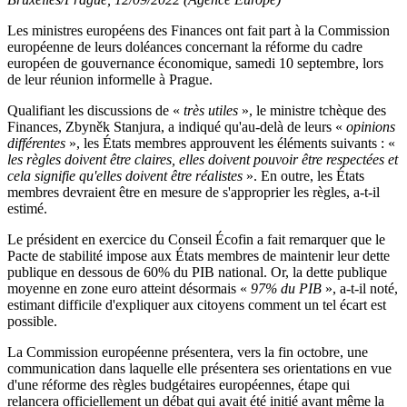
Les ministres européens des Finances ont fait part à la Commission
européenne de leurs doléances concernant la réforme du cadre
européen de gouvernance économique, samedi 10 septembre, lors
de leur réunion informelle à Prague.
Qualifiant les discussions de «
très utiles
», le ministre tchèque des
Finances, Zbyněk Stanjura, a indiqué qu'au-delà de leurs «
opinions
différentes
», les États membres approuvent les éléments suivants : «
les règles doivent être claires, elles doivent pouvoir être respectées et
cela signifie qu'elles doivent être réalistes
». En outre, les États
membres devraient être en mesure de s'approprier les règles, a-t-il
estimé.
Le président en exercice du Conseil Écofin a fait remarquer que le
Pacte de stabilité impose aux États membres de maintenir leur dette
publique en dessous de 60% du PIB national. Or, la dette publique
moyenne en zone euro atteint désormais «
97% du PIB
», a-t-il noté,
estimant difficile d'expliquer aux citoyens comment un tel écart est
possible.
La Commission européenne présentera, vers la fin octobre, une
communication dans laquelle elle présentera ses orientations en vue
d'une réforme des règles budgétaires européennes, étape qui
relancera officiellement un débat qui avait été initié avant même la