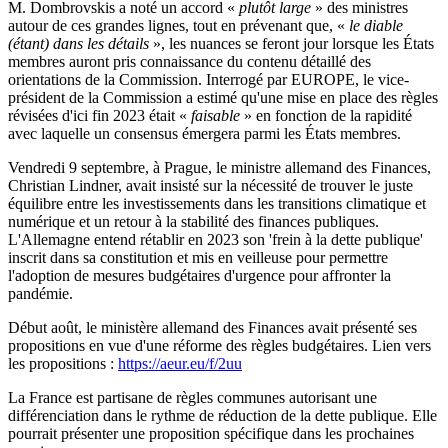
M. Dombrovskis a noté un accord «
plutôt large
» des ministres
autour de ces grandes lignes, tout en prévenant que, «
le diable
(étant) dans les détails
», les nuances se feront jour lorsque les États
membres auront pris connaissance du contenu détaillé des
orientations de la Commission. Interrogé par EUROPE, le vice-
président de la Commission a estimé qu'une mise en place des règles
révisées d'ici fin 2023 était «
faisable
» en fonction de la rapidité
avec laquelle un consensus émergera parmi les États membres.
Vendredi 9 septembre, à Prague, le ministre allemand des Finances,
Christian Lindner, avait insisté sur la nécessité de trouver le juste
équilibre entre les investissements dans les transitions climatique et
numérique et un retour à la stabilité des finances publiques.
L'Allemagne entend rétablir en 2023 son 'frein à la dette publique'
inscrit dans sa constitution et mis en veilleuse pour permettre
l'adoption de mesures budgétaires d'urgence pour affronter la
pandémie.
Début août, le ministère allemand des Finances avait présenté ses
propositions en vue d'une réforme des règles budgétaires. Lien vers
les propositions :
https://aeur.eu/f/2uu
La France est partisane de règles communes autorisant une
différenciation dans le rythme de réduction de la dette publique. Elle
pourrait présenter une proposition spécifique dans les prochaines