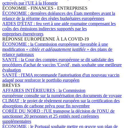
octroyés par l’UE à la Hongrie
ÉCONOMIE - FINANCES - ENTREPRISES
ÉCONOMIE :
dernières doléances des États membres avant la
relance de la réforme des règles budgétaires européennes
AIDES D'ÉTAT :
feu vert à une aide roumaine compensant les
coûts des émissions indirectes supportés par les
entreprises énergivores
RÉPONSE EUROPÉENNE À LA COVID-19
ÉCONOMIE :
la Commission européenne favorable à une
modification «
ciblée et adéquatement justifiée
» des plans de
relance nationaux
SANTÉ :
la Cour des comptes européenne se dit satisfaite des
procédures d'achat de vaccins 'Covid', mais souhaite une meilleure
évaluation
SANTÉ :
l'EMA recommande l'autorisation d'un nouveau vaccin
adapté pour renforcer le portfolio européen
BRÈVES
AFFAIRES INTÉRIEURES :
la Commission
européenne consulte sur la numérisation des documents de voyage
CLIMAT :
le projet de règlement européen sur la certification des
absorptions de carbone prévu pour fin novembre
CORÉE DU NORD :
l'UE transpose la décision de l'ONU de
sanctionner 20 personnes et 25 entités nord coréennes
supplémentaires
ÉCONOMIE :
le Portugal souhaite mettre en œuvre son plan de