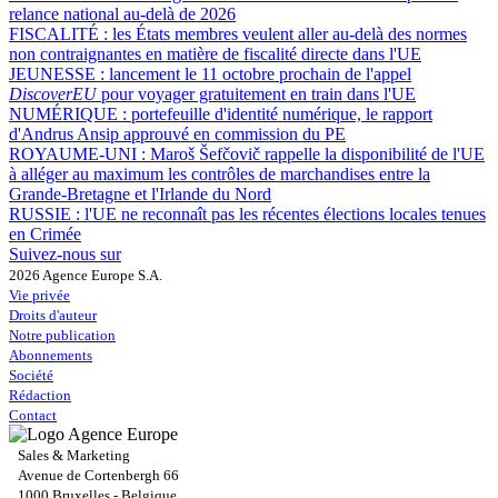
relance national au-delà de 2026
FISCALITÉ :
les États membres veulent aller au-delà des normes
non contraignantes en matière de fiscalité directe dans l'UE
JEUNESSE :
lancement le 11 octobre prochain de l'appel
DiscoverEU
pour voyager gratuitement en train dans l'UE
NUMÉRIQUE :
portefeuille d'identité numérique, le rapport
d'Andrus Ansip approuvé en commission du PE
ROYAUME-UNI :
Maroš Šefčovič rappelle la disponibilité de l'UE
à alléger au maximum les contrôles de marchandises entre la
Grande-Bretagne et l'Irlande du Nord
RUSSIE :
l'UE ne reconnaît pas les récentes élections locales tenues
en Crimée
Suivez-nous sur
2026 Agence Europe S.A.
Vie privée
Droits d'auteur
Notre publication
Abonnements
Société
Rédaction
Contact
Sales & Marketing
Avenue de Cortenbergh 66
1000 Bruxelles - Belgique