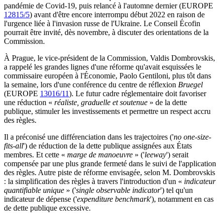
pandémie de Covid-19, puis relancé à l'automne dernier (EUROPE
12815/5
) avant d'être encore interrompu début 2022 en raison de
l'urgence liée à l'invasion russe de l'Ukraine. Le Conseil Écofin
pourrait être invité, dès novembre, à discuter des orientations de la
Commission.
À Prague, le vice-président de la Commission, Valdis Dombrovskis,
a rappelé les grandes lignes d'une réforme qu'avait esquissées le
commissaire européen à l'Économie, Paolo Gentiloni, plus tôt dans
la semaine, lors d'une conférence du centre de réflexion
Bruegel
(EUROPE
13016/11
). Le futur cadre réglementaire doit favoriser
une réduction «
réaliste, graduelle et soutenue
» de la dette
publique, stimuler les investissements et permettre un respect accru
des règles.
Il a préconisé une différenciation dans les trajectoires ('
no one-size-
fits-all
') de réduction de la dette publique assignées aux États
membres. Et cette «
marge de manoeuvre
» ('
leeway
') serait
compensée par une plus grande fermeté dans le suivi de l'application
des règles. Autre piste de réforme envisagée, selon M. Dombrovskis
: la simplification des règles à travers l'introduction d'un «
indicateur
quantifiable unique
» ('
single observable indicator
') tel qu'un
indicateur de dépense ('
expenditure benchmark
'), notamment en cas
de dette publique excessive.