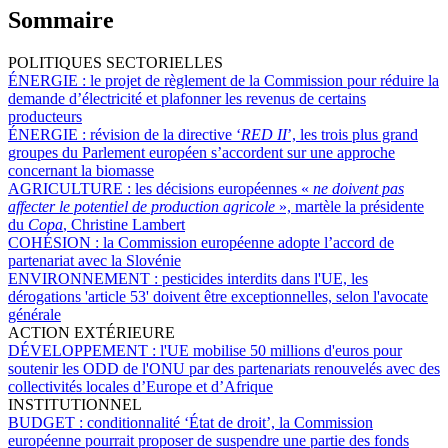
Sommaire
POLITIQUES SECTORIELLES
ÉNERGIE :
le projet de règlement de la Commission pour réduire la
demande d’électricité et plafonner les revenus de certains
producteurs
ÉNERGIE :
révision de la directive ‘
RED II
’, les trois plus grand
groupes du Parlement européen s’accordent sur une approche
concernant la biomasse
AGRICULTURE :
les décisions européennes «
ne doivent pas
affecter le potentiel de production agricole
», martèle la présidente
du
Copa
, Christine Lambert
COHÉSION :
la Commission européenne adopte l’accord de
partenariat avec la Slovénie
ENVIRONNEMENT :
pesticides interdits dans l'UE, les
dérogations 'article 53' doivent être exceptionnelles, selon l'avocate
générale
ACTION EXTÉRIEURE
DÉVELOPPEMENT :
l'UE mobilise 50 millions d'euros pour
soutenir les ODD de l'ONU par des partenariats renouvelés avec des
collectivités locales d’Europe et d’Afrique
INSTITUTIONNEL
BUDGET :
conditionnalité ‘État de droit’, la Commission
européenne pourrait proposer de suspendre une partie des fonds