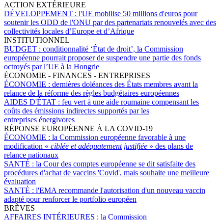
ACTION EXTÉRIEURE
DÉVELOPPEMENT :
l'UE mobilise 50 millions d'euros pour
soutenir les ODD de l'ONU par des partenariats renouvelés avec des
collectivités locales d’Europe et d’Afrique
INSTITUTIONNEL
BUDGET :
conditionnalité ‘État de droit’, la Commission
européenne pourrait proposer de suspendre une partie des fonds
octroyés par l’UE à la Hongrie
ÉCONOMIE - FINANCES - ENTREPRISES
ÉCONOMIE :
dernières doléances des États membres avant la
relance de la réforme des règles budgétaires européennes
AIDES D'ÉTAT :
feu vert à une aide roumaine compensant les
coûts des émissions indirectes supportés par les
entreprises énergivores
RÉPONSE EUROPÉENNE À LA COVID-19
ÉCONOMIE :
la Commission européenne favorable à une
modification «
ciblée et adéquatement justifiée
» des plans de
relance nationaux
SANTÉ :
la Cour des comptes européenne se dit satisfaite des
procédures d'achat de vaccins 'Covid', mais souhaite une meilleure
évaluation
SANTÉ :
l'EMA recommande l'autorisation d'un nouveau vaccin
adapté pour renforcer le portfolio européen
BRÈVES
AFFAIRES INTÉRIEURES :
la Commission