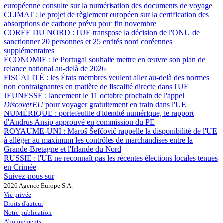
européenne consulte sur la numérisation des documents de voyage
CLIMAT :
le projet de règlement européen sur la certification des
absorptions de carbone prévu pour fin novembre
CORÉE DU NORD :
l'UE transpose la décision de l'ONU de
sanctionner 20 personnes et 25 entités nord coréennes
supplémentaires
ÉCONOMIE :
le Portugal souhaite mettre en œuvre son plan de
relance national au-delà de 2026
FISCALITÉ :
les États membres veulent aller au-delà des normes
non contraignantes en matière de fiscalité directe dans l'UE
JEUNESSE :
lancement le 11 octobre prochain de l'appel
DiscoverEU
pour voyager gratuitement en train dans l'UE
NUMÉRIQUE :
portefeuille d'identité numérique, le rapport
d'Andrus Ansip approuvé en commission du PE
ROYAUME-UNI :
Maroš Šefčovič rappelle la disponibilité de l'UE
à alléger au maximum les contrôles de marchandises entre la
Grande-Bretagne et l'Irlande du Nord
RUSSIE :
l'UE ne reconnaît pas les récentes élections locales tenues
en Crimée
Suivez-nous sur
2026 Agence Europe S.A.
Vie privée
Droits d'auteur
Notre publication
Abonnements