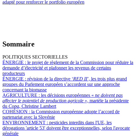
adapté pour renforcer le portfolio européen
Sommaire
POLITIQUES SECTORIELLES
ÉNERGIE :
le projet de règlement de la Commission pour réduire la
demande d’électricité et plafonner les revenus de certains
producteurs
ÉNERGIE :
révision de la directive ‘
RED II
’, les trois plus grand
groupes du Parlement européen s’accordent sur une approche
concernant la biomasse
AGRICULTURE :
les décisions européennes «
ne doivent pas
affecter le potentiel de production agricole
», martèle la présidente
du
Copa
, Christine Lambert
COHÉSION :
la Commission européenne adopte l’accord de
partenariat avec la Slovénie
ENVIRONNEMENT :
pesticides interdits dans l'UE, les
dérogations 'article 53' doivent être exceptionnelles, selon l'avocate
générale