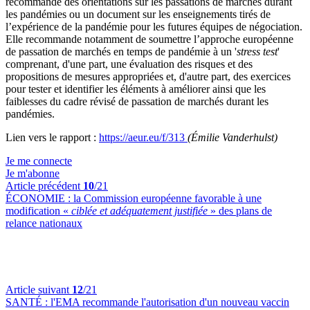
recommande des orientations sur les passations de marchés durant
les pandémies ou un document sur les enseignements tirés de
l’expérience de la pandémie pour les futures équipes de négociation.
Elle recommande notamment de soumettre l’approche européenne
de passation de marchés en temps de pandémie à un '
stress test
'
comprenant, d'une part, une évaluation des risques et des
propositions de mesures appropriées et, d'autre part, des exercices
pour tester et identifier les éléments à améliorer ainsi que les
faiblesses du cadre révisé de passation de marchés durant les
pandémies.
Lien vers le rapport :
https://aeur.eu/f/313
(Émilie Vanderhulst)
Je me connecte
Je m'abonne
Article précédent
10
/21
ÉCONOMIE :
la Commission européenne favorable à une
modification «
ciblée et adéquatement justifiée
» des plans de
relance nationaux
Article suivant
12
/21
SANTÉ :
l'EMA recommande l'autorisation d'un nouveau vaccin