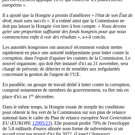
européens
».
Il a ajouté que la Hongrie a promis d'améliorer «
l'état de son État de
droit, mais sans succès
». Il a estimé ainsi que la Commission ne
doit pas laisser la Hongrie s'en tirer à bon compte. «
Nous devons
geler une proportion suffisante des fonds hongrois pour que nous
commencions enfin à voir des résultats
», a-t-il conclu.
Les autorités hongroises ont annoncé récemment vouloir mettre
rapidement en place une autorité indépendante pour lutter contre la
corruption, dans l'espoir d'apaiser les craintes de la Commission. Le
nouvel organisme, qui doit être instauré d'ici au 21 novembre, sera
chargé de prévenir, de détecter et de remédier aux irrégularités
concernant la gestion de l'argent de l’UE.
En parallèle, un groupe de travail dédié à lutter contre la corruption,
composé notamment de membres du gouvernement, va être mis en
er
place d'ici au 1
décembre.
Dans le même temps, la Hongrie essaie de remplir les conditions
pour obtenir le feu vert de la Commission sur son plan de relance
national dans le cadre du Plan de relance européen
Next Generation
EU
(EUROPE
12995/23
). Elle pourrait perdre 70% de l'enveloppe
de 5,8 milliards d'euros allouée sous forme de subventions si un
accord n'est pas trouvé d'ici fin 2022. (
Lionel Changeur
)