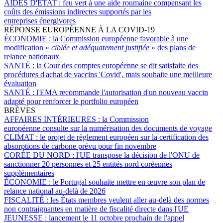
AIDES D'ÉTAT :
feu vert à une aide roumaine compensant les
coûts des émissions indirectes supportés par les
entreprises énergivores
RÉPONSE EUROPÉENNE À LA COVID-19
ÉCONOMIE :
la Commission européenne favorable à une
modification «
ciblée et adéquatement justifiée
» des plans de
relance nationaux
SANTÉ :
la Cour des comptes européenne se dit satisfaite des
procédures d'achat de vaccins 'Covid', mais souhaite une meilleure
évaluation
SANTÉ :
l'EMA recommande l'autorisation d'un nouveau vaccin
adapté pour renforcer le portfolio européen
BRÈVES
AFFAIRES INTÉRIEURES :
la Commission
européenne consulte sur la numérisation des documents de voyage
CLIMAT :
le projet de règlement européen sur la certification des
absorptions de carbone prévu pour fin novembre
CORÉE DU NORD :
l'UE transpose la décision de l'ONU de
sanctionner 20 personnes et 25 entités nord coréennes
supplémentaires
ÉCONOMIE :
le Portugal souhaite mettre en œuvre son plan de
relance national au-delà de 2026
FISCALITÉ :
les États membres veulent aller au-delà des normes
non contraignantes en matière de fiscalité directe dans l'UE
JEUNESSE :
lancement le 11 octobre prochain de l'appel