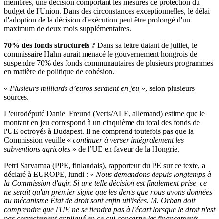
membres, une décision comportant les mesures de protection du
budget de l'Union. Dans des circonstances exceptionnelles, le délai
d'adoption de la décision d'exécution peut être prolongé d'un
maximum de deux mois supplémentaires.
70% des fonds structurels ?
Dans sa lettre datant de juillet, le
commissaire Hahn aurait menacé le gouvernement hongrois de
suspendre 70% des fonds communautaires de plusieurs programmes
en matière de politique de cohésion.
«
Plusieurs milliards d’euros seraient en jeu
», selon plusieurs
sources.
L'eurodéputé Daniel Freund (Verts/ALE, allemand) estime que le
montant en jeu correspond à un cinquième du total des fonds de
l'UE octroyés à Budapest. Il ne comprend toutefois pas que la
Commission veuille «
continuer à verser intégralement les
subventions agricoles
» de l’UE en faveur de la Hongrie.
Petri Sarvamaa (PPE, finlandais), rapporteur du PE sur ce texte, a
déclaré à EUROPE, lundi : «
Nous demandons depuis longtemps à
la Commission d'agir. Si une telle décision est finalement prise, ce
ne serait qu'un premier signe que les dents que nous avons données
au mécanisme État de droit sont enfin utilisées. M. Orban doit
comprendre que l'UE ne se tiendra pas à l'écart lorsque le droit n'est
pas correctement appliqué en ce qui concerne les financements