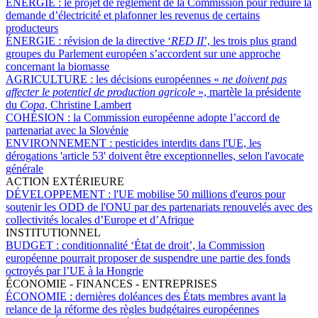
ÉNERGIE :
le projet de règlement de la Commission pour réduire la
demande d’électricité et plafonner les revenus de certains
producteurs
ÉNERGIE :
révision de la directive ‘
RED II
’, les trois plus grand
groupes du Parlement européen s’accordent sur une approche
concernant la biomasse
AGRICULTURE :
les décisions européennes «
ne doivent pas
affecter le potentiel de production agricole
», martèle la présidente
du
Copa
, Christine Lambert
COHÉSION :
la Commission européenne adopte l’accord de
partenariat avec la Slovénie
ENVIRONNEMENT :
pesticides interdits dans l'UE, les
dérogations 'article 53' doivent être exceptionnelles, selon l'avocate
générale
ACTION EXTÉRIEURE
DÉVELOPPEMENT :
l'UE mobilise 50 millions d'euros pour
soutenir les ODD de l'ONU par des partenariats renouvelés avec des
collectivités locales d’Europe et d’Afrique
INSTITUTIONNEL
BUDGET :
conditionnalité ‘État de droit’, la Commission
européenne pourrait proposer de suspendre une partie des fonds
octroyés par l’UE à la Hongrie
ÉCONOMIE - FINANCES - ENTREPRISES
ÉCONOMIE :
dernières doléances des États membres avant la
relance de la réforme des règles budgétaires européennes