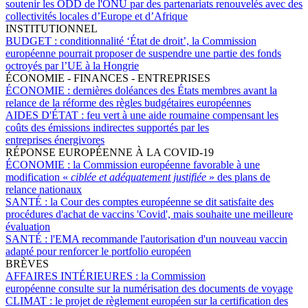
soutenir les ODD de l'ONU par des partenariats renouvelés avec des
collectivités locales d’Europe et d’Afrique
INSTITUTIONNEL
BUDGET :
conditionnalité ‘État de droit’, la Commission
européenne pourrait proposer de suspendre une partie des fonds
octroyés par l’UE à la Hongrie
ÉCONOMIE - FINANCES - ENTREPRISES
ÉCONOMIE :
dernières doléances des États membres avant la
relance de la réforme des règles budgétaires européennes
AIDES D'ÉTAT :
feu vert à une aide roumaine compensant les
coûts des émissions indirectes supportés par les
entreprises énergivores
RÉPONSE EUROPÉENNE À LA COVID-19
ÉCONOMIE :
la Commission européenne favorable à une
modification «
ciblée et adéquatement justifiée
» des plans de
relance nationaux
SANTÉ :
la Cour des comptes européenne se dit satisfaite des
procédures d'achat de vaccins 'Covid', mais souhaite une meilleure
évaluation
SANTÉ :
l'EMA recommande l'autorisation d'un nouveau vaccin
adapté pour renforcer le portfolio européen
BRÈVES
AFFAIRES INTÉRIEURES :
la Commission
européenne consulte sur la numérisation des documents de voyage
CLIMAT :
le projet de règlement européen sur la certification des