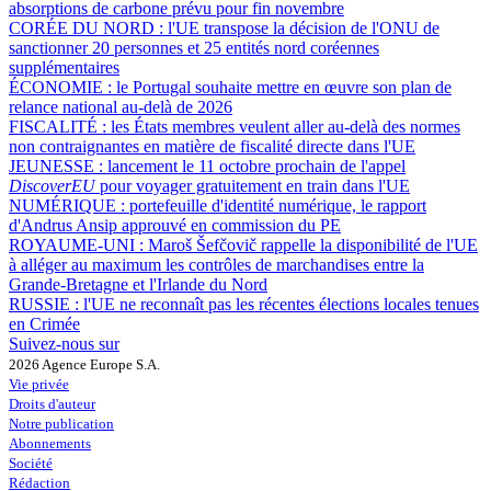
absorptions de carbone prévu pour fin novembre
CORÉE DU NORD :
l'UE transpose la décision de l'ONU de
sanctionner 20 personnes et 25 entités nord coréennes
supplémentaires
ÉCONOMIE :
le Portugal souhaite mettre en œuvre son plan de
relance national au-delà de 2026
FISCALITÉ :
les États membres veulent aller au-delà des normes
non contraignantes en matière de fiscalité directe dans l'UE
JEUNESSE :
lancement le 11 octobre prochain de l'appel
DiscoverEU
pour voyager gratuitement en train dans l'UE
NUMÉRIQUE :
portefeuille d'identité numérique, le rapport
d'Andrus Ansip approuvé en commission du PE
ROYAUME-UNI :
Maroš Šefčovič rappelle la disponibilité de l'UE
à alléger au maximum les contrôles de marchandises entre la
Grande-Bretagne et l'Irlande du Nord
RUSSIE :
l'UE ne reconnaît pas les récentes élections locales tenues
en Crimée
Suivez-nous sur
2026 Agence Europe S.A.
Vie privée
Droits d'auteur
Notre publication
Abonnements
Société
Rédaction