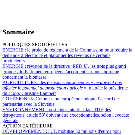
Sommaire
POLITIQUES SECTORIELLES
ÉNERGIE :
le projet de règlement de la Commission pour réduire la
demande d’électricité et plafonner les revenus de certains
producteurs
ÉNERGIE :
révision de la directive ‘
RED II
’, les trois plus grand
groupes du Parlement européen s’accordent sur une approche
concernant la biomasse
AGRICULTURE :
les décisions européennes «
ne doivent pas
affecter le potentiel de production agricole
», martèle la présidente
du
Copa
, Christine Lambert
COHÉSION :
la Commission européenne adopte l’accord de
partenariat avec la Slovénie
ENVIRONNEMENT :
pesticides interdits dans l'UE, les
dérogations 'article 53' doivent être exceptionnelles, selon l'avocate
générale
ACTION EXTÉRIEURE
DÉVELOPPEMENT :
l'UE mobilise 50 millions d'euros pour