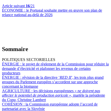
Article suivant
16
/21
ÉCONOMIE :
le Portugal souhaite mettre en œuvre son plan de
relance national au-delà de 2026
Sommaire
POLITIQUES SECTORIELLES
ÉNERGIE :
le projet de règlement de la Commission pour réduire la
demande d’électricité et plafonner les revenus de certains
producteurs
ÉNERGIE :
révision de la directive ‘
RED II
’, les trois plus grand
groupes du Parlement européen s’accordent sur une approche
concernant la biomasse
AGRICULTURE :
les décisions européennes «
ne doivent pas
affecter le potentiel de production agricole
», martèle la présidente
du
Copa
, Christine Lambert
COHÉSION :
la Commission européenne adopte l’accord de
partenariat avec la Slovénie