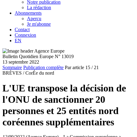
Notre publication
La rédaction
Abonnements
Aperçu
Je m'abonne
Contact
Connexion
EN
Bulletin Quotidien Europe N° 13019
13 septembre 2022
Sommaire
Publication complète
Par article
15
/ 21
BRÈVES /
CorÉe du nord
L'UE transpose la décision de
l'ONU de sanctionner 20
personnes et 25 entités nord
coréennes supplémentaires
12/09/2022 (Agence Europe)
–
La Commission européenne a