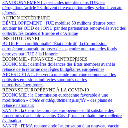
ENVIRONNEMENT :
pesticides interdits dans l'UE, les
dérogations 'article 53' doivent être exceptionnelles, selon l'avocate
générale
ACTION EXTÉRIEURE
DÉVELOPPEMENT :
l'UE mobilise 50 millions d'euros pour
soutenir les ODD de l'ONU par des partenariats renouvelés avec des
collectivités locales d’Europe et d’Afrique
INSTITUTIONNEL
BUDGET :
conditionnalité ‘État de droit’, la Commission
européenne pourrait proposer de suspendre une partie des fonds
octroyés par l’UE à la Hongrie
ÉCONOMIE - FINANCES - ENTREPRISES
ÉCONOMIE :
dernières doléances des États membres avant la
relance de la réforme des règles budgétaires européennes
AIDES D'ÉTAT :
feu vert à une aide roumaine compensant les
coûts des émissions indirectes supportés par les
entreprises énergivores
RÉPONSE EUROPÉENNE À LA COVID-19
ÉCONOMIE :
la Commission européenne favorable à une
modification «
ciblée et adéquatement justifiée
» des plans de
relance nationaux
SANTÉ :
la Cour des comptes européenne se dit satisfaite des
procédures d'achat de vaccins 'Covid', mais souhaite une meilleure
évaluation
SANTÉ :
l'EMA recommande l'autorisation d'un nouveau vaccin