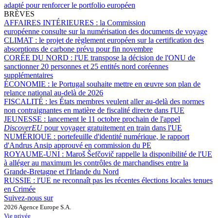
adapté pour renforcer le portfolio européen
BRÈVES
AFFAIRES INTÉRIEURES :
la Commission
européenne consulte sur la numérisation des documents de voyage
CLIMAT :
le projet de règlement européen sur la certification des
absorptions de carbone prévu pour fin novembre
CORÉE DU NORD :
l'UE transpose la décision de l'ONU de
sanctionner 20 personnes et 25 entités nord coréennes
supplémentaires
ÉCONOMIE :
le Portugal souhaite mettre en œuvre son plan de
relance national au-delà de 2026
FISCALITÉ :
les États membres veulent aller au-delà des normes
non contraignantes en matière de fiscalité directe dans l'UE
JEUNESSE :
lancement le 11 octobre prochain de l'appel
DiscoverEU
pour voyager gratuitement en train dans l'UE
NUMÉRIQUE :
portefeuille d'identité numérique, le rapport
d'Andrus Ansip approuvé en commission du PE
ROYAUME-UNI :
Maroš Šefčovič rappelle la disponibilité de l'UE
à alléger au maximum les contrôles de marchandises entre la
Grande-Bretagne et l'Irlande du Nord
RUSSIE :
l'UE ne reconnaît pas les récentes élections locales tenues
en Crimée
Suivez-nous sur
2026 Agence Europe S.A.
Vie privée