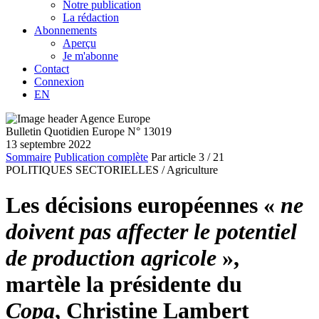
Notre publication
La rédaction
Abonnements
Aperçu
Je m'abonne
Contact
Connexion
EN
Bulletin Quotidien Europe N° 13019
13 septembre 2022
Sommaire
Publication complète
Par article
3
/ 21
POLITIQUES SECTORIELLES /
Agriculture
Les décisions européennes «
ne
doivent pas affecter le potentiel
de production agricole
»,
martèle la présidente du
Copa
, Christine Lambert