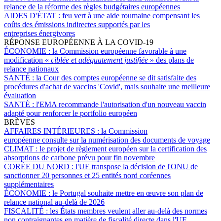
relance de la réforme des règles budgétaires européennes
AIDES D'ÉTAT :
feu vert à une aide roumaine compensant les
coûts des émissions indirectes supportés par les
entreprises énergivores
RÉPONSE EUROPÉENNE À LA COVID-19
ÉCONOMIE :
la Commission européenne favorable à une
modification «
ciblée et adéquatement justifiée
» des plans de
relance nationaux
SANTÉ :
la Cour des comptes européenne se dit satisfaite des
procédures d'achat de vaccins 'Covid', mais souhaite une meilleure
évaluation
SANTÉ :
l'EMA recommande l'autorisation d'un nouveau vaccin
adapté pour renforcer le portfolio européen
BRÈVES
AFFAIRES INTÉRIEURES :
la Commission
européenne consulte sur la numérisation des documents de voyage
CLIMAT :
le projet de règlement européen sur la certification des
absorptions de carbone prévu pour fin novembre
CORÉE DU NORD :
l'UE transpose la décision de l'ONU de
sanctionner 20 personnes et 25 entités nord coréennes
supplémentaires
ÉCONOMIE :
le Portugal souhaite mettre en œuvre son plan de
relance national au-delà de 2026
FISCALITÉ :
les États membres veulent aller au-delà des normes
non contraignantes en matière de fiscalité directe dans l'UE