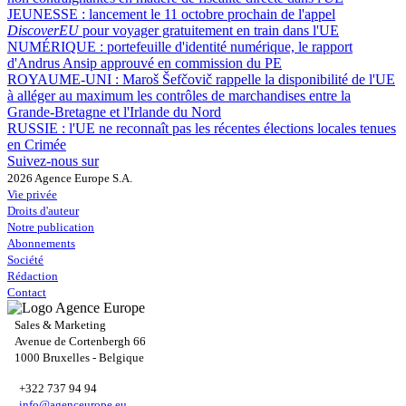
JEUNESSE :
lancement le 11 octobre prochain de l'appel
DiscoverEU
pour voyager gratuitement en train dans l'UE
NUMÉRIQUE :
portefeuille d'identité numérique, le rapport
d'Andrus Ansip approuvé en commission du PE
ROYAUME-UNI :
Maroš Šefčovič rappelle la disponibilité de l'UE
à alléger au maximum les contrôles de marchandises entre la
Grande-Bretagne et l'Irlande du Nord
RUSSIE :
l'UE ne reconnaît pas les récentes élections locales tenues
en Crimée
Suivez-nous sur
2026 Agence Europe S.A.
Vie privée
Droits d'auteur
Notre publication
Abonnements
Société
Rédaction
Contact
Sales & Marketing
Avenue de Cortenbergh 66
1000 Bruxelles - Belgique
+322 737 94 94
info@agenceurope.eu