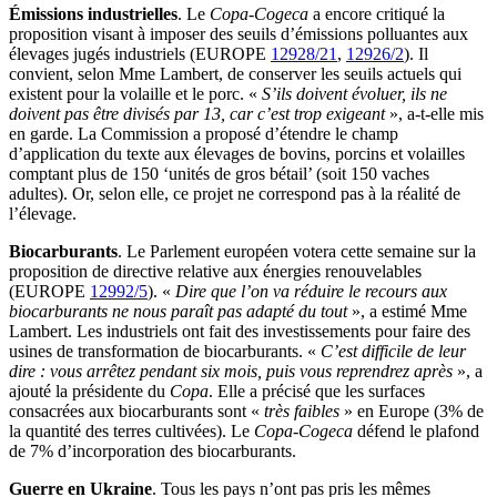
Émissions industrielles
. Le
Copa-Cogeca
a encore critiqué la
proposition visant à imposer des seuils d’émissions polluantes aux
élevages jugés industriels (EUROPE
12928/21
,
12926/2
). Il
convient, selon Mme Lambert, de conserver les seuils actuels qui
existent pour la volaille et le porc. «
S’ils doivent évoluer, ils ne
doivent pas être divisés par 13, car c’est trop exigeant
», a-t-elle mis
en garde. La Commission a proposé d’étendre le champ
d’application du texte aux élevages de bovins, porcins et volailles
comptant plus de 150 ‘unités de gros bétail’ (soit 150 vaches
adultes). Or, selon elle, ce projet ne correspond pas à la réalité de
l’élevage.
Biocarburants
. Le Parlement européen votera cette semaine sur la
proposition de directive relative aux énergies renouvelables
(EUROPE
12992/5
). «
Dire que l’on va réduire le recours aux
biocarburants ne nous paraît pas adapté du tout
», a estimé Mme
Lambert. Les industriels ont fait des investissements pour faire des
usines de transformation de biocarburants. «
C’est difficile de leur
dire : vous arrêtez pendant six mois, puis vous reprendrez après
», a
ajouté la présidente du
Copa
. Elle a précisé que les surfaces
consacrées aux biocarburants sont «
très faibles
» en Europe (3% de
la quantité des terres cultivées). Le
Copa-Cogeca
défend le plafond
de 7% d’incorporation des biocarburants.
Guerre en Ukraine
. Tous les pays n’ont pas pris les mêmes