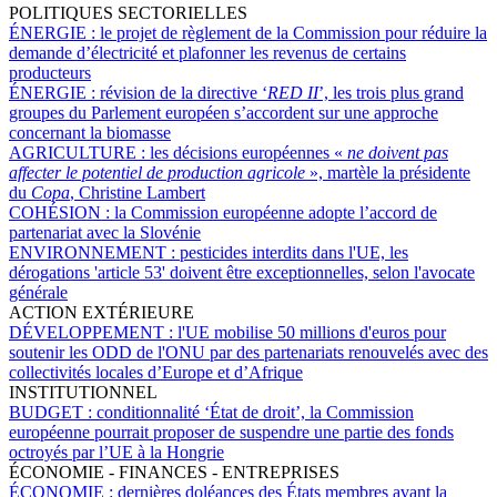
POLITIQUES SECTORIELLES
ÉNERGIE :
le projet de règlement de la Commission pour réduire la
demande d’électricité et plafonner les revenus de certains
producteurs
ÉNERGIE :
révision de la directive ‘
RED II
’, les trois plus grand
groupes du Parlement européen s’accordent sur une approche
concernant la biomasse
AGRICULTURE :
les décisions européennes «
ne doivent pas
affecter le potentiel de production agricole
», martèle la présidente
du
Copa
, Christine Lambert
COHÉSION :
la Commission européenne adopte l’accord de
partenariat avec la Slovénie
ENVIRONNEMENT :
pesticides interdits dans l'UE, les
dérogations 'article 53' doivent être exceptionnelles, selon l'avocate
générale
ACTION EXTÉRIEURE
DÉVELOPPEMENT :
l'UE mobilise 50 millions d'euros pour
soutenir les ODD de l'ONU par des partenariats renouvelés avec des
collectivités locales d’Europe et d’Afrique
INSTITUTIONNEL
BUDGET :
conditionnalité ‘État de droit’, la Commission
européenne pourrait proposer de suspendre une partie des fonds
octroyés par l’UE à la Hongrie
ÉCONOMIE - FINANCES - ENTREPRISES
ÉCONOMIE :
dernières doléances des États membres avant la