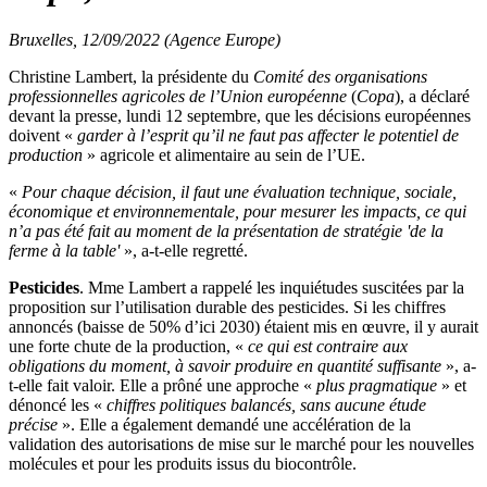
Bruxelles, 12/09/2022 (Agence Europe)
Christine Lambert, la présidente du
Comité des organisations
professionnelles agricoles de l’Union européenne
(
Copa
), a déclaré
devant la presse, lundi 12 septembre, que les décisions européennes
doivent «
garder à l’esprit qu’il ne faut pas affecter le potentiel de
production
» agricole et alimentaire au sein de l’UE.
«
Pour chaque décision, il faut une évaluation technique, sociale,
économique et environnementale, pour mesurer les impacts, ce qui
n’a pas été fait au moment de la présentation de stratégie 'de la
ferme à la table'
», a-t-elle regretté.
Pesticides
. Mme Lambert a rappelé les inquiétudes suscitées par la
proposition sur l’utilisation durable des pesticides. Si les chiffres
annoncés (baisse de 50% d’ici 2030) étaient mis en œuvre, il y aurait
une forte chute de la production, «
ce qui est contraire aux
obligations du moment, à savoir produire en quantité suffisante
», a-
t-elle fait valoir. Elle a prôné une approche «
plus pragmatique
» et
dénoncé les «
chiffres politiques balancés, sans aucune étude
précise
». Elle a également demandé une accélération de la
validation des autorisations de mise sur le marché pour les nouvelles
molécules et pour les produits issus du biocontrôle.