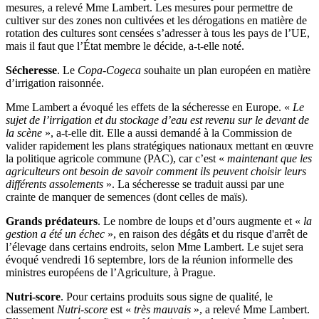
mesures, a relevé Mme Lambert. Les mesures pour permettre de
cultiver sur des zones non cultivées et les dérogations en matière de
rotation des cultures sont censées s’adresser à tous les pays de l’UE,
mais il faut que l’État membre le décide, a-t-elle noté.
Sécheresse
. Le
Copa-Cogeca s
ouhaite un plan européen en matière
d’irrigation raisonnée.
Mme Lambert a évoqué les effets de la sécheresse en Europe. «
Le
sujet de l’irrigation et du stockage d’eau est revenu sur le devant de
la scène
», a-t-elle dit. Elle a aussi demandé à la Commission de
valider rapidement les plans stratégiques nationaux mettant en œuvre
la politique agricole commune (PAC), car c’est «
maintenant que les
agriculteurs ont besoin de savoir comment ils peuvent choisir leurs
différents assolements
». La sécheresse se traduit aussi par une
crainte de manquer de semences (dont celles de maïs).
Grands prédateurs
. Le nombre de loups et d’ours augmente et «
la
gestion a été un échec
», en raison des dégâts et du risque d'arrêt de
l’élevage dans certains endroits, selon Mme Lambert. Le sujet sera
évoqué vendredi 16 septembre, lors de la réunion informelle des
ministres européens de l’Agriculture, à Prague.
Nutri-score
. Pour certains produits sous signe de qualité, le
classement
Nutri-score
est «
très mauvais
», a relevé Mme Lambert.