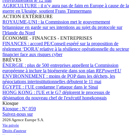
l'environnement le 12 mai
AGRICULTURE :
il n’y aura pas de faim en Europe à cause de la
guerre en Ukraine, soutient Frans Timmermans
ACTION EXTÉRIEURE
ROYAUME-UNI :
la Commission met le gouvernement
britannique en garde sur ses intentions au sujet du protocole sur
l'Irlande du Nord
ÉCONOMIE - FINANCES - ENTREPRISES
FINANCES :
accord PE/Conseil espéré sur la proposition de
règlement ‘DORA’ relative à la résilience opérationnelle du secteur
financier face aux risques cyber
BRÈVES
ÉNERGIE :
plus de 500 entreprises appellent la Commission
européenne à inclure la bioénergie dans son plan
REPowerEU
ENVIRONNEMENT :
moins de POP dans les déchets, les
négociations interinstitutionnelles débutent le 11 mai
ÉGYPTE :
l’UE condamne l’attaque dans le Sinaï
HONG KONG :
l'UE et le G7 déplorent le processus de
désignation du nouveau chef de l'exécutif hongkongais
Kiosque
Kiosque :
N° 059
Suivez-nous sur
2026 Agence Europe S.A.
Vie privée
Droits d'auteur