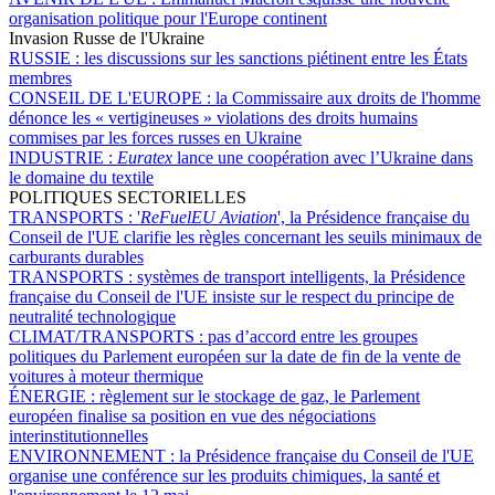
organisation politique pour l'Europe continent
Invasion Russe de l'Ukraine
RUSSIE :
les discussions sur les sanctions piétinent entre les États
membres
CONSEIL DE L'EUROPE :
la Commissaire aux droits de l'homme
dénonce les « vertigineuses » violations des droits humains
commises par les forces russes en Ukraine
INDUSTRIE :
Euratex
lance une coopération avec l’Ukraine dans
le domaine du textile
POLITIQUES SECTORIELLES
TRANSPORTS :
'
ReFuelEU Aviation
', la Présidence française du
Conseil de l'UE clarifie les règles concernant les seuils minimaux de
carburants durables
TRANSPORTS :
systèmes de transport intelligents, la Présidence
française du Conseil de l'UE insiste sur le respect du principe de
neutralité technologique
CLIMAT/TRANSPORTS :
pas d’accord entre les groupes
politiques du Parlement européen sur la date de fin de la vente de
voitures à moteur thermique
ÉNERGIE :
règlement sur le stockage de gaz, le Parlement
européen finalise sa position en vue des négociations
interinstitutionnelles
ENVIRONNEMENT :
la Présidence française du Conseil de l'UE
organise une conférence sur les produits chimiques, la santé et