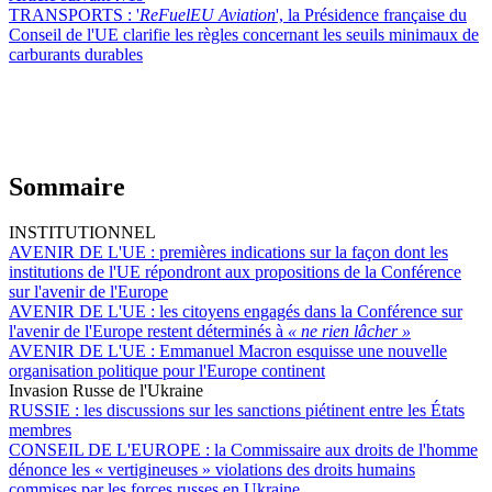
TRANSPORTS :
'
ReFuelEU Aviation
', la Présidence française du
Conseil de l'UE clarifie les règles concernant les seuils minimaux de
carburants durables
Sommaire
INSTITUTIONNEL
AVENIR DE L'UE :
premières indications sur la façon dont les
institutions de l'UE répondront aux propositions de la Conférence
sur l'avenir de l'Europe
AVENIR DE L'UE :
les citoyens engagés dans la Conférence sur
l'avenir de l'Europe restent déterminés à
« ne rien lâcher »
AVENIR DE L'UE :
Emmanuel Macron esquisse une nouvelle
organisation politique pour l'Europe continent
Invasion Russe de l'Ukraine
RUSSIE :
les discussions sur les sanctions piétinent entre les États
membres
CONSEIL DE L'EUROPE :
la Commissaire aux droits de l'homme
dénonce les « vertigineuses » violations des droits humains
commises par les forces russes en Ukraine