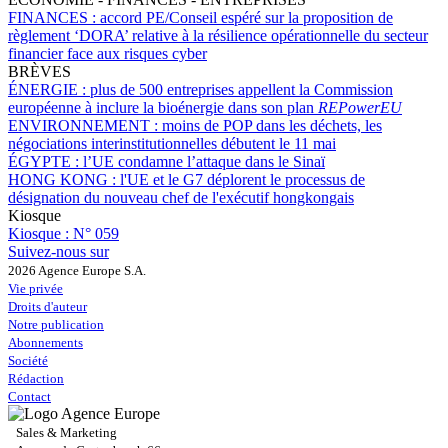
FINANCES :
accord PE/Conseil espéré sur la proposition de
règlement ‘DORA’ relative à la résilience opérationnelle du secteur
financier face aux risques cyber
BRÈVES
ÉNERGIE :
plus de 500 entreprises appellent la Commission
européenne à inclure la bioénergie dans son plan
REPowerEU
ENVIRONNEMENT :
moins de POP dans les déchets, les
négociations interinstitutionnelles débutent le 11 mai
ÉGYPTE :
l’UE condamne l’attaque dans le Sinaï
HONG KONG :
l'UE et le G7 déplorent le processus de
désignation du nouveau chef de l'exécutif hongkongais
Kiosque
Kiosque :
N° 059
Suivez-nous sur
2026 Agence Europe S.A.
Vie privée
Droits d'auteur
Notre publication
Abonnements
Société
Rédaction
Contact
Sales & Marketing