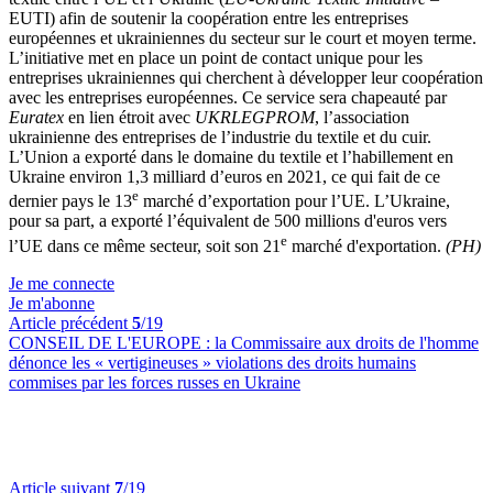
EUTI) afin de soutenir la coopération entre les entreprises
européennes et ukrainiennes du secteur sur le court et moyen terme.
L’initiative met en place un point de contact unique pour les
entreprises ukrainiennes qui cherchent à développer leur coopération
avec les entreprises européennes. Ce service sera chapeauté par
Euratex
en lien étroit avec
UKRLEGPROM
, l’association
ukrainienne des entreprises de l’industrie du textile et du cuir.
L’Union a exporté dans le domaine du textile et l’habillement en
Ukraine environ 1,3 milliard d’euros en 2021, ce qui fait de ce
e
dernier pays le 13
marché d’exportation pour l’UE. L’Ukraine,
pour sa part, a exporté l’équivalent de 500 millions d'euros vers
e
l’UE dans ce même secteur, soit son 21
marché d'exportation.
(PH)
Je me connecte
Je m'abonne
Article précédent
5
/19
CONSEIL DE L'EUROPE :
la Commissaire aux droits de l'homme
dénonce les « vertigineuses » violations des droits humains
commises par les forces russes en Ukraine
Article suivant
7
/19