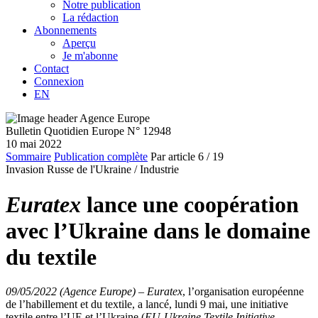
Notre publication
La rédaction
Abonnements
Aperçu
Je m'abonne
Contact
Connexion
EN
Bulletin Quotidien Europe N° 12948
10 mai 2022
Sommaire
Publication complète
Par article
6
/ 19
Invasion Russe de l'Ukraine /
Industrie
Euratex
lance une coopération
avec l’Ukraine dans le domaine
du textile
09/05/2022 (Agence Europe)
–
Euratex
, l’organisation européenne
de l’habillement et du textile, a lancé, lundi 9 mai, une initiative
textile entre l’UE et l’Ukraine (
EU-Ukraine Textile Initiative
–