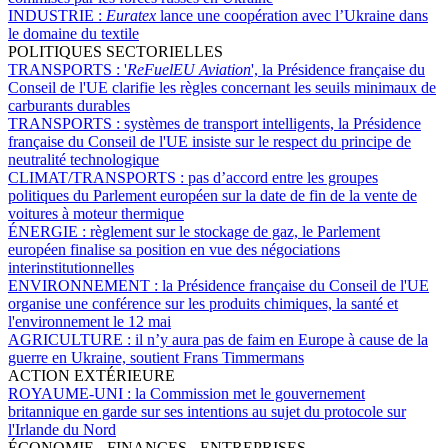
INDUSTRIE :
Euratex
lance une coopération avec l’Ukraine dans
le domaine du textile
POLITIQUES SECTORIELLES
TRANSPORTS :
'
ReFuelEU Aviation
', la Présidence française du
Conseil de l'UE clarifie les règles concernant les seuils minimaux de
carburants durables
TRANSPORTS :
systèmes de transport intelligents, la Présidence
française du Conseil de l'UE insiste sur le respect du principe de
neutralité technologique
CLIMAT/TRANSPORTS :
pas d’accord entre les groupes
politiques du Parlement européen sur la date de fin de la vente de
voitures à moteur thermique
ÉNERGIE :
règlement sur le stockage de gaz, le Parlement
européen finalise sa position en vue des négociations
interinstitutionnelles
ENVIRONNEMENT :
la Présidence française du Conseil de l'UE
organise une conférence sur les produits chimiques, la santé et
l'environnement le 12 mai
AGRICULTURE :
il n’y aura pas de faim en Europe à cause de la
guerre en Ukraine, soutient Frans Timmermans
ACTION EXTÉRIEURE
ROYAUME-UNI :
la Commission met le gouvernement
britannique en garde sur ses intentions au sujet du protocole sur
l'Irlande du Nord
ÉCONOMIE - FINANCES - ENTREPRISES