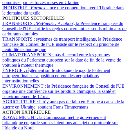
commises par les forces russes en Ukraine
INDUSTRIE :
Euratex
lance une coopération avec l’Ukraine dans
le domaine du textile
POLITIQUES SECTORIELLES
TRANSPORTS :
'
ReFuelEU Aviation
', la Présidence française du
Conseil de l'UE clarifie les règles concernant les seuils minimaux de
carburants durables
TRANSPORTS :
systèmes de transport intelligents, la Présidence
française du Conseil de l'UE insiste sur le respect du principe de
neutralité technologique
CLIMAT/TRANSPORTS :
pas d’accord entre les groupes
politiques du Parlement européen sur la date de fin de la vente de
voitures à moteur thermique
ÉNERGIE :
règlement sur le stockage de gaz, le Parlement
européen finalise sa position en vue des négociations
interinstitutionnelles
ENVIRONNEMENT :
la Présidence française du Conseil de l'UE
organise une conférence sur les produits chimiques, la santé et
l'environnement le 12 mai
AGRICULTURE :
il n’y aura pas de faim en Europe à cause de la
guerre en Ukraine, soutient Frans Timmermans
ACTION EXTÉRIEURE
ROYAUME-UNI :
la Commission met le gouvernement
britannique en garde sur ses intentions au sujet du protocole sur
l'Irlande du Nord