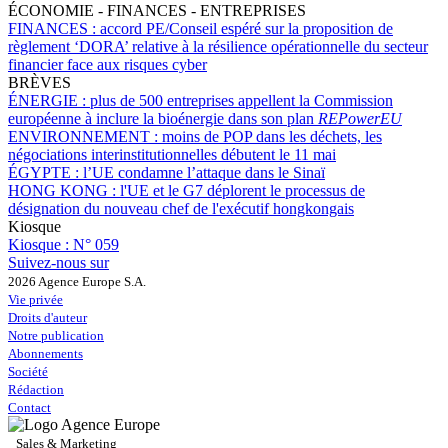
ÉCONOMIE - FINANCES - ENTREPRISES
FINANCES :
accord PE/Conseil espéré sur la proposition de
règlement ‘DORA’ relative à la résilience opérationnelle du secteur
financier face aux risques cyber
BRÈVES
ÉNERGIE :
plus de 500 entreprises appellent la Commission
européenne à inclure la bioénergie dans son plan
REPowerEU
ENVIRONNEMENT :
moins de POP dans les déchets, les
négociations interinstitutionnelles débutent le 11 mai
ÉGYPTE :
l’UE condamne l’attaque dans le Sinaï
HONG KONG :
l'UE et le G7 déplorent le processus de
désignation du nouveau chef de l'exécutif hongkongais
Kiosque
Kiosque :
N° 059
Suivez-nous sur
2026 Agence Europe S.A.
Vie privée
Droits d'auteur
Notre publication
Abonnements
Société
Rédaction
Contact
Sales & Marketing