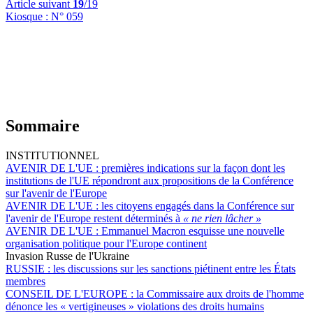
Article suivant
19
/19
Kiosque :
N° 059
Sommaire
INSTITUTIONNEL
AVENIR DE L'UE :
premières indications sur la façon dont les
institutions de l'UE répondront aux propositions de la Conférence
sur l'avenir de l'Europe
AVENIR DE L'UE :
les citoyens engagés dans la Conférence sur
l'avenir de l'Europe restent déterminés à
« ne rien lâcher »
AVENIR DE L'UE :
Emmanuel Macron esquisse une nouvelle
organisation politique pour l'Europe continent
Invasion Russe de l'Ukraine
RUSSIE :
les discussions sur les sanctions piétinent entre les États
membres
CONSEIL DE L'EUROPE :
la Commissaire aux droits de l'homme
dénonce les « vertigineuses » violations des droits humains