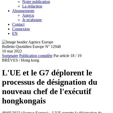
Notre publication
La rédaction
Abonnements
Aperçu
Je m'abonne
Contact
Connexion
EN
Bulletin Quotidien Europe N° 12948
10 mai 2022
Sommaire
Publication complète
Par article
18
/ 19
BRÈVES /
Hong kong
L'UE et le G7 déplorent le
processus de désignation du
nouveau chef de l'exécutif
hongkongais
09/05/2022 (Agence Europe)
–
L'UE regrette la désignation de