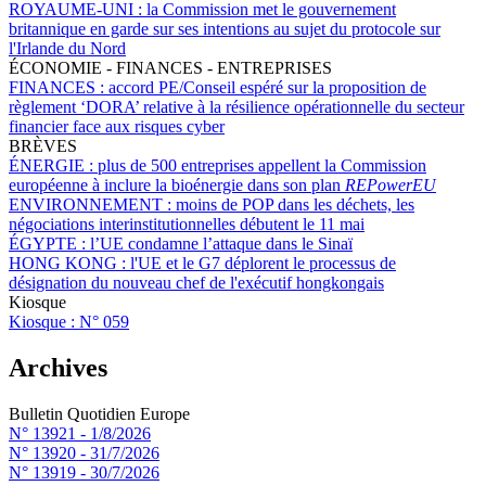
ROYAUME-UNI :
la Commission met le gouvernement
britannique en garde sur ses intentions au sujet du protocole sur
l'Irlande du Nord
ÉCONOMIE - FINANCES - ENTREPRISES
FINANCES :
accord PE/Conseil espéré sur la proposition de
règlement ‘DORA’ relative à la résilience opérationnelle du secteur
financier face aux risques cyber
BRÈVES
ÉNERGIE :
plus de 500 entreprises appellent la Commission
européenne à inclure la bioénergie dans son plan
REPowerEU
ENVIRONNEMENT :
moins de POP dans les déchets, les
négociations interinstitutionnelles débutent le 11 mai
ÉGYPTE :
l’UE condamne l’attaque dans le Sinaï
HONG KONG :
l'UE et le G7 déplorent le processus de
désignation du nouveau chef de l'exécutif hongkongais
Kiosque
Kiosque :
N° 059
Archives
Bulletin Quotidien Europe
N° 13921 -
1/8/2026
N° 13920 -
31/7/2026
N° 13919 -
30/7/2026