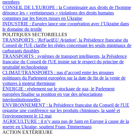
membres
CONSEIL DE L'EUROPE :
la Commissaire aux droits de l'homme
dénonce les « vertigineuses » violations des droits humains
commises par les forces russes en Ukraine
INDUSTRIE :
Euratex
lance une coopération avec l’Ukraine dans
le domaine du textile
POLITIQUES SECTORIELLES
TRANSPORTS :
'
ReFuelEU Aviation
', la Présidence française du
Conseil de l'UE clarifie les règles concernant les seuils minimaux de
carburants durables
TRANSPORTS :
systèmes de transport intelligents, la Présidence
française du Conseil de l'UE insiste sur le respect du principe de
neutralité technologique
CLIMAT/TRANSPORTS :
pas d’accord entre les groupes
politiques du Parlement européen sur la date de fin de la vente de
voitures à moteur thermique
ÉNERGIE :
règlement sur le stockage de gaz, le Parlement
européen finalise sa position en vue des négociations
interinstitutionnelles
ENVIRONNEMENT :
la Présidence française du Conseil de l'UE
organise une conférence sur les produits chimiques, la santé et
l'environnement le 12 mai
AGRICULTURE :
il n’y aura pas de faim en Europe à cause de la
guerre en Ukraine, soutient Frans Timmermans
ACTION EXTÉRIEURE