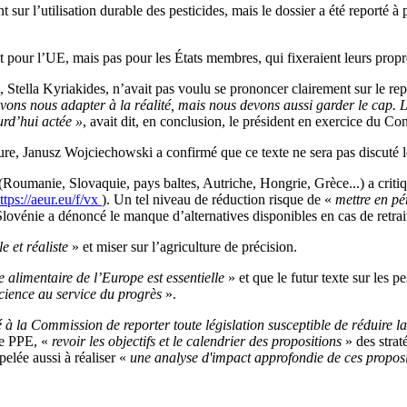
ur l’utilisation durable des pesticides, mais le dossier a été reporté 
t pour l’UE, mais pas pour les États membres, qui fixeraient leurs prop
, Stella Kyriakides, n’avait pas voulu se prononcer clairement sur le rep
ons nous adapter à la réalité, mais nous devons aussi garder le cap. La
urd’hui actée »
, avait dit, en conclusion, le président en exercice du C
ure, Janusz Wojciechowski a confirmé que ce texte ne sera pas discuté l
Roumanie, Slovaquie, pays baltes, Autriche, Hongrie, Grèce...) a critiqu
ttps://aeur.eu/f/vx
). Un tel niveau de réduction risque de «
mettre en pér
Slovénie a dénoncé le manque d’alternatives disponibles en cas de retrait
le et réaliste
» et miser sur l’agriculture de précision.
 alimentaire de l’Europe est essentielle
» et que le futur texte sur les p
 science au service du progrès
».
la Commission de reporter toute législation susceptible de réduire l
pe PPE, «
revoir les objectifs et le calendrier des propositions
» des strat
lée aussi à réaliser «
une analyse d'impact approfondie de ces propos