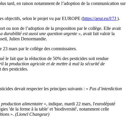
à plus tard, en raison notamment de l’adoption de la communication sur
res objectifs, selon le projet vu par EUROPE (
https://aeur.eu/f/7J
).
ort ou non de l’adoption de la proposition par le collège. Elle avait
 durabilité est aussi une question urgente »
, avait fait valoir la
onseil, Julien Denormandie.
e 23 mars par le collège des commissaires.
é le fait que la réduction de 50% des pesticides soit rendue
il la production agricole et de mettre à mal la sécurité de
 des pesticides.
esticides devait respecter les principes suivants : «
Pas d’interdiction
a production alimentaire
», indique, mardi 22 mars, l'eurodéputé
égies 'de la ferme à la table' et 'biodiversité', notamment celle
itions
».
(Lionel Changeur)