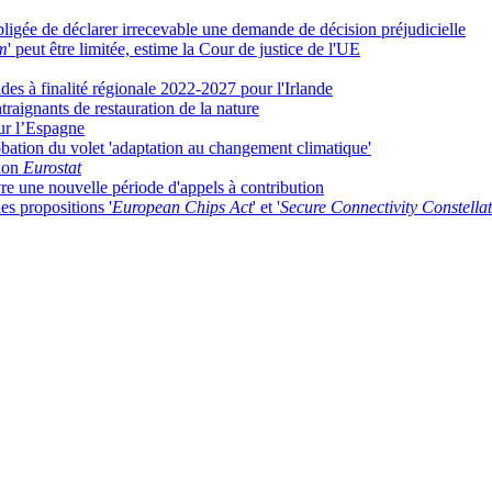
bligée de déclarer irrecevable une demande de décision préjudicielle
em
' peut être limitée, estime la Cour de justice de l'UE
es à finalité régionale 2022-2027 pour l'Irlande
traignants de restauration de la nature
ur l’Espagne
bation du volet 'adaptation au changement climatique'
elon
Eurostat
e une nouvelle période d'appels à contribution
es propositions '
European Chips Act
' et '
Secure Connectivity Constella