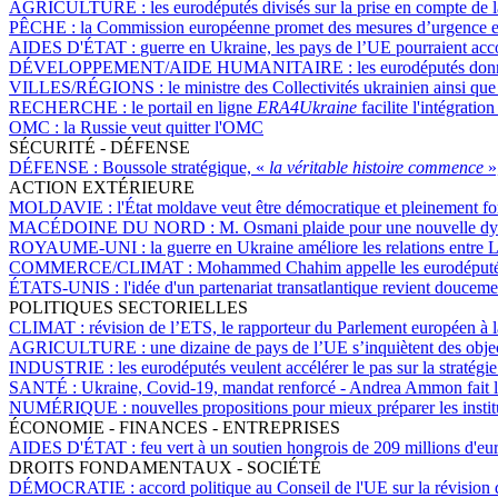
AGRICULTURE :
les eurodéputés divisés sur la prise en compte de l
PÊCHE :
la Commission européenne promet des mesures d’urgence en 
AIDES D'ÉTAT :
guerre en Ukraine, les pays de l’UE pourraient acco
DÉVELOPPEMENT/AIDE HUMANITAIRE :
les eurodéputés don
VILLES/RÉGIONS :
le ministre des Collectivités ukrainien ainsi 
RECHERCHE :
le portail en ligne
ERA4Ukraine
facilite l'intégrati
OMC :
la Russie veut quitter l'OMC
SÉCURITÉ - DÉFENSE
DÉFENSE :
Boussole stratégique, «
la véritable histoire commence
»
ACTION EXTÉRIEURE
MOLDAVIE :
l'État moldave veut être démocratique et pleinement f
MACÉDOINE DU NORD :
M. Osmani plaide pour une nouvelle dy
ROYAUME-UNI :
la guerre en Ukraine améliore les relations entre
COMMERCE/CLIMAT :
Mohammed Chahim appelle les eurodéputés à
ÉTATS-UNIS :
l'idée d'un partenariat transatlantique revient doucemen
POLITIQUES SECTORIELLES
CLIMAT :
révision de l’ETS, le rapporteur du Parlement européen à 
AGRICULTURE :
une dizaine de pays de l’UE s’inquiètent des object
INDUSTRIE :
les eurodéputés veulent accélérer le pas sur la stratég
SANTÉ :
Ukraine, Covid-19, mandat renforcé - Andrea Ammon fait le
NUMÉRIQUE :
nouvelles propositions pour mieux préparer les inst
ÉCONOMIE - FINANCES - ENTREPRISES
AIDES D'ÉTAT :
feu vert à un soutien hongrois de 209 millions d'eur
DROITS FONDAMENTAUX - SOCIÉTÉ
DÉMOCRATIE :
accord politique au Conseil de l'UE sur la révision 