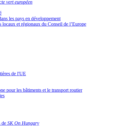
te vert européen
é
 dans les pays en développement
rs locaux et régionaux du Conseil de l’Europe
ières de l'UE
 pour les bâtiments et le transport routier
des
s de
SK On Hungary