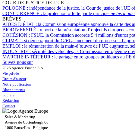
COUR DE JUSTICE DE L'UE
POLOGNE :
indépendance de la justice, la Cour de justice de l'UE o
CONCURRENCE :
la protection offerte par le principe '
ne bis in id
BRÈVES
AIDES D'ÉTAT :
la Commission européenne approuve la carte des aid
BIODIVERSITÉ :
report de la présentation d' objectifs européens con
COHÉSION :
FSUE, la Commission accorde 5,4 millions d'euros po
CLIMAT :
sixième rapport du
GIEC
, lancement du processus d’appro
EMPLOI :
la rémunération de la main-d’œuvre de l’UE augmente, s
INDUSTRIE :
sécurité des véhicules, la Commission européenne ouvr
MARCHÉ INTÉRIEUR :
le partage entre groupes politiques au PE d
Suivez-nous sur
2026 Agence Europe S.A.
Vie privée
Droits d'auteur
Notre publication
Abonnements
Société
Rédaction
Contact
Sales & Marketing
Avenue de Cortenbergh 66
1000 Bruxelles - Belgique