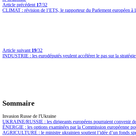
Article précédent
17
/32
CLIMAT :
révision de l’ETS, le rapporteur du Parlement européen à 
Article suivant
19
/32
INDUSTRIE :
les eurodéputés veulent accélérer le pas sur la stratég
Sommaire
Invasion Russe de l'Ukraine
UKRAINE/RUSSIE :
les dirigeants européens pourraient convenir d
ÉNERGIE :
les options examinées par la Commission européenne pour 
AGRICULTURE :
le ministre ukrainien soutient l’idée d’un fonds s