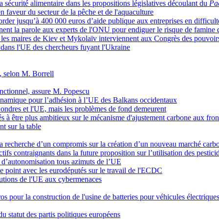
a sécurité alimentaire dans les propositions législatives découlant du
Pac
faveur du secteur de la pêche et de l'aquaculture
rder jusqu’à 400 000 euros d’aide publique aux entreprises en difficult
nent la parole aux experts de l'ONU pour endiguer le risque de famine
que les maires de Kiev et Mykolaïv interviennent aux Congrès des pouvoi
on dans l'UE des chercheurs fuyant l'Ukraine
, selon M. Borrell
onctionnel, assure M. Popescu
namique pour l’adhésion à l’UE des Balkans occidentaux
 Londres et l'UE, mais les problèmes de fond demeurent
 être plus ambitieux sur le mécanisme d'ajustement carbone aux front
t sur la table
la recherche d’un compromis sur la création d’un nouveau marché carbone
ifs contraignants dans la future proposition sur l’utilisation des pestici
ie d’autonomisation tous azimuts de l’UE
 point avec les eurodéputés sur le travail de l'ECDC
itutions de l'UE aux cybermenaces
os pour la construction de l'usine de batteries pour véhicules électrique
du statut des partis politiques européens