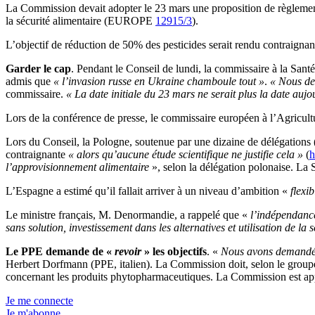
La Commission devait adopter le 23 mars une proposition de règlement s
la sécurité alimentaire (EUROPE
12915/3
).
L’objectif de réduction de 50% des pesticides serait rendu contraignan
Garder le cap
. Pendant le Conseil de lundi, la commissaire à la Santé
admis que
« l’invasion russe en Ukraine chamboule tout »
.
« Nous dev
commissaire.
« La date initiale du 23 mars ne serait plus la date aujo
Lors de la conférence de presse, le commissaire européen à l’Agricult
Lors du Conseil, la Pologne, soutenue par une dizaine de délégations (
contraignante
« alors qu’aucune étude scientifique ne justifie cela »
(
h
l’approvisionnement alimentaire
», selon la délégation polonaise. La 
L’Espagne a estimé qu’il fallait arriver à un niveau d’ambition «
flexib
Le ministre français, M. Denormandie, a rappelé que «
l’indépendance
sans solution, investissement dans les alternatives et utilisation de la
Le PPE demande de «
revoir
» les objectifs
. «
Nous avons demandé à 
Herbert Dorfmann (PPE, italien). La Commission doit, selon le grou
concernant les produits phytopharmaceutiques. La Commission est appe
Je me connecte
Je m'abonne