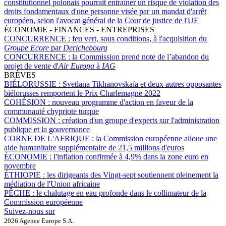
constitutionnel polonais pourrait entraîner un risque de violation des
droits fondamentaux d'une personne visée par un mandat d'arrêt
européen, selon l'avocat général de la Cour de justice de l'UE
ÉCONOMIE - FINANCES - ENTREPRISES
CONCURRENCE :
feu vert, sous conditions, à l'acquisition du
Groupe Ecore
par
Derichebourg
CONCURRENCE :
la Commission prend note de l’abandon du
projet de vente d'
Air Europa
à
IAG
BRÈVES
BIÉLORUSSIE :
Svetlana Tikhanovskaïa et deux autres opposantes
biélorusses remportent le Prix Charlemagne 2022
COHÉSION :
nouveau programme d'action en faveur de la
communauté chypriote turque
COMMISSION :
création d'un groupe d'experts sur l'administration
publique et la gouvernance
CORNE DE L'AFRIQUE :
la Commission européenne alloue une
aide humanitaire supplémentaire de 21,5 millions d'euros
ÉCONOMIE :
l'inflation confirmée à 4,9% dans la zone euro en
novembre
ÉTHIOPIE :
les dirigeants des Vingt-sept soutiennent pleinement la
médiation de l'Union africaine
PÊCHE :
le chalutage en eau profonde dans le collimateur de la
Commission européenne
Suivez-nous sur
2026 Agence Europe S.A.