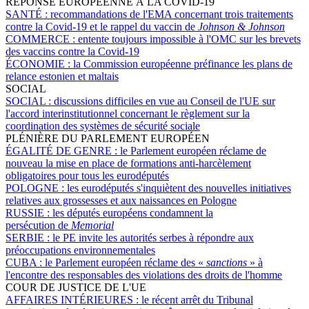
RÉPONSE EUROPÉENNE À LA COVID-19
SANTÉ :
recommandations de l'EMA concernant trois traitements
contre la Covid-19 et le rappel du vaccin de
Johnson & Johnson
COMMERCE :
entente toujours impossible à l'OMC sur les brevets
des vaccins contre la Covid-19
ÉCONOMIE :
la Commission européenne préfinance les plans de
relance estonien et maltais
SOCIAL
SOCIAL :
discussions difficiles en vue au Conseil de l'UE sur
l'accord interinstitutionnel concernant le règlement sur la
coordination des systèmes de sécurité sociale
PLÉNIÈRE DU PARLEMENT EUROPÉEN
ÉGALITÉ DE GENRE :
le Parlement européen réclame de
nouveau la mise en place de formations anti-harcèlement
obligatoires pour tous les eurodéputés
POLOGNE :
les eurodéputés s'inquiètent des nouvelles initiatives
relatives aux grossesses et aux naissances en Pologne
RUSSIE :
les députés européens condamnent la
persécution de
Memorial
SERBIE :
le PE invite les autorités serbes à répondre aux
préoccupations environnementales
CUBA :
le Parlement européen réclame des «
sanctions
» à
l'encontre des responsables des violations des droits de l'homme
COUR DE JUSTICE DE L'UE
AFFAIRES INTÉRIEURES :
le récent arrêt du Tribunal