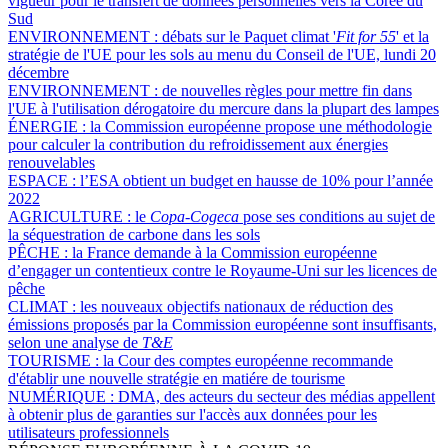
vigueur pour le transfert de données personnelles vers la Corée du
Sud
ENVIRONNEMENT :
débats sur le Paquet climat '
Fit for 55
' et la
stratégie de l'UE pour les sols au menu du Conseil de l'UE, lundi 20
décembre
ENVIRONNEMENT :
de nouvelles règles pour mettre fin dans
l'UE à l'utilisation dérogatoire du mercure dans la plupart des lampes
ÉNERGIE :
la Commission européenne propose une méthodologie
pour calculer la contribution du refroidissement aux énergies
renouvelables
ESPACE :
l’ESA obtient un budget en hausse de 10% pour l’année
2022
AGRICULTURE :
le
Copa-Cogeca
pose ses conditions au sujet de
la séquestration de carbone dans les sols
PÊCHE :
la France demande à la Commission européenne
d’engager un contentieux contre le Royaume-Uni sur les licences de
pêche
CLIMAT :
les nouveaux objectifs nationaux de réduction des
émissions proposés par la Commission européenne sont insuffisants,
selon une analyse de
T&E
TOURISME :
la Cour des comptes européenne recommande
d'établir une nouvelle stratégie en matiére de tourisme
NUMÉRIQUE :
DMA, des acteurs du secteur des médias appellent
à obtenir plus de garanties sur l'accès aux données pour les
utilisateurs professionnels