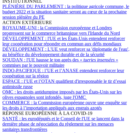
INSTITUTIONNEL
PLÉNIÈRE DU PARLEMENT :
la politique agricole commune, le
budget 2022 et la situation sanitaire seront au cœur de la prochaine
session plénière du PE
ACTION EXTÉRIEURE
ROYAUME-UNI :
la Commission européenne et Londres
progressent sur le commerce britannique vers l'Irlande du Nord
DÉVELOPPEMENT :
l'UE et les États-Unis entendent renforcer
leur coopération pour répondre en commun aux défis mondiaux
DÉVELOPPEMENT :
L'UE veut renforcer sa 'diplomatie de l'eau',
au bénéfice du développement durable et de la sécurité
SOUDAN :
l'UE hausse le ton après des «
tueries insensées
»
commises par le pouvoir militaire
INDO-PACIFIQUE :
l’UE et l’ANASE entendent renforcer leur
coopération sur la région
ESPACE :
l’UE et l’OTAN qualifient d'irresponsable le tir d’essai
antimissile russe
OMC :
les droits antidumping imposés par les États-Unis sur les
olives espagnoles sont infondés, juge l'OMC
COMMERCE :
la Commission européenne ouvre une enquête sur
les droits à l’importation appliqués aux engrais azotés
RÉPONSE EUROPÉENNE À LA COVID-19
SANTÉ :
les eurodéputés et le Conseil de l'UE se lancent dans la
dernière phase de négociation du règlement sur les menaces
sanitaires transfrontières