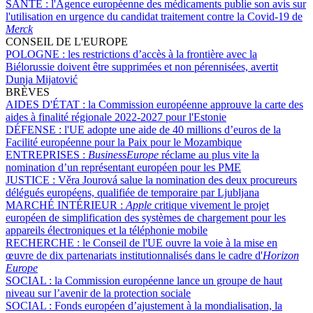
SANTÉ :
l'Agence européenne des médicaments publie son avis sur
l'utilisation en urgence du candidat traitement contre la Covid-19 de
Merck
CONSEIL DE L'EUROPE
POLOGNE :
les restrictions d’accès à la frontière avec la
Biélorussie doivent être supprimées et non pérennisées, avertit
Dunja Mijatović
BRÈVES
AIDES D'ÉTAT :
la Commission européenne approuve la carte des
aides à finalité régionale 2022-2027 pour l'Estonie
DÉFENSE :
l'UE adopte une aide de 40 millions d’euros de la
Facilité européenne pour la Paix pour le Mozambique
ENTREPRISES :
BusinessEurope
réclame au plus vite la
nomination d’un représentant européen pour les PME
JUSTICE :
Věra Jourová salue la nomination des deux procureurs
délégués européens, qualifiée de temporaire par Ljubljana
MARCHÉ INTÉRIEUR :
Apple
critique vivement le projet
européen de simplification des systèmes de chargement pour les
appareils électroniques et la téléphonie mobile
RECHERCHE :
le Conseil de l'UE ouvre la voie à la mise en
œuvre de dix partenariats institutionnalisés dans le cadre d'
Horizon
Europe
SOCIAL :
la Commission européenne lance un groupe de haut
niveau sur l’avenir de la protection sociale
SOCIAL :
Fonds européen d’ajustement à la mondialisation, la