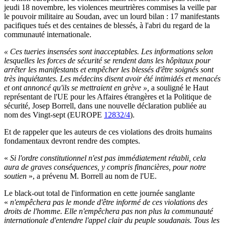
jeudi 18 novembre, les violences meurtrières commises la veille par
le pouvoir militaire au Soudan, avec un lourd bilan : 17 manifestants
pacifiques tués et des centaines de blessés, à l'abri du regard de la
communauté internationale.
«
Ces tueries insensées sont inacceptables. Les informations selon
lesquelles les forces de sécurité se rendent dans les hôpitaux pour
arrêter les manifestants et empêcher les blessés d'être soignés sont
très inquiétantes. Les médecins disent avoir été intimidés et menacés
et ont annoncé qu'ils se mettraient en grève
»,
a souligné le Haut
représentant de l'UE pour les Affaires étrangères et la Politique de
sécurité, Josep Borrell, dans une nouvelle déclaration publiée au
nom des Vingt-sept (EUROPE
12832/4
).
Et de rappeler que les auteurs de ces violations des droits humains
fondamentaux devront rendre des comptes.
«
Si l'ordre constitutionnel n'est pas immédiatement rétabli, cela
aura de graves conséquences, y compris financières, pour notre
soutien
», a prévenu M. Borrell au nom de l'UE.
Le black-out total de l'information en cette journée sanglante
«
n'empêchera pas le monde d'être informé de ces violations des
droits de l'homme. Elle n'empêchera pas non plus la communauté
internationale d'entendre l'appel clair du peuple soudanais. Tous les