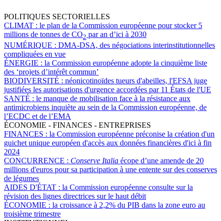
POLITIQUES SECTORIELLES
CLIMAT :
le plan de la Commission européenne pour stocker 5
millions de tonnes de CO
par an d’ici à 2030
2
NUMÉRIQUE :
DMA-DSA, des négociations interinstitutionnelles
compliquées en vue
ÉNERGIE :
la Commission européenne adopte la cinquième liste
des ‘projets d’intérêt commun’
BIODIVERSITÉ :
néonicotinoïdes tueurs d'abeilles, l'EFSA juge
justifiées les autorisations d'urgence accordées par 11 États de l'UE
SANTÉ :
le manque de mobilisation face à la résistance aux
antimicrobiens inquiète au sein de la Commission européenne, de
l’ECDC et de l’EMA
ÉCONOMIE - FINANCES - ENTREPRISES
FINANCES :
la Commission européenne préconise la création d'un
guichet unique européen d'accès aux données financières d'ici à fin
2024
CONCURRENCE :
Conserve Italia
écope d’une amende de 20
millions d'euros pour sa participation à une entente sur des conserves
de légumes
AIDES D'ÉTAT :
la Commission européenne consulte sur la
révision des lignes directrices sur le haut débit
ÉCONOMIE :
la croissance à 2,2% du PIB dans la zone euro au
troisième trimestre