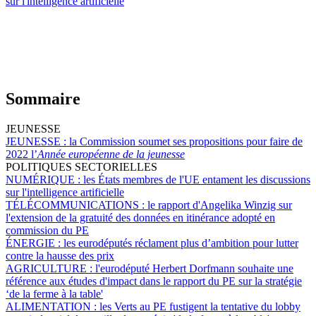
sur l'intelligence artificielle
Sommaire
JEUNESSE
JEUNESSE :
la Commission soumet ses propositions pour faire de
2022 l’
Année européenne de la jeunesse
POLITIQUES SECTORIELLES
NUMÉRIQUE :
les États membres de l'UE entament les discussions
sur l'intelligence artificielle
TÉLÉCOMMUNICATIONS :
le rapport d'Angelika Winzig sur
l'extension de la gratuité des données en itinérance adopté en
commission du PE
ÉNERGIE :
les eurodéputés réclament plus d’ambition pour lutter
contre la hausse des prix
AGRICULTURE :
l'eurodéputé Herbert Dorfmann souhaite une
référence aux études d'impact dans le rapport du PE sur la stratégie
‘de la ferme à la table'
ALIMENTATION :
les Verts au PE fustigent la tentative du lobby