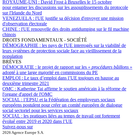
ROYAUME-UNI :
David Frost à Bruxelles le 15 octobre
pour entamer les discussions sur les assouplissements du protocole
sur l'Irlande du Nord
VENEZUELA :
l'UE justifie sa décision d'envoyer une mission
d'observation électorale
CHINE :
l'UE renouvelle des droits antidumping sur le fil machine
chinois
DROITS FONDAMENTAUX - SOCIÉTÉ
DÉMOGRAPHIE :
les pays de l'UE interrogés sur la viabilité de
leurs systèmes de protection sociale face au vieillissement de la
population
BRÈVES
DÉMOCRATIE :
le projet de rapport sur les «
procédures bâillons
»
adopté à une large majorité en commissions du PE
EMPLOI :
Le taux d’emploi dans l’UE toujours en hausse au
deuxième trimestre 2021
OMC :
Katherine Tai affirme le soutien américain à la réforme de
l'organe d'appel de l'OMC
SOCIAL :
l’EPSU et la Fédération des employeurs sociaux
européens postulent pour créer un comité européen de dialogue
social sectoriel pour les services sociaux
SOCIAL :
les pratiques liées au temps de travail ont fortement
évolué entre 2019 et 2020 dans l’UE
Suivez-nous sur
2026 Agence Europe S.A.