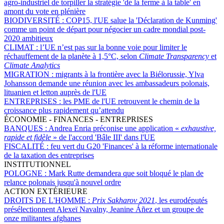
agro-industriel de torpiller la stratégie 'de la ferme à la table' en
amont du vote en plénière
BIODIVERSITÉ :
COP15, l'UE salue la 'Déclaration de Kunming'
comme un point de départ pour négocier un cadre mondial post-
2020 ambitieux
CLIMAT :
l’UE n’est pas sur la bonne voie pour limiter le
réchauffement de la planète à 1,5°C, selon
Climate Transparency
et
Climate Analytics
MIGRATION :
migrants à la frontière avec la Biélorussie, Ylva
Johansson demande une réunion avec les ambassadeurs polonais,
lituanien et letton auprès de l'UE
ENTREPRISES :
les PME de l'UE retrouvent le chemin de la
croissance plus rapidement qu’attendu
ÉCONOMIE - FINANCES - ENTREPRISES
BANQUES :
Andrea Enria préconise une application «
exhaustive,
rapide et fidèle
» de l'accord 'Bâle III' dans l'UE
FISCALITÉ :
feu vert du G20 'Finances' à la réforme internationale
de la taxation des entreprises
INSTITUTIONNEL
POLOGNE :
Mark Rutte demandera que soit bloqué le plan de
relance polonais jusqu'à nouvel ordre
ACTION EXTÉRIEURE
DROITS DE L'HOMME :
Prix Sakharov 2021
, les eurodéputés
présélectionnent Alexeï Navalny, Jeanine Áñez et un groupe de
onze militantes afghanes