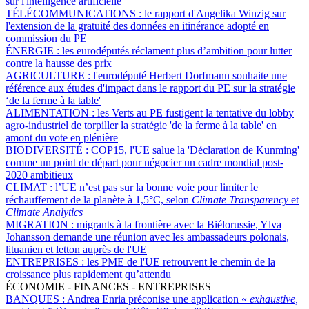
sur l'intelligence artificielle
TÉLÉCOMMUNICATIONS :
le rapport d'Angelika Winzig sur
l'extension de la gratuité des données en itinérance adopté en
commission du PE
ÉNERGIE :
les eurodéputés réclament plus d’ambition pour lutter
contre la hausse des prix
AGRICULTURE :
l'eurodéputé Herbert Dorfmann souhaite une
référence aux études d'impact dans le rapport du PE sur la stratégie
‘de la ferme à la table'
ALIMENTATION :
les Verts au PE fustigent la tentative du lobby
agro-industriel de torpiller la stratégie 'de la ferme à la table' en
amont du vote en plénière
BIODIVERSITÉ :
COP15, l'UE salue la 'Déclaration de Kunming'
comme un point de départ pour négocier un cadre mondial post-
2020 ambitieux
CLIMAT :
l’UE n’est pas sur la bonne voie pour limiter le
réchauffement de la planète à 1,5°C, selon
Climate Transparency
et
Climate Analytics
MIGRATION :
migrants à la frontière avec la Biélorussie, Ylva
Johansson demande une réunion avec les ambassadeurs polonais,
lituanien et letton auprès de l'UE
ENTREPRISES :
les PME de l'UE retrouvent le chemin de la
croissance plus rapidement qu’attendu
ÉCONOMIE - FINANCES - ENTREPRISES
BANQUES :
Andrea Enria préconise une application «
exhaustive,