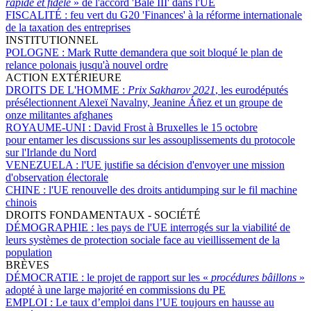
rapide et fidèle
» de l'accord 'Bâle III' dans l'UE
FISCALITÉ :
feu vert du G20 'Finances' à la réforme internationale
de la taxation des entreprises
INSTITUTIONNEL
POLOGNE :
Mark Rutte demandera que soit bloqué le plan de
relance polonais jusqu'à nouvel ordre
ACTION EXTÉRIEURE
DROITS DE L'HOMME :
Prix Sakharov 2021
, les eurodéputés
présélectionnent Alexeï Navalny, Jeanine Áñez et un groupe de
onze militantes afghanes
ROYAUME-UNI :
David Frost à Bruxelles le 15 octobre
pour entamer les discussions sur les assouplissements du protocole
sur l'Irlande du Nord
VENEZUELA :
l'UE justifie sa décision d'envoyer une mission
d'observation électorale
CHINE :
l'UE renouvelle des droits antidumping sur le fil machine
chinois
DROITS FONDAMENTAUX - SOCIÉTÉ
DÉMOGRAPHIE :
les pays de l'UE interrogés sur la viabilité de
leurs systèmes de protection sociale face au vieillissement de la
population
BRÈVES
DÉMOCRATIE :
le projet de rapport sur les «
procédures bâillons
»
adopté à une large majorité en commissions du PE
EMPLOI :
Le taux d’emploi dans l’UE toujours en hausse au