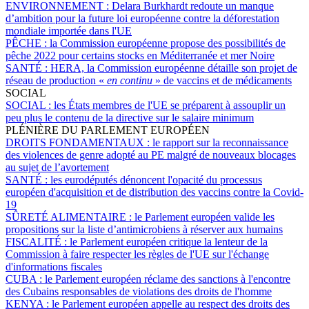
ENVIRONNEMENT :
Delara Burkhardt redoute un manque
d’ambition pour la future loi européenne contre la déforestation
mondiale importée dans l'UE
PÊCHE :
la Commission européenne propose des possibilités de
pêche 2022 pour certains stocks en Méditerranée et mer Noire
SANTÉ :
HERA, la Commission européenne détaille son projet de
réseau de production «
en continu
» de vaccins et de médicaments
SOCIAL
SOCIAL :
les États membres de l'UE se préparent à assouplir un
peu plus le contenu de la directive sur le salaire minimum
PLÉNIÈRE DU PARLEMENT EUROPÉEN
DROITS FONDAMENTAUX :
le rapport sur la reconnaissance
des violences de genre adopté au PE malgré de nouveaux blocages
au sujet de l’avortement
SANTÉ :
les eurodéputés dénoncent l'opacité du processus
européen d'acquisition et de distribution des vaccins contre la Covid-
19
SÛRETÉ ALIMENTAIRE :
le Parlement européen valide les
propositions sur la liste d’antimicrobiens à réserver aux humains
FISCALITÉ :
le Parlement européen critique la lenteur de la
Commission à faire respecter les règles de l'UE sur l'échange
d'informations fiscales
CUBA :
le Parlement européen réclame des sanctions à l'encontre
des Cubains responsables de violations des droits de l'homme
KENYA :
le Parlement européen appelle au respect des droits des