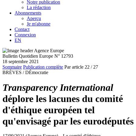
Notre publication
La rédaction
Abonnements
Aperçu
Je m'abonne
Contact
Connexion
EN
Bulletin Quotidien Europe N° 12793
18 septembre 2021
Sommaire
Publication complète
Par article
22
/ 27
BRÈVES /
DÉmocratie
Transparency International
déplore les lacunes du comité
d'éthique européen tel
qu'envisagé par les eurodéputés
17/09/2021 (Agence Europe)
–
Le comité d'éthique