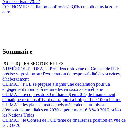
Article suivant
23
/27
ÉCONOMIE :
l'inflation confirmée à 3,0% en août dans la zone
euro
Sommaire
POLITIQUES SECTORIELLES
NUMÉRIQUE :
DSA, la Présidence slovène du Conseil de l'UE
précise sa position sur l'exonération de responsabilité des services
d'hébergement
CLIMAT :
l’UE se prépare à signer une déclaration pour un
engagement mondial à réduire les émissions de méthane
CLIMAT :
avec près de 80 milliards $ en 2019, le financement
climatique reste insuffisant par rapport à l’objectif de 100 milliards
CLIMAT :
les plans climat actuels mèneraient à un niveau
d’émissions mondiales en 2030 supérieur de 16,3 % à 2010, selon
les Nations Unies
CLIMAT :
le Conseil de l’UE tente de finaliser sa position en vue de
la COP26