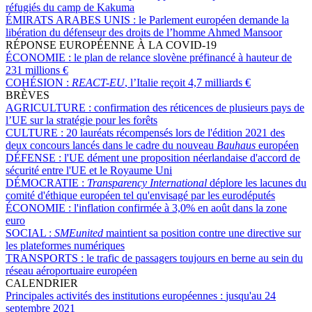
réfugiés du camp de Kakuma
ÉMIRATS ARABES UNIS :
le Parlement européen demande la
libération du défenseur des droits de l’homme Ahmed Mansoor
RÉPONSE EUROPÉENNE À LA COVID-19
ÉCONOMIE :
le plan de relance slovène préfinancé à hauteur de
231 millions €
COHÉSION :
REACT-EU
, l’Italie reçoit 4,7 milliards €
BRÈVES
AGRICULTURE :
confirmation des réticences de plusieurs pays de
l’UE sur la stratégie pour les forêts
CULTURE :
20 lauréats récompensés lors de l'édition 2021 des
deux concours lancés dans le cadre du nouveau
Bauhaus
européen
DÉFENSE :
l'UE dément une proposition néerlandaise d'accord de
sécurité entre l'UE et le Royaume Uni
DÉMOCRATIE :
Transparency International
déplore les lacunes du
comité d'éthique européen tel qu'envisagé par les eurodéputés
ÉCONOMIE :
l'inflation confirmée à 3,0% en août dans la zone
euro
SOCIAL :
SMEunited
maintient sa position contre une directive sur
les plateformes numériques
TRANSPORTS :
le trafic de passagers toujours en berne au sein du
réseau aéroportuaire européen
CALENDRIER
Principales activités des institutions européennes :
jusqu'au 24
septembre 2021