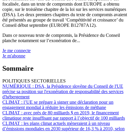
focalisée, dans un texte de compromis dont EUROPE a obtenu
copie, sur le troisième chapitre de la loi sur les services numériques
(DSA). Les deux premiers chapitres du texte de compromis avaient
été présentés au groupe de travail ‘Compétitivité et croissance’ du
Conseil début septembre (EUROPE B12787A12).
Dans ce nouveau texte de compromis, la Présidence du Conseil
planche notamment sur l’exonération de...
Je me connecte
Je m'abonne
Sommaire
POLITIQUES SECTORIELLES
NUMÉRIQUE :
DSA, la Présidence slovène du Conseil de l'UE
précise sa position sur l'exonération de responsabilité des services
d'hébergement
CLIMAT :
l’UE se prépare à signer une déclaration pour un
engagement mondial à réduire les émissions de méthane
CLIMAT :
avec près de 80 milliards $ en 2019, le financement
climatique reste insuffisant par rapport à l’objectif de 100 milliards
CLIMAT :
les plans climat actuels mèneraient à un niveau
d’émissions mondiales en 2030 supérieur de 16,3 % à 2010, selon