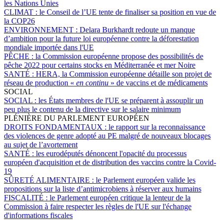
les Nations Unies
CLIMAT :
le Conseil de l’UE tente de finaliser sa position en vue de
la COP26
ENVIRONNEMENT :
Delara Burkhardt redoute un manque
d’ambition pour la future loi européenne contre la déforestation
mondiale importée dans l'UE
PÊCHE :
la Commission européenne propose des possibilités de
pêche 2022 pour certains stocks en Méditerranée et mer Noire
SANTÉ :
HERA, la Commission européenne détaille son projet de
réseau de production «
en continu
» de vaccins et de médicaments
SOCIAL
SOCIAL :
les États membres de l'UE se préparent à assouplir un
peu plus le contenu de la directive sur le salaire minimum
PLÉNIÈRE DU PARLEMENT EUROPÉEN
DROITS FONDAMENTAUX :
le rapport sur la reconnaissance
des violences de genre adopté au PE malgré de nouveaux blocages
au sujet de l’avortement
SANTÉ :
les eurodéputés dénoncent l'opacité du processus
européen d'acquisition et de distribution des vaccins contre la Covid-
19
SÛRETÉ ALIMENTAIRE :
le Parlement européen valide les
propositions sur la liste d’antimicrobiens à réserver aux humains
FISCALITÉ :
le Parlement européen critique la lenteur de la
Commission à faire respecter les règles de l'UE sur l'échange
d'informations fiscales