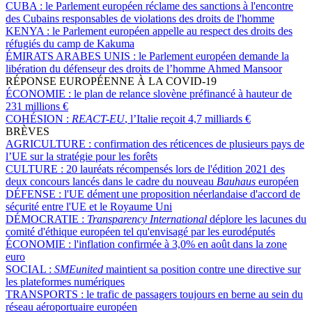
CUBA :
le Parlement européen réclame des sanctions à l'encontre
des Cubains responsables de violations des droits de l'homme
KENYA :
le Parlement européen appelle au respect des droits des
réfugiés du camp de Kakuma
ÉMIRATS ARABES UNIS :
le Parlement européen demande la
libération du défenseur des droits de l’homme Ahmed Mansoor
RÉPONSE EUROPÉENNE À LA COVID-19
ÉCONOMIE :
le plan de relance slovène préfinancé à hauteur de
231 millions €
COHÉSION :
REACT-EU
, l’Italie reçoit 4,7 milliards €
BRÈVES
AGRICULTURE :
confirmation des réticences de plusieurs pays de
l’UE sur la stratégie pour les forêts
CULTURE :
20 lauréats récompensés lors de l'édition 2021 des
deux concours lancés dans le cadre du nouveau
Bauhaus
européen
DÉFENSE :
l'UE dément une proposition néerlandaise d'accord de
sécurité entre l'UE et le Royaume Uni
DÉMOCRATIE :
Transparency International
déplore les lacunes du
comité d'éthique européen tel qu'envisagé par les eurodéputés
ÉCONOMIE :
l'inflation confirmée à 3,0% en août dans la zone
euro
SOCIAL :
SMEunited
maintient sa position contre une directive sur
les plateformes numériques
TRANSPORTS :
le trafic de passagers toujours en berne au sein du
réseau aéroportuaire européen