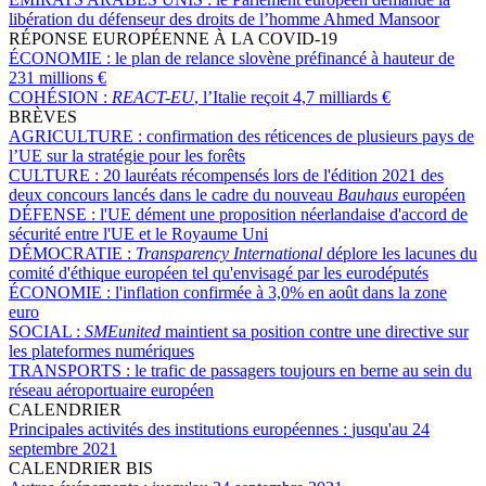
libération du défenseur des droits de l’homme Ahmed Mansoor
RÉPONSE EUROPÉENNE À LA COVID-19
ÉCONOMIE :
le plan de relance slovène préfinancé à hauteur de
231 millions €
COHÉSION :
REACT-EU
, l’Italie reçoit 4,7 milliards €
BRÈVES
AGRICULTURE :
confirmation des réticences de plusieurs pays de
l’UE sur la stratégie pour les forêts
CULTURE :
20 lauréats récompensés lors de l'édition 2021 des
deux concours lancés dans le cadre du nouveau
Bauhaus
européen
DÉFENSE :
l'UE dément une proposition néerlandaise d'accord de
sécurité entre l'UE et le Royaume Uni
DÉMOCRATIE :
Transparency International
déplore les lacunes du
comité d'éthique européen tel qu'envisagé par les eurodéputés
ÉCONOMIE :
l'inflation confirmée à 3,0% en août dans la zone
euro
SOCIAL :
SMEunited
maintient sa position contre une directive sur
les plateformes numériques
TRANSPORTS :
le trafic de passagers toujours en berne au sein du
réseau aéroportuaire européen
CALENDRIER
Principales activités des institutions européennes :
jusqu'au 24
septembre 2021
CALENDRIER BIS