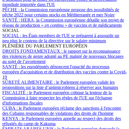
mondiale importée dans l'UE
PÊCHE :
la Commission européenne propose des possibilités de
pêche 2022 pour certains stocks en Méditerranée et mer Noire
SANTÉ :
HERA, la Commission européenne détaille son projet de
réseau de production «
en continu
» de vaccins et de médicaments
SOCIAL
SOCIAL :
les États membres de l'UE se préparent à assouplir un
peu plus le contenu de la directive sur le salaire minimum
PLÉNIÈRE DU PARLEMENT EUROPÉEN
DROITS FONDAMENTAUX :
le rapport sur la reconnaissance
des violences de genre adopté au PE malgré de nouveaux blocages
au sujet de l’avortement
SANTÉ :
les eurodéputés dénoncent l'opacité du processus
européen d'acquisition et de distribution des vaccins contre la Covid-
19
SÛRETÉ ALIMENTAIRE :
le Parlement européen valide les
propositions sur la liste d’antimicrobiens à réserver aux humains
FISCALITÉ :
le Parlement européen critique la lenteur de la
Commission à faire respecter les règles de l'UE sur l'échange
d'informations fiscales
CUBA :
le Parlement européen réclame des sanctions à l'encontre
des Cubains responsables de violations des droits de l'homme
KENYA :
le Parlement européen appelle au respect des droits des
réfugiés du camp de Kakuma
ÉMIRATS ARABES UNIS :
le Parlement européen demande la