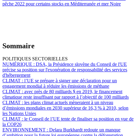
pêche 2022 pour certains stocks en Méditerranée et mer Noire
Sommaire
POLITIQUES SECTORIELLES
NUMÉRIQUE :
DSA, la Présidence slovène du Conseil de l'UE
précise sa position sur l'exonération de responsabilité des services
d'hébergement
CLIMAT :
l’UE se prépare à signer une déclaration pour un
engagement mondial à réduire les émissions de méthane
CLIMAT :
avec près de 80 milliards $ en 2019, le financement
climatique reste insuffisant par rapport à l’objectif de 100 milliards
CLIMAT :
les plans climat actuels mèneraient à un niveau
d’émissions mondiales en 2030 supérieur de 16,3 % à 2010, selon
les Nations Unies
CLIMAT :
le Conseil de l’UE tente de finaliser sa position en vue de
la COP26
ENVIRONNEMENT :
Delara Burkhardt redoute un manque
d’ambition pour la future loi européenne contre la déforestation