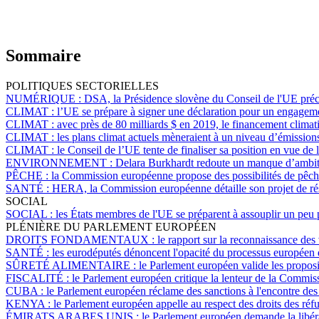
Sommaire
POLITIQUES SECTORIELLES
NUMÉRIQUE :
DSA, la Présidence slovène du Conseil de l'UE précis
CLIMAT :
l’UE se prépare à signer une déclaration pour un engagem
CLIMAT :
avec près de 80 milliards $ en 2019, le financement climatiq
CLIMAT :
les plans climat actuels mèneraient à un niveau d’émissio
CLIMAT :
le Conseil de l’UE tente de finaliser sa position en vue d
ENVIRONNEMENT :
Delara Burkhardt redoute un manque d’ambitio
PÊCHE :
la Commission européenne propose des possibilités de pêch
SANTÉ :
HERA, la Commission européenne détaille son projet de r
SOCIAL
SOCIAL :
les États membres de l'UE se préparent à assouplir un peu p
PLÉNIÈRE DU PARLEMENT EUROPÉEN
DROITS FONDAMENTAUX :
le rapport sur la reconnaissance de
SANTÉ :
les eurodéputés dénoncent l'opacité du processus européen d
SÛRETÉ ALIMENTAIRE :
le Parlement européen valide les proposi
FISCALITÉ :
le Parlement européen critique la lenteur de la Commissi
CUBA :
le Parlement européen réclame des sanctions à l'encontre des
KENYA :
le Parlement européen appelle au respect des droits des r
ÉMIRATS ARABES UNIS :
le Parlement européen demande la libé