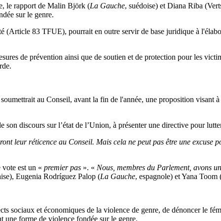
e, le rapport de Malin Björk (
La Gauche
, suédoise) et Diana Riba (Ver
ndée sur le genre.
Article 83 TFUE), pourrait en outre servir de base juridique à l'élabora
esures de prévention ainsi que de soutien et de protection pour les vict
rde.
umettrait au Conseil, avant la fin de l'année, une proposition visant à é
 son discours sur l’état de l’Union, à présenter une directive pour lutte
t leur réticence au Conseil. Mais cela ne peut pas être une excuse pour
 vote est un «
premier pas
». «
Nous, membres du Parlement, avons un r
aise), Eugenia Rodríguez Palop (
La Gauche
, espagnole) et Yana Toom 
pects sociaux et économiques de la violence de genre, de dénoncer le fé
nt une forme de violence fondée sur le genre.