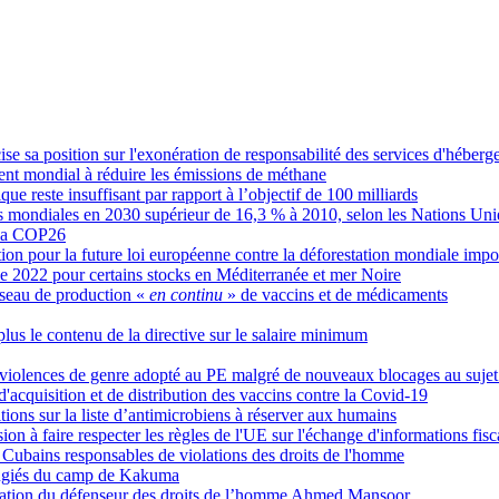
e sa position sur l'exonération de responsabilité des services d'héber
ent mondial à réduire les émissions de méthane
ue reste insuffisant par rapport à l’objectif de 100 milliards
ns mondiales en 2030 supérieur de 16,3 % à 2010, selon les Nations Uni
e la COP26
n pour la future loi européenne contre la déforestation mondiale impo
e 2022 pour certains stocks en Méditerranée et mer Noire
éseau de production «
en continu
» de vaccins et de médicaments
lus le contenu de la directive sur le salaire minimum
s violences de genre adopté au PE malgré de nouveaux blocages au sujet
'acquisition et de distribution des vaccins contre la Covid-19
tions sur la liste d’antimicrobiens à réserver aux humains
on à faire respecter les règles de l'UE sur l'échange d'informations fisc
 Cubains responsables de violations des droits de l'homme
éfugiés du camp de Kakuma
ration du défenseur des droits de l’homme Ahmed Mansoor