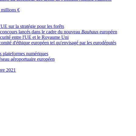
 millions €
UE sur la stratégie pour les forêts
x concours lancés dans le cadre du nouveau
Bauhaus
européen
curité entre l'UE et le Royaume Uni
comité d'éthique européen tel qu'envisagé par les eurodéputés
les plateformes numériques
réseau aéroportuaire européen
bre 2021