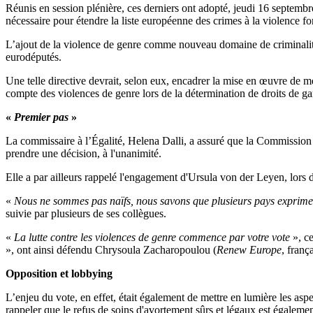
Réunis en session plénière, ces derniers ont adopté, jeudi 16 septembr
nécessaire pour étendre la liste européenne des crimes à la violence fo
L’ajout de la violence de genre comme nouveau domaine de criminalité (
eurodéputés.
Une telle directive devrait, selon eux, encadrer la mise en œuvre de m
compte des violences de genre lors de la détermination de droits de ga
«
Premier pas
»
La commissaire à l’Égalité, Helena Dalli, a assuré que la Commission so
prendre une décision, à l'unanimité.
Elle a par ailleurs rappelé l'engagement d'Ursula von der Leyen, lors de
«
Nous ne sommes pas naïfs, nous savons que plusieurs pays exprimeron
suivie par plusieurs de ses collègues.
«
La lutte contre les violences de genre commence par votre vote
», ce
», ont ainsi défendu Chrysoula Zacharopoulou (
Renew Europe
, franç
Opposition et lobbying
L’enjeu du vote, en effet, était également de mettre en lumière les as
rappeler que le refus de soins d'avortement sûrs et légaux est égaleme