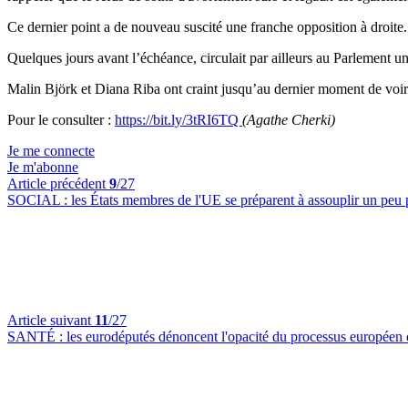
Ce dernier point a de nouveau suscité une franche opposition à droit
Quelques jours avant l’échéance, circulait par ailleurs au Parlement u
Malin Björk et Diana Riba ont craint jusqu’au dernier moment de voir
Pour le consulter :
https://bit.ly/3tRI6TQ
(Agathe Cherki)
Je me connecte
Je m'abonne
Article précédent
9
/27
SOCIAL :
les États membres de l'UE se préparent à assouplir un peu p
Article suivant
11
/27
SANTÉ :
les eurodéputés dénoncent l'opacité du processus européen d