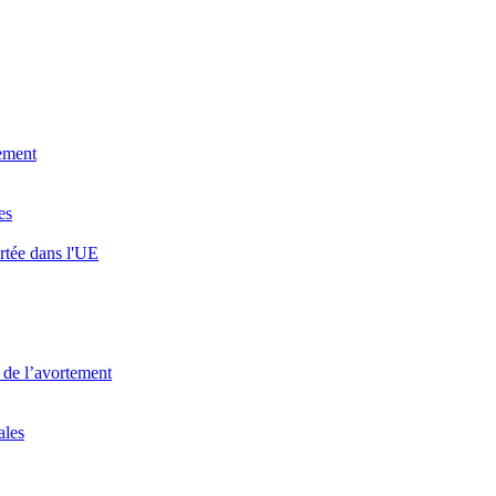
gement
es
rtée dans l'UE
 de l’avortement
ales