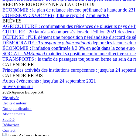
RÉPONSE EUROPÉENNE À LA COVID-19
ÉCONOMIE :
le plan de relance slovène préfinancé à hauteur de 231
COHÉSION :
REACT-EU
, l’Italie reçoit 4,7 milliards €
BRÈVES
AGRICULTURE :
confirmation des réticences de plusieurs pays de l’
CULTURE :
20 lauréats récompensés lors de l'édition 2021 des deu
DÉFENSE :
l'UE dément une proposition néerlandaise d'accord de sé
DÉMOCRATIE :
Transparency International
déplore les lacunes du 
ÉCONOMIE :
l'inflation confirmée à 3,0% en août dans la zone euro
SOCIAL :
SMEunited
maintient sa position contre une directive sur 
TRANSPORTS :
le trafic de passagers toujours en berne au sein du 
CALENDRIER
Principales activités des institutions européennes :
jusqu'au 24 septem
CALENDRIER BIS
Autres événements :
jusqu'au 24 septembre 2021
Suivez-nous sur
2026 Agence Europe S.A.
Vie privée
Droits d'auteur
Notre publication
Abonnements
Société
Rédaction
Contact