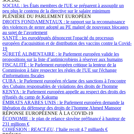
SOCIAL
SOCIAL :
les États membres de l'UE se préparent à assouplir un
peu plus le contenu de la directive sur le salaire minimum
PLÉNIÈRE DU PARLEMENT EUROPÉEN
DROITS FONDAMENTAUX :
le rapport sur la reconnaissance
des violences de genre adopté au PE malgré de nouveaux blocages
au sujet de l’avortement
SANTÉ :
les eurodéputés dénoncent l'opacité du processus
européen d'acquisition et de distribution des vaccins contre la Covid-
19
SÛRETÉ ALIMENTAIRE :
le Parlement européen valide les
propositions sur la liste d’antimicrobiens à réserver aux humains
FISCALITÉ :
le Parlement européen critique la lenteur de la
Commission à faire respecter les règles de l'UE sur l'échange
d'informations fiscales
CUBA :
le Parlement européen réclame des sanctions à l'encontre
des Cubains responsables de violations des droits de l'homme
KENYA :
le Parlement européen appelle au respect des droits des
réfugiés du camp de Kakuma
ÉMIRATS ARABES UNIS :
le Parlement européen demande la
libération du défenseur des droits de l’homme Ahmed Mansoor
RÉPONSE EUROPÉENNE À LA COVID-19
ÉCONOMIE :
le plan de relance slovène préfinancé à hauteur de
231 millions €
COHÉSION :
REACT-EU
, l’Italie reçoit 4,7 milliards €