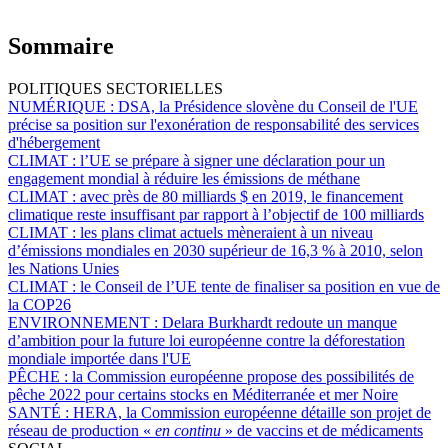
Sommaire
POLITIQUES SECTORIELLES
NUMÉRIQUE :
DSA, la Présidence slovène du Conseil de l'UE
précise sa position sur l'exonération de responsabilité des services
d'hébergement
CLIMAT :
l’UE se prépare à signer une déclaration pour un
engagement mondial à réduire les émissions de méthane
CLIMAT :
avec près de 80 milliards $ en 2019, le financement
climatique reste insuffisant par rapport à l’objectif de 100 milliards
CLIMAT :
les plans climat actuels mèneraient à un niveau
d’émissions mondiales en 2030 supérieur de 16,3 % à 2010, selon
les Nations Unies
CLIMAT :
le Conseil de l’UE tente de finaliser sa position en vue de
la COP26
ENVIRONNEMENT :
Delara Burkhardt redoute un manque
d’ambition pour la future loi européenne contre la déforestation
mondiale importée dans l'UE
PÊCHE :
la Commission européenne propose des possibilités de
pêche 2022 pour certains stocks en Méditerranée et mer Noire
SANTÉ :
HERA, la Commission européenne détaille son projet de
réseau de production «
en continu
» de vaccins et de médicaments