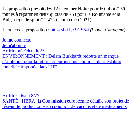
La proposition prévoit des TAC en mer Noire pour le turbot (150
tonnes à répartir en deux quotas de 75 t pour la Roumanie et la
Bulgarie) et le sprat (11 475 t, comme en 2021).
Lien vers la proposition :
https://bit.ly/3lCS5st
(Lionel Changeur)
Je me connecte
Je m'abonne
Article précédent
6
/27
ENVIRONNEMENT :
Delara Burkhardt redoute un manque
d’ambition pour la future loi européenne contre la déforestation
mondiale importée dans l'UE
Article suivant
8
/27
SANTÉ :
HERA, la Commission européenne détaille son projet de
réseau de production «
en continu
» de vaccins et de médicaments