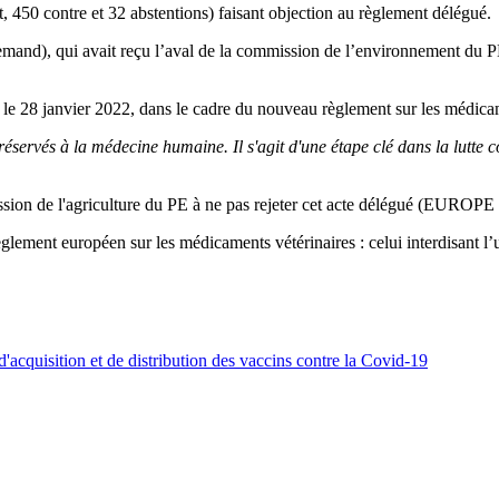
t, 450 contre et 32 abstentions) faisant objection au règlement délégué.
emand), qui avait reçu l’aval de la commission de l’environnement du PE.
ur le 28 janvier 2022, dans le cadre du nouveau règlement sur les médica
éservés à la médecine humaine. Il s'agit d'une étape clé dans la lutte c
ssion de l'agriculture du PE à ne pas rejeter cet acte délégué (EUROPE
lement européen sur les médicaments vétérinaires : celui interdisant l’ut
'acquisition et de distribution des vaccins contre la Covid-19