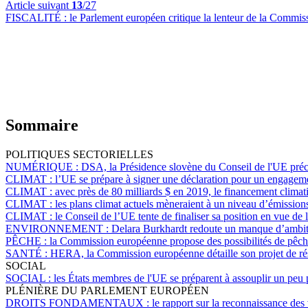
Article suivant
13
/27
FISCALITÉ :
le Parlement européen critique la lenteur de la Commissi
Sommaire
POLITIQUES SECTORIELLES
NUMÉRIQUE :
DSA, la Présidence slovène du Conseil de l'UE précis
CLIMAT :
l’UE se prépare à signer une déclaration pour un engagem
CLIMAT :
avec près de 80 milliards $ en 2019, le financement climatiq
CLIMAT :
les plans climat actuels mèneraient à un niveau d’émissio
CLIMAT :
le Conseil de l’UE tente de finaliser sa position en vue d
ENVIRONNEMENT :
Delara Burkhardt redoute un manque d’ambitio
PÊCHE :
la Commission européenne propose des possibilités de pêch
SANTÉ :
HERA, la Commission européenne détaille son projet de r
SOCIAL
SOCIAL :
les États membres de l'UE se préparent à assouplir un peu p
PLÉNIÈRE DU PARLEMENT EUROPÉEN
DROITS FONDAMENTAUX :
le rapport sur la reconnaissance de