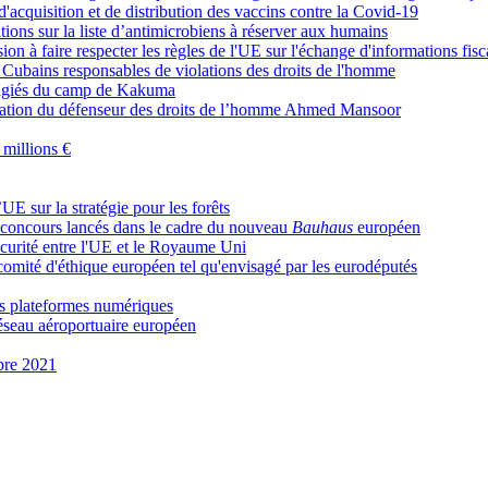
'acquisition et de distribution des vaccins contre la Covid-19
tions sur la liste d’antimicrobiens à réserver aux humains
on à faire respecter les règles de l'UE sur l'échange d'informations fisc
 Cubains responsables de violations des droits de l'homme
éfugiés du camp de Kakuma
ration du défenseur des droits de l’homme Ahmed Mansoor
 millions €
UE sur la stratégie pour les forêts
x concours lancés dans le cadre du nouveau
Bauhaus
européen
curité entre l'UE et le Royaume Uni
comité d'éthique européen tel qu'envisagé par les eurodéputés
les plateformes numériques
réseau aéroportuaire européen
bre 2021