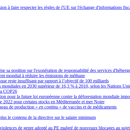
on à faire respecter les règles de l'UE sur l'échange d'informations fisc
e sa position sur l'exonération de responsabilité des services d'héber
ent mondial à réduire les émissions de méthane
ue reste insuffisant par rapport à l’objectif de 100 milliards
ns mondiales en 2030 supérieur de 16,3 % à 2010, selon les Nations Uni
e la COP26
n pour la future loi européenne contre la déforestation mondiale impo
e 2022 pour certains stocks en Méditerranée et mer Noire
éseau de production «
en continu
» de vaccins et de médicaments
lus le contenu de la directive sur le salaire minimum
s violences de genre adopté au PE malgré de nouveaux blocages au sujet