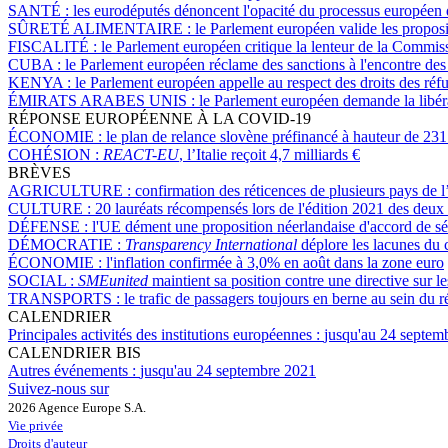
SANTÉ :
les eurodéputés dénoncent l'opacité du processus européen d
SÛRETÉ ALIMENTAIRE :
le Parlement européen valide les proposi
FISCALITÉ :
le Parlement européen critique la lenteur de la Commissi
CUBA :
le Parlement européen réclame des sanctions à l'encontre des
KENYA :
le Parlement européen appelle au respect des droits des r
ÉMIRATS ARABES UNIS :
le Parlement européen demande la libé
RÉPONSE EUROPÉENNE À LA COVID-19
ÉCONOMIE :
le plan de relance slovène préfinancé à hauteur de 231
COHÉSION :
REACT-EU
, l’Italie reçoit 4,7 milliards €
BRÈVES
AGRICULTURE :
confirmation des réticences de plusieurs pays de l’
CULTURE :
20 lauréats récompensés lors de l'édition 2021 des deu
DÉFENSE :
l'UE dément une proposition néerlandaise d'accord de sé
DÉMOCRATIE :
Transparency International
déplore les lacunes du 
ÉCONOMIE :
l'inflation confirmée à 3,0% en août dans la zone euro
SOCIAL :
SMEunited
maintient sa position contre une directive sur 
TRANSPORTS :
le trafic de passagers toujours en berne au sein du 
CALENDRIER
Principales activités des institutions européennes :
jusqu'au 24 septem
CALENDRIER BIS
Autres événements :
jusqu'au 24 septembre 2021
Suivez-nous sur
2026 Agence Europe S.A.
Vie privée
Droits d'auteur