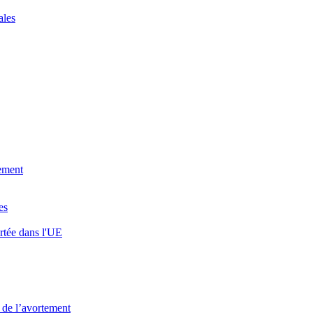
ales
gement
es
rtée dans l'UE
 de l’avortement