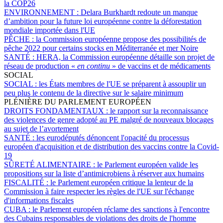
la COP26
ENVIRONNEMENT :
Delara Burkhardt redoute un manque
d’ambition pour la future loi européenne contre la déforestation
mondiale importée dans l'UE
PÊCHE :
la Commission européenne propose des possibilités de
pêche 2022 pour certains stocks en Méditerranée et mer Noire
SANTÉ :
HERA, la Commission européenne détaille son projet de
réseau de production «
en continu
» de vaccins et de médicaments
SOCIAL
SOCIAL :
les États membres de l'UE se préparent à assouplir un
peu plus le contenu de la directive sur le salaire minimum
PLÉNIÈRE DU PARLEMENT EUROPÉEN
DROITS FONDAMENTAUX :
le rapport sur la reconnaissance
des violences de genre adopté au PE malgré de nouveaux blocages
au sujet de l’avortement
SANTÉ :
les eurodéputés dénoncent l'opacité du processus
européen d'acquisition et de distribution des vaccins contre la Covid-
19
SÛRETÉ ALIMENTAIRE :
le Parlement européen valide les
propositions sur la liste d’antimicrobiens à réserver aux humains
FISCALITÉ :
le Parlement européen critique la lenteur de la
Commission à faire respecter les règles de l'UE sur l'échange
d'informations fiscales
CUBA :
le Parlement européen réclame des sanctions à l'encontre
des Cubains responsables de violations des droits de l'homme