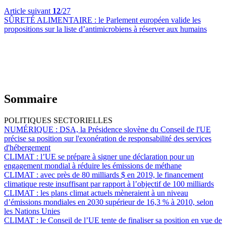
Article suivant
12
/27
SÛRETÉ ALIMENTAIRE :
le Parlement européen valide les
propositions sur la liste d’antimicrobiens à réserver aux humains
Sommaire
POLITIQUES SECTORIELLES
NUMÉRIQUE :
DSA, la Présidence slovène du Conseil de l'UE
précise sa position sur l'exonération de responsabilité des services
d'hébergement
CLIMAT :
l’UE se prépare à signer une déclaration pour un
engagement mondial à réduire les émissions de méthane
CLIMAT :
avec près de 80 milliards $ en 2019, le financement
climatique reste insuffisant par rapport à l’objectif de 100 milliards
CLIMAT :
les plans climat actuels mèneraient à un niveau
d’émissions mondiales en 2030 supérieur de 16,3 % à 2010, selon
les Nations Unies
CLIMAT :
le Conseil de l’UE tente de finaliser sa position en vue de