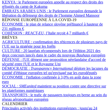
KENYA :
le Parlement européen appelle au respect des droits des
réfugiés du camp de Kakuma
ÉMIRATS ARABES UNIS :
le Parlement européen demande la
libération du défenseur des droits de l’homme Ahmed Mansoor
RÉPONSE EUROPÉENNE À LA COVID-19
ÉCONOMIE :
le plan de relance slovène préfinancé à hauteur de
231 millions €
COHÉSION :
REACT-EU
, l’Italie reçoit 4,7 milliards €
BRÈVES
AGRICULTURE :
confirmation des réticences de plusieurs pays de
l’UE sur la stratégie pour les forêts
CULTURE :
20 lauréats récompensés lors de l'édition 2021 des
deux concours lancés dans le cadre du nouveau
Bauhaus
européen
DÉFENSE :
l'UE dément une proposition néerlandaise d'accord de
sécurité entre l'UE et le Royaume Uni
DÉMOCRATIE :
Transparency International
déplore les lacunes du
comité d'éthique européen tel qu'envisagé par les eurodéputés
ÉCONOMIE :
l'inflation confirmée à 3,0% en août dans la zone
euro
SOCIAL :
SMEunited
maintient sa position contre une directive sur
les plateformes numériques
TRANSPORTS :
le trafic de passagers toujours en berne au sein du
réseau aéroportuaire européen
CALENDRIER
Principales activités des institutions européennes :
jusqu'au 24