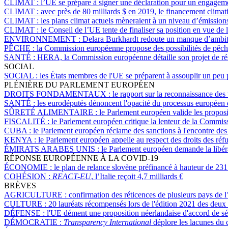
CLIMAT :
l’UE se prépare à signer une déclaration pour un engagem
CLIMAT :
avec près de 80 milliards $ en 2019, le financement climatiq
CLIMAT :
les plans climat actuels mèneraient à un niveau d’émissio
CLIMAT :
le Conseil de l’UE tente de finaliser sa position en vue d
ENVIRONNEMENT :
Delara Burkhardt redoute un manque d’ambitio
PÊCHE :
la Commission européenne propose des possibilités de pêch
SANTÉ :
HERA, la Commission européenne détaille son projet de r
SOCIAL
SOCIAL :
les États membres de l'UE se préparent à assouplir un peu p
PLÉNIÈRE DU PARLEMENT EUROPÉEN
DROITS FONDAMENTAUX :
le rapport sur la reconnaissance de
SANTÉ :
les eurodéputés dénoncent l'opacité du processus européen d
SÛRETÉ ALIMENTAIRE :
le Parlement européen valide les proposi
FISCALITÉ :
le Parlement européen critique la lenteur de la Commissi
CUBA :
le Parlement européen réclame des sanctions à l'encontre des
KENYA :
le Parlement européen appelle au respect des droits des r
ÉMIRATS ARABES UNIS :
le Parlement européen demande la libé
RÉPONSE EUROPÉENNE À LA COVID-19
ÉCONOMIE :
le plan de relance slovène préfinancé à hauteur de 231
COHÉSION :
REACT-EU
, l’Italie reçoit 4,7 milliards €
BRÈVES
AGRICULTURE :
confirmation des réticences de plusieurs pays de l’
CULTURE :
20 lauréats récompensés lors de l'édition 2021 des deu
DÉFENSE :
l'UE dément une proposition néerlandaise d'accord de sé
DÉMOCRATIE :
Transparency International
déplore les lacunes du 