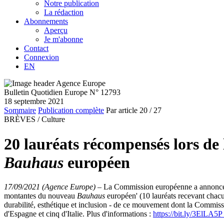
Notre publication
La rédaction
Abonnements
Aperçu
Je m'abonne
Contact
Connexion
EN
Bulletin Quotidien Europe N° 12793
18 septembre 2021
Sommaire
Publication complète
Par article
20
/ 27
BRÈVES /
Culture
20 lauréats récompensés lors de
Bauhaus
européen
17/09/2021 (Agence Europe)
–
La Commission européenne a annoncé, 
montantes du nouveau
Bauhaus
européen' (10 lauréats recevant chacun
durabilité, esthétique et inclusion - de ce mouvement dont la Commis
d'Espagne et cinq d'Italie. Plus d'informations :
https://bit.ly/3ElLA5P