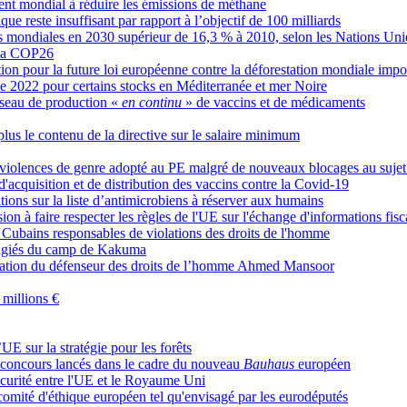
ent mondial à réduire les émissions de méthane
ue reste insuffisant par rapport à l’objectif de 100 milliards
ns mondiales en 2030 supérieur de 16,3 % à 2010, selon les Nations Uni
e la COP26
n pour la future loi européenne contre la déforestation mondiale impo
e 2022 pour certains stocks en Méditerranée et mer Noire
éseau de production «
en continu
» de vaccins et de médicaments
lus le contenu de la directive sur le salaire minimum
s violences de genre adopté au PE malgré de nouveaux blocages au sujet
'acquisition et de distribution des vaccins contre la Covid-19
tions sur la liste d’antimicrobiens à réserver aux humains
on à faire respecter les règles de l'UE sur l'échange d'informations fisc
 Cubains responsables de violations des droits de l'homme
éfugiés du camp de Kakuma
ration du défenseur des droits de l’homme Ahmed Mansoor
 millions €
UE sur la stratégie pour les forêts
x concours lancés dans le cadre du nouveau
Bauhaus
européen
curité entre l'UE et le Royaume Uni
comité d'éthique européen tel qu'envisagé par les eurodéputés