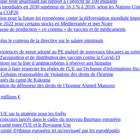
ue reste insuffisant par rapport à l’objectif de 100 milliards
ns mondiales en 2030 supérieur de 16,3 % à 2010, selon les Nations Uni
e la COP26
n pour la future loi européenne contre la déforestation mondiale impo
e 2022 pour certains stocks en Méditerranée et mer Noire
éseau de production «
en continu
» de vaccins et de médicaments
lus le contenu de la directive sur le salaire minimum
s violences de genre adopté au PE malgré de nouveaux blocages au sujet
'acquisition et de distribution des vaccins contre la Covid-19
tions sur la liste d’antimicrobiens à réserver aux humains
on à faire respecter les règles de l'UE sur l'échange d'informations fisc
 Cubains responsables de violations des droits de l'homme
éfugiés du camp de Kakuma
ration du défenseur des droits de l’homme Ahmed Mansoor
 millions €
UE sur la stratégie pour les forêts
x concours lancés dans le cadre du nouveau
Bauhaus
européen
curité entre l'UE et le Royaume Uni
comité d'éthique européen tel qu'envisagé par les eurodéputés