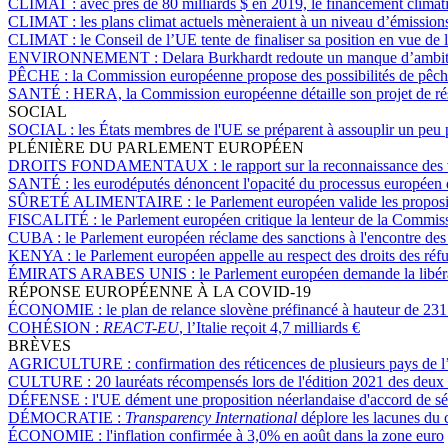
CLIMAT :
avec près de 80 milliards $ en 2019, le financement climatiq
CLIMAT :
les plans climat actuels mèneraient à un niveau d’émissio
CLIMAT :
le Conseil de l’UE tente de finaliser sa position en vue d
ENVIRONNEMENT :
Delara Burkhardt redoute un manque d’ambitio
PÊCHE :
la Commission européenne propose des possibilités de pêch
SANTÉ :
HERA, la Commission européenne détaille son projet de r
SOCIAL
SOCIAL :
les États membres de l'UE se préparent à assouplir un peu p
PLÉNIÈRE DU PARLEMENT EUROPÉEN
DROITS FONDAMENTAUX :
le rapport sur la reconnaissance de
SANTÉ :
les eurodéputés dénoncent l'opacité du processus européen d
SÛRETÉ ALIMENTAIRE :
le Parlement européen valide les proposi
FISCALITÉ :
le Parlement européen critique la lenteur de la Commissi
CUBA :
le Parlement européen réclame des sanctions à l'encontre des
KENYA :
le Parlement européen appelle au respect des droits des r
ÉMIRATS ARABES UNIS :
le Parlement européen demande la libé
RÉPONSE EUROPÉENNE À LA COVID-19
ÉCONOMIE :
le plan de relance slovène préfinancé à hauteur de 231
COHÉSION :
REACT-EU
, l’Italie reçoit 4,7 milliards €
BRÈVES
AGRICULTURE :
confirmation des réticences de plusieurs pays de l’
CULTURE :
20 lauréats récompensés lors de l'édition 2021 des deu
DÉFENSE :
l'UE dément une proposition néerlandaise d'accord de sé
DÉMOCRATIE :
Transparency International
déplore les lacunes du 
ÉCONOMIE :
l'inflation confirmée à 3,0% en août dans la zone euro