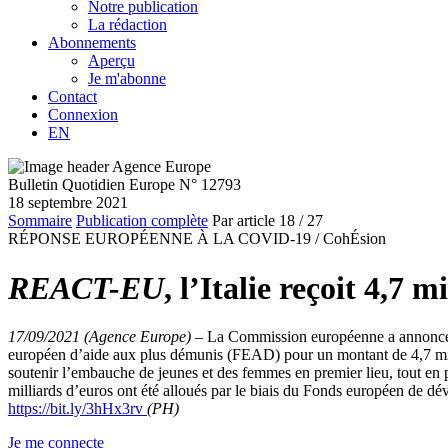
Notre publication
La rédaction
Abonnements
Aperçu
Je m'abonne
Contact
Connexion
EN
Bulletin Quotidien Europe N° 12793
18 septembre 2021
Sommaire
Publication complète
Par article
18
/ 27
RÉPONSE EUROPÉENNE À LA COVID-19 /
CohÉsion
REACT-EU
, l’Italie reçoit 4,7 m
17/09/2021 (Agence Europe)
–
La Commission européenne a annoncé,
européen d’aide aux plus démunis (FEAD) pour un montant de 4,7 milli
soutenir l’embauche de jeunes et des femmes en premier lieu, tout en 
milliards d’euros ont été alloués par le biais du Fonds européen de d
https://bit.ly/3hHx3rv
(PH)
Je me connecte