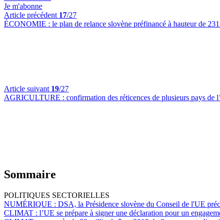
Je m'abonne
Article précédent
17
/27
ÉCONOMIE :
le plan de relance slovène préfinancé à hauteur de 231
Article suivant
19
/27
AGRICULTURE :
confirmation des réticences de plusieurs pays de l’
Sommaire
POLITIQUES SECTORIELLES
NUMÉRIQUE :
DSA, la Présidence slovène du Conseil de l'UE précis
CLIMAT :
l’UE se prépare à signer une déclaration pour un engagem