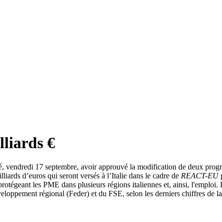
illiards €
 vendredi 17 septembre, avoir approuvé la modification de deux prog
ards d’euros qui seront versés à l’Italie dans le cadre de
REACT-EU
p
protégeant les PME dans plusieurs régions italiennes et, ainsi, l'emplo
éveloppement régional (Feder) et du FSE, selon les derniers chiffres de 