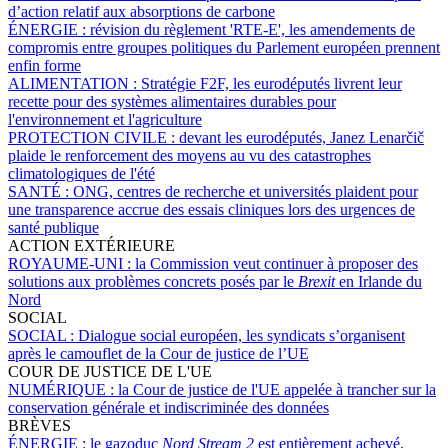
d’action relatif aux absorptions de carbone
ÉNERGIE :
révision du règlement 'RTE-E', les amendements de
compromis entre groupes politiques du Parlement européen prennent
enfin forme
ALIMENTATION :
Stratégie F2F, les eurodéputés livrent leur
recette pour des systèmes alimentaires durables pour
l'environnement et l'agriculture
PROTECTION CIVILE :
devant les eurodéputés, Janez Lenarčič
plaide le renforcement des moyens au vu des catastrophes
climatologiques de l'été
SANTÉ :
ONG, centres de recherche et universités plaident pour
une transparence accrue des essais cliniques lors des urgences de
santé publique
ACTION EXTÉRIEURE
ROYAUME-UNI :
la Commission veut continuer à proposer des
solutions aux problèmes concrets posés par le
Brexit
en Irlande du
Nord
SOCIAL
SOCIAL :
Dialogue social européen, les syndicats s’organisent
après le camouflet de la Cour de justice de l’UE
COUR DE JUSTICE DE L'UE
NUMÉRIQUE :
la Cour de justice de l'UE appelée à trancher sur la
conservation générale et indiscriminée des données
BRÈVES
ÉNERGIE :
le gazoduc
Nord Stream 2
est entièrement achevé,