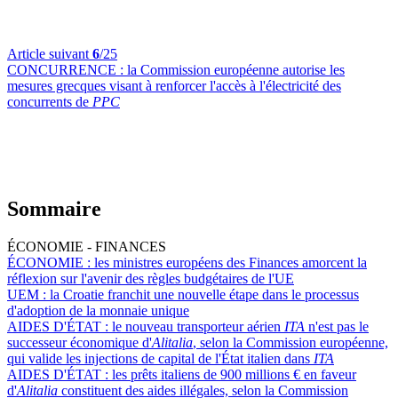
Article suivant
6
/25
CONCURRENCE :
la Commission européenne autorise les
mesures grecques visant à renforcer l'accès à l'électricité des
concurrents de
PPC
Sommaire
ÉCONOMIE - FINANCES
ÉCONOMIE :
les ministres européens des Finances amorcent la
réflexion sur l'avenir des règles budgétaires de l'UE
UEM :
la Croatie franchit une nouvelle étape dans le processus
d'adoption de la monnaie unique
AIDES D'ÉTAT :
le nouveau transporteur aérien
ITA
n'est pas le
successeur économique d'
Alitalia
, selon la Commission européenne,
qui valide les injections de capital de l'État italien dans
ITA
AIDES D'ÉTAT :
les prêts italiens de 900 millions € en faveur
d'
Alitalia
constituent des aides illégales, selon la Commission