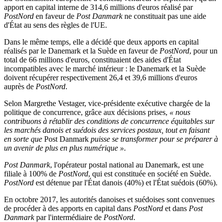
apport en capital interne de 314,6 millions d'euros réalisé par
PostNord
en faveur de
Post Danmark
ne constituait pas une aide
d'État au sens des règles de l'UE.
Dans le même temps, elle a décidé que deux apports en capital
réalisés par le Danemark et la Suède en faveur de
PostNord
, pour un
total de 66 millions d'euros, constituaient des aides d'État
incompatibles avec le marché intérieur : le Danemark et la Suède
doivent récupérer respectivement 26,4 et 39,6 millions d'euros
auprès de
PostNord
.
Selon Margrethe Vestager, vice-présidente exécutive chargée de la
politique de concurrence, grâce aux décisions prises,
« nous
contribuons à rétablir des conditions de concurrence équitables sur
les marchés danois et suédois des services postaux, tout en faisant
en sorte que
Post Danmark
puisse se transformer pour se préparer à
un avenir de plus en plus numérique »
.
Post Danmark
, l'opérateur postal national au Danemark, est une
filiale à 100% de
PostNord
, qui est constituée en société en Suède.
PostNord
est détenue par l'État danois (40%) et l'État suédois (60%).
En octobre 2017, les autorités danoises et suédoises sont convenues
de procéder à des apports en capital dans
PostNord
et dans
Post
Danmark
par l'intermédiaire de
PostNord
.