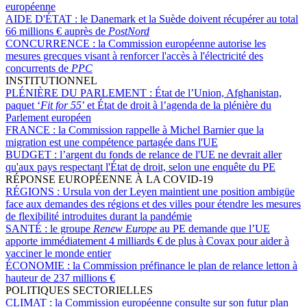
européenne
AIDE D'ÉTAT :
le Danemark et la Suède doivent récupérer au total
66 millions € auprès de
PostNord
CONCURRENCE :
la Commission européenne autorise les
mesures grecques visant à renforcer l'accès à l'électricité des
concurrents de
PPC
INSTITUTIONNEL
PLÉNIÈRE DU PARLEMENT :
État de l’Union, Afghanistan,
paquet ‘
Fit for 55
’ et État de droit à l’agenda de la plénière du
Parlement européen
FRANCE :
la Commission rappelle à Michel Barnier que la
migration est une compétence partagée dans l'UE
BUDGET :
l’argent du fonds de relance de l'UE ne devrait aller
qu'aux pays respectant l'État de droit, selon une enquête du PE
RÉPONSE EUROPÉENNE À LA COVID-19
RÉGIONS :
Ursula von der Leyen maintient une position ambigüe
face aux demandes des régions et des villes pour étendre les mesures
de flexibilité introduites durant la pandémie
SANTÉ :
le groupe
Renew Europe
au PE demande que l’UE
apporte immédiatement 4 milliards € de plus à Covax pour aider à
vacciner le monde entier
ÉCONOMIE :
la Commission préfinance le plan de relance letton à
hauteur de 237 millions €
POLITIQUES SECTORIELLES
CLIMAT :
la Commission européenne consulte sur son futur plan