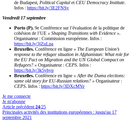
de Budapest,
Political Capital
et
CEU Democracy Institute
.
Infos :
https://bit.ly/3E2FNSv
Vendredi 17 septembre
Porto (P).
9e Conférence sur l’évaluation de la politique de
cohésion de l’UE
« Shaping Transitions with Evidence »
.
Organisateur : Commission européenne. Infos :
https://bit.ly/3jZuLpa
Bruxelles.
Conférence en ligne
« The European Union’s
response to the refugee situation in Afghanistan:
What role for
the EU Pact on Migration and the UN Global Compact on
Refugees? »
Organisateur :
CEPS
. Infos :
https://bit.ly/3k5yhyp
Bruxelles.
Conférence en ligne
« After the Duma elections:
same old story for EU-Russian relations? »
Organisateur :
CEPS
. Infos :
https://bit.ly/3DXcMYe
Je me connecte
Je m'abonne
Article précédent
24
/25
Principales activités des institutions européennes :
jusqu'au 17
septembre 2021