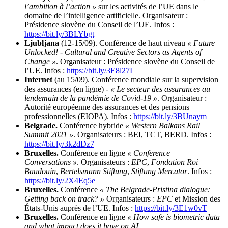
l’ambition à l’action »
sur les activités de l’UE dans le
domaine de l’intelligence artificielle. Organisateur :
Présidence slovène du Conseil de l’UE. Infos :
https://bit.ly/3BLYbgt
Ljubljana
(12-15/09). Conférence de haut niveau
« Future
Unlocked! - Cultural and Creative Sectors as Agents of
Change »
. Organisateur : Présidence slovène du Conseil de
l’UE. Infos :
https://bit.ly/3E8l27I
Internet
(au 15/09). Conférence mondiale sur la supervision
des assurances (en ligne) -
« Le secteur des assurances au
lendemain de la pandémie de Covid-19 »
. Organisateur :
Autorité européenne des assurances et des pensions
professionnelles (EIOPA). Infos :
https://bit.ly/3BUnaym
Belgrade.
Conférence hybride
« Western Balkans Rail
Summit 2021 »
. Organisateurs : BEI, TCT, BERD. Infos :
https://bit.ly/3k2dDz7
Bruxelles.
Conférence en ligne
« Conference
Conversations »
. Organisateurs :
EPC
,
Fondation Roi
Baudouin
,
Bertelsmann Stiftung
,
Stiftung Mercator
. Infos :
https://bit.ly/2X4Eq5e
Bruxelles.
Conférence
« The Belgrade-Pristina dialogue:
Getting back on track? »
Organisateurs :
EPC
et Mission des
États-Unis auprès de l’UE. Infos :
https://bit.ly/3E1w0vT
Bruxelles.
Conférence en ligne
« How safe is biometric data
and what impact does it have on AI