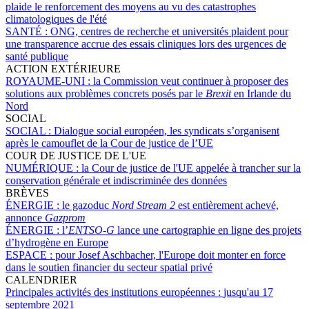
plaide le renforcement des moyens au vu des catastrophes
climatologiques de l'été
SANTÉ :
ONG, centres de recherche et universités plaident pour
une transparence accrue des essais cliniques lors des urgences de
santé publique
ACTION EXTÉRIEURE
ROYAUME-UNI :
la Commission veut continuer à proposer des
solutions aux problèmes concrets posés par le
Brexit
en Irlande du
Nord
SOCIAL
SOCIAL :
Dialogue social européen, les syndicats s’organisent
après le camouflet de la Cour de justice de l’UE
COUR DE JUSTICE DE L'UE
NUMÉRIQUE :
la Cour de justice de l'UE appelée à trancher sur la
conservation générale et indiscriminée des données
BRÈVES
ÉNERGIE :
le gazoduc
Nord Stream 2
est entièrement achevé,
annonce
Gazprom
ÉNERGIE :
l’
ENTSO-G
lance une cartographie en ligne des projets
d’hydrogène en Europe
ESPACE :
pour Josef Aschbacher, l'Europe doit monter en force
dans le soutien financier du secteur spatial privé
CALENDRIER
Principales activités des institutions européennes :
jusqu'au 17
septembre 2021