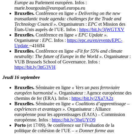
Europe
au Parlement européen. Infos :
marie.bourgouin@europarl.europa.eu
Bruxelles.
Conférence en ligne
« Delivering on the new
transatlantic trade agenda: challenges for the Trade and
Technology Council »
. Organisateurs :
EPC
et Mission des
États-Unis auprès de l’UE. Infos :
https://bit.ly/3jWGTXV
Bruxelles.
Conférence en ligne
« EPC Update »
.
Organisateur :
EPC
. Infos :
https://epc.eu/en/events/EPC-
Update
~416ff4
Bruxelles.
Conférence en ligne
«Fit for 55% and climate
neutrality: The future of Europe in the World »
. Organisateur :
VUB Brussels School of Governance. Infos :
https://bit.ly/3ttG3VH
Jeudi 16 septembre
Bruxelles.
Séminaire en ligne
« Vers un pass ferroviaire
européen harmonisé »
. Organisateur : Agence européenne des
chemins de fer (ERA). Infos :
https://bit.ly/2Xa7A2z
Bruxelles.
Séminaire en ligne
« Coalitions d’apprentissage –
expériences et avantages »
. Organisateur : Alliance
européenne pour les apprentissages (EAfA) – Commission
européenne. Infos :
https://bit.ly/3hgUYO9
Porto
(et 17/09). 9e conférence sur l’évaluation de la
politique de cohésion de l’UE –
« Donner forme aux