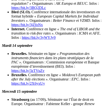
regulation? »
Organisateurs :
AK Europa
et
BEUC
. Infos :
https://bit.ly/3BQ2DLc
Bled (SLO).
Conférence internationale des investisseurs en
format hybride
« European Capital Markets for Individual
Investors »
. Organisateurs :
Better Finance
et
VZMD
. Infos :
https://bit.ly/3jZfoNx
Internet.
Conférence en ligne
« The end of LIBOR and the
transition to risk-free rates »
. Organisateurs :
ICMA
et
AFE
.
Infos :
https://bit.ly/3yWYJy9
Mardi 14 septembre
Bruxelles.
Séminaire en ligne
« Programmation des
instruments financiers dans les plans stratégiques de la
PAC »
. Organisateurs : Commission européenne et Banque
européenne d’investissement (BEI). Infos :
https://bit.ly/3zTVuZv
Bruxelles.
Conférence en ligne
« Moldova’s European path
after the July elections »
. Organisateur :
EPC
. Infos :
https://bit.ly/2X6yxUy
Mercredi 15 septembre
Strasbourg
(au 17/09)
.
Séminaire sur l’État de droit en
Europe. Organisateur : Fabienne Keller - groupe
Renew