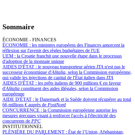
Sommaire
ÉCONOMIE - FINANCES
ÉCONOMIE :
les ministres européens des Finances amorcent la
réflexion sur l'avenir des règles budgétaires de l'UE
UEM :
la Croatie franchit une nouvelle étape dans le processus
d'adoption de la monnaie unique
AIDES D'ÉTAT :
le nouveau transporteur aérien
ITA
n'est pas le
successeur économique d'
Alitalia
, selon la Commission européenne,
qui valide les injections de capital de l'État italien dans
ITA
AIDES D'ÉTAT :
les prêts italiens de 900 millions € en faveur
d'
Alitalia
constituent des aides illégales, selon la Commission
européenne
AIDE D'ÉTAT :
le Danemark et la Suède doivent récupérer au total
66 millions € auprès de
PostNord
CONCURRENCE :
la Commission européenne autorise les
mesures grecques visant à renforcer l'accès à l'électricité des
concurrents de
PPC
INSTITUTIONNEL
PLÉNIÈRE DU PARLEMENT :
État de l’Union, Afghanistan,