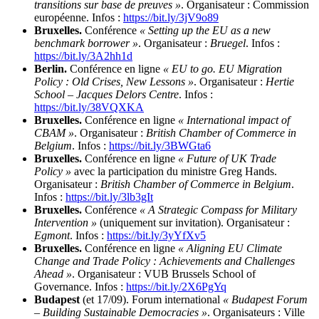
transitions sur base de preuves »
. Organisateur : Commission
européenne. Infos :
https://bit.ly/3jV9o89
Bruxelles.
Conférence
« Setting up the EU as a new
benchmark borrower »
. Organisateur :
Bruegel
. Infos :
https://bit.ly/3A2hh1d
Berlin.
Conférence en ligne
« EU to go. EU Migration
Policy : Old Crises, New Lessons »
. Organisateur :
Hertie
School – Jacques Delors Centre
. Infos :
https://bit.ly/38VQXKA
Bruxelles.
Conférence en ligne
« International impact of
CBAM »
. Organisateur :
British Chamber of Commerce in
Belgium
. Infos :
https://bit.ly/3BWGta6
Bruxelles.
Conférence en ligne
« Future of UK Trade
Policy »
avec la participation du ministre Greg Hands.
Organisateur :
British Chamber of Commerce in Belgium
.
Infos :
https://bit.ly/3lb3gIt
Bruxelles.
Conférence
« A Strategic Compass for Military
Intervention »
(uniquement sur invitation). Organisateur :
Egmont
. Infos :
https://bit.ly/3yYfXv5
Bruxelles.
Conférence en ligne
« Aligning EU Climate
Change and Trade Policy : Achievements and Challenges
Ahead »
. Organisateur : VUB Brussels School of
Governance. Infos :
https://bit.ly/2X6PgYq
Budapest
(et 17/09). Forum international
« Budapest Forum
– Building Sustainable Democracies »
. Organisateurs : Ville