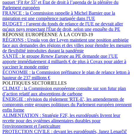
paquet ‘
Fit for 55
’ et État de droit à l’agenda de la plénière du
Parlement européen
FRANCE :
la Commission rappelle à Michel Barnier que la
migration est une compétence partagée dans l'UE
BUDGET :
l’argent du fonds de relance de l'UE ne devrait aller
qu'aux pays respectant l'État de droit, selon une enquête du PE
RÉPONSE EUROPÉENNE À LA COVID-19
RÉGIONS :
Ursula von der Leyen maintient une position ambigüe
face aux demandes des régions et des villes pour étendre les mesures
de flexibilité introduites durant la pandémie
SANTÉ :
le groupe
Renew Europe
au PE demande que l’UE
apporte immédiatement 4 milliards € de plus à Covax pour aider à
vacciner le monde entier
ÉCONOMIE :
la Commission préfinance le plan de relance letton à
hauteur de 237 millions €
POLITIQUES SECTORIELLES
CLIMAT :
la Commission européenne consulte sur son futur plan
d’action relatif aux absorptions de carbone
ÉNERGIE :
révision du règlement 'RTE-E', les amendements de
compromis entre groupes politiques du Parlement européen prennent
enfin forme
ALIMENTATION :
Stratégie F2F, les eurodéputés livrent leur
recette pour des systèmes alimentaires durables pour
l'environnement et l'agriculture
PROTECTION CIVILE :
devant les eurodéputés, Janez Lenarčič