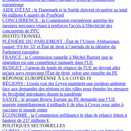
européenne
AIDE D'ÉTAT :
le Danemark et la Suède doivent récupérer au total
66 millions € auprès de
PostNord
CONCURRENCE :
la Commission européenne autorise les
mesures grecques visant à renforcer l'accès à l'électricité des
concurrents de
PPC
INSTITUTIONNEL
PLÉNIÈRE DU PARLEMENT :
État de l’Union, Afghanistan,
paquet ‘
Fit for 55
’ et État de droit à l’agenda de la plénière du
Parlement européen
FRANCE :
la Commission rappelle à Michel Barnier que la
migration est une compétence partagée dans l'UE
BUDGET :
l’argent du fonds de relance de l'UE ne devrait aller
qu'aux pays respectant l'État de droit, selon une enquête du PE
RÉPONSE EUROPÉENNE À LA COVID-19
RÉGIONS :
Ursula von der Leyen maintient une position ambigüe
face aux demandes des régions et des villes pour étendre les mesures
de flexibilité introduites durant la pandémie
SANTÉ :
le groupe
Renew Europe
au PE demande que l’UE
apporte immédiatement 4 milliards € de plus à Covax pour aider à
vacciner le monde entier
ÉCONOMIE :
la Commission préfinance le plan de relance letton à
hauteur de 237 millions €
POLITIQUES SECTORIELLES
CLIMAT :
la Commission européenne consulte sur son futur plan