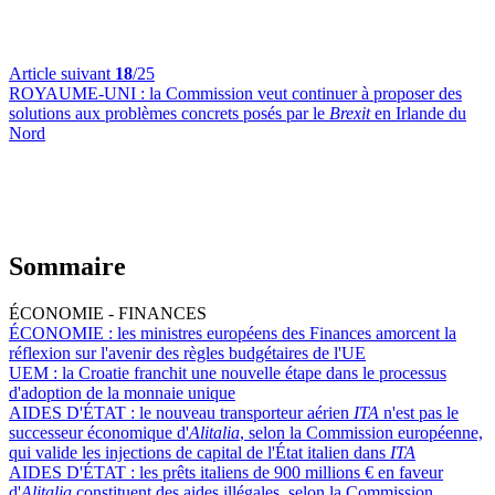
Article suivant
18
/25
ROYAUME-UNI :
la Commission veut continuer à proposer des
solutions aux problèmes concrets posés par le
Brexit
en Irlande du
Nord
Sommaire
ÉCONOMIE - FINANCES
ÉCONOMIE :
les ministres européens des Finances amorcent la
réflexion sur l'avenir des règles budgétaires de l'UE
UEM :
la Croatie franchit une nouvelle étape dans le processus
d'adoption de la monnaie unique
AIDES D'ÉTAT :
le nouveau transporteur aérien
ITA
n'est pas le
successeur économique d'
Alitalia
, selon la Commission européenne,
qui valide les injections de capital de l'État italien dans
ITA
AIDES D'ÉTAT :
les prêts italiens de 900 millions € en faveur
d'
Alitalia
constituent des aides illégales, selon la Commission