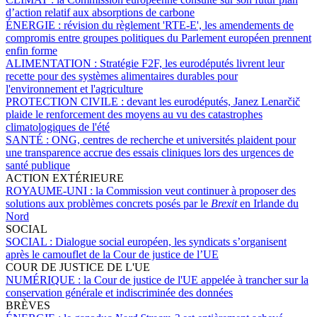
d’action relatif aux absorptions de carbone
ÉNERGIE :
révision du règlement 'RTE-E', les amendements de
compromis entre groupes politiques du Parlement européen prennent
enfin forme
ALIMENTATION :
Stratégie F2F, les eurodéputés livrent leur
recette pour des systèmes alimentaires durables pour
l'environnement et l'agriculture
PROTECTION CIVILE :
devant les eurodéputés, Janez Lenarčič
plaide le renforcement des moyens au vu des catastrophes
climatologiques de l'été
SANTÉ :
ONG, centres de recherche et universités plaident pour
une transparence accrue des essais cliniques lors des urgences de
santé publique
ACTION EXTÉRIEURE
ROYAUME-UNI :
la Commission veut continuer à proposer des
solutions aux problèmes concrets posés par le
Brexit
en Irlande du
Nord
SOCIAL
SOCIAL :
Dialogue social européen, les syndicats s’organisent
après le camouflet de la Cour de justice de l’UE
COUR DE JUSTICE DE L'UE
NUMÉRIQUE :
la Cour de justice de l'UE appelée à trancher sur la
conservation générale et indiscriminée des données
BRÈVES