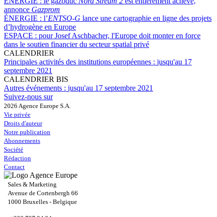
ÉNERGIE :
le gazoduc
Nord Stream 2
est entièrement achevé,
annonce
Gazprom
ÉNERGIE :
l’
ENTSO-G
lance une cartographie en ligne des projets
d’hydrogène en Europe
ESPACE :
pour Josef Aschbacher, l'Europe doit monter en force
dans le soutien financier du secteur spatial privé
CALENDRIER
Principales activités des institutions européennes :
jusqu'au 17
septembre 2021
CALENDRIER BIS
Autres événements :
jusqu'au 17 septembre 2021
Suivez-nous sur
2026 Agence Europe S.A.
Vie privée
Droits d'auteur
Notre publication
Abonnements
Société
Rédaction
Contact
Sales & Marketing
Avenue de Cortenbergh 66
1000 Bruxelles - Belgique