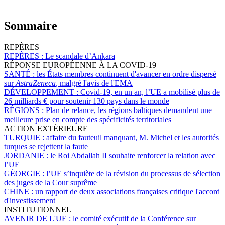
Sommaire
REPÈRES
REPÈRES :
Le scandale d’Ankara
RÉPONSE EUROPÉENNE À LA COVID-19
SANTÉ :
les États membres continuent d'avancer en ordre dispersé
sur
AstraZeneca
, malgré l'avis de l'EMA
DÉVELOPPEMENT :
Covid-19, en un an, l’UE a mobilisé plus de
26 milliards € pour soutenir 130 pays dans le monde
RÉGIONS :
Plan de relance, les régions baltiques demandent une
meilleure prise en compte des spécificités territoriales
ACTION EXTÉRIEURE
TURQUIE :
affaire du fauteuil manquant, M. Michel et les autorités
turques se rejettent la faute
JORDANIE :
le Roi Abdallah II souhaite renforcer la relation avec
l’UE
GÉORGIE :
l’UE s’inquiète de la révision du processus de sélection
des juges de la Cour suprême
CHINE :
un rapport de deux associations françaises critique l'accord
d'investissement
INSTITUTIONNEL
AVENIR DE L'UE :
le comité exécutif de la Conférence sur