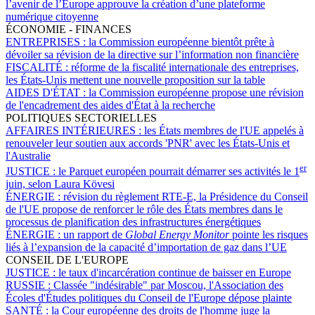
l’avenir de l’Europe approuve la création d’une plateforme
numérique citoyenne
ÉCONOMIE - FINANCES
ENTREPRISES :
la Commission européenne bientôt prête à
dévoiler sa révision de la directive sur l’information non financière
FISCALITÉ :
réforme de la fiscalité internationale des entreprises,
les États-Unis mettent une nouvelle proposition sur la table
AIDES D'ÉTAT :
la Commission européenne propose une révision
de l'encadrement des aides d'État à la recherche
POLITIQUES SECTORIELLES
AFFAIRES INTÉRIEURES :
les États membres de l'UE appelés à
renouveler leur soutien aux accords 'PNR' avec les États-Unis et
l'Australie
er
JUSTICE :
le Parquet européen pourrait démarrer ses activités le 1
juin, selon Laura Kövesi
ÉNERGIE :
révision du règlement RTE-E, la Présidence du Conseil
de l'UE propose de renforcer le rôle des États membres dans le
processus de planification des infrastructures énergétiques
ÉNERGIE :
un rapport de
Global Energy Monitor
pointe les risques
liés à l’expansion de la capacité d’importation de gaz dans l’UE
CONSEIL DE L'EUROPE
JUSTICE :
le taux d'incarcération continue de baisser en Europe
RUSSIE :
Classée "indésirable" par Moscou, l'Association des
Écoles d'Études politiques du Conseil de l'Europe dépose plainte
SANTÉ :
la Cour européenne des droits de l'homme juge la