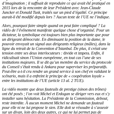
d’imagination ; il suffisait de reproduire ce qui avait été pratiqué en
2015 lors de la rencontre de leur Président avec Jean-Claude
Juncker et Donald Tusk, traités sur un pied d’égalité. Ce principe
aurait-il été modifié depuis lors ? Aucun texte de l’UE ne l’indique.
Alors, pourquoi faire simple quand on peut faire compliqué ? La
vidéo de l’événement manifeste quelque chose d’organisé. Pour un
dictateur, la symbolique est toujours bien plus importante que pour
un dirigeant démocrate. En diminuant la position de la dame, le
pouvoir envoyait un signal aux dirigeants religieux (mâles), dans la
ligne du retrait de la Convention d’Istanbul. De plus, il créait une
tension entre ses deux interlocuteurs :
divide et impera
. Enfin, il
ridiculisait sinon l’Union européenne, en tout cas l’une de ses
institutions majeures. Il se dit qu’un membre du service du protocole
du Conseil s’était rendu à Ankara pour superviser les préparatifs.
Peut-être a-t-il cru rendre un grand service à son chef en validant le
scénario, mais il a enfreint le principe de « coopération loyale »
entre les institutions de l’UE (article 13 al. 2 TUE).
La vidéo montre que deux fauteuils de prestige (sinon des trônes)
ont été posés ; l’on voit Michel et Erdogan se diriger vers eux et s’y
installer sans hésitation. La Présidente de la Commission, debout,
reste interdite. À aucun moment Michel ne demande un fauteuil
pour elle ni ne lui propose le sien. Elle doit se résoudre à s’asseoir
sur un divan, loin des deux autres, ce qui ne lui permet pas de