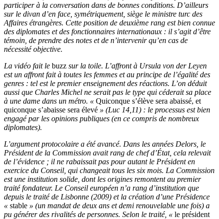
participer à la conversation dans de bonnes conditions. D’ailleurs
sur le divan d’en face, symétriquement, siège le ministre turc des
Affaires étrangères. Cette position de deuxième rang est bien connue
des diplomates et des fonctionnaires internationaux : il s’agit d’être
témoin, de prendre des notes et de n’intervenir qu’en cas de
nécessité objective.
La vidéo fait le
buzz
sur la toile. L’affront à Ursula von der Leyen
est un affront fait à toutes les femmes et au principe de l’égalité des
genres : tel est le premier enseignement des réactions. L’on déduit
aussi que Charles Michel ne serait pas le type qui céderait sa place
à une dame dans un métro. «
Quiconque s’élève sera abaissé, et
quiconque s’abaisse sera élevé
» (Luc 14,11) : le processus est bien
engagé par les opinions publiques (en ce compris de nombreux
diplomates).
L’argument protocolaire a été avancé. Dans les années Delors, le
Président de la Commission avait rang de chef d’État, cela relevait
de l’évidence ; il ne rabaissait pas pour autant le Président en
exercice du Conseil, qui changeait tous les six mois. La Commission
est une institution solide, dont les origines remontent au premier
traité fondateur. Le Conseil européen n’a rang d’institution que
depuis le traité de Lisbonne (2009) et la création d’une Présidence
«
stable
» (un mandat de deux ans et demi renouvelable une fois) a
pu générer des rivalités de personnes. Selon le traité, «
le président