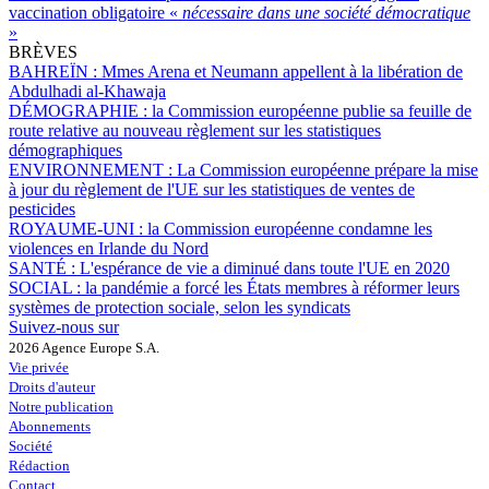
vaccination obligatoire «
nécessaire dans une société démocratique
»
BRÈVES
BAHREÏN :
Mmes Arena et Neumann appellent à la libération de
Abdulhadi al-Khawaja
DÉMOGRAPHIE :
la Commission européenne publie sa feuille de
route relative au nouveau règlement sur les statistiques
démographiques
ENVIRONNEMENT :
La Commission européenne prépare la mise
à jour du règlement de l'UE sur les statistiques de ventes de
pesticides
ROYAUME-UNI :
la Commission européenne condamne les
violences en Irlande du Nord
SANTÉ :
L'espérance de vie a diminué dans toute l'UE en 2020
SOCIAL :
la pandémie a forcé les États membres à réformer leurs
systèmes de protection sociale, selon les syndicats
Suivez-nous sur
2026 Agence Europe S.A.
Vie privée
Droits d'auteur
Notre publication
Abonnements
Société
Rédaction
Contact