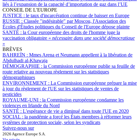
liés à l’expansion de la capacité d’importation de gaz dans l’UE
CONSEIL DE L'EUROPE
JUSTICE :
le taux d'incarcération continue de baisser en Europe
RUSSIE :
Classée "indésirable" par Moscou, l'Association des
Écoles d'Études politiques du Conseil de l'Europe dépose plainte
SANTÉ :
la Cour européenne des droits de l'homme juge la
vaccination obligatoire «
nécessaire dans une société démocratique
»
BRÈVES
BAHREÏN :
Mmes Arena et Neumann appellent à la libération de
Abdulhadi al-Khawaja
DÉMOGRAPHIE :
la Commission européenne publie sa feuille de
route relative au nouveau règlement sur les statistiques
démographiques
ENVIRONNEMENT :
La Commission européenne prépare la mise
à jour du règlement de l'UE sur les statistiques de ventes de
pesticides
ROYAUME-UNI :
la Commission européenne condamne les
violences en Irlande du Nord
SANTÉ :
L'espérance de vie a diminué dans toute l'UE en 2020
SOCIAL :
la pandémie a forcé les États membres à réformer leurs
systèmes de protection sociale, selon les syndicats
Suivez-nous sur
2026 Agence Europe S.A.
Vie privée