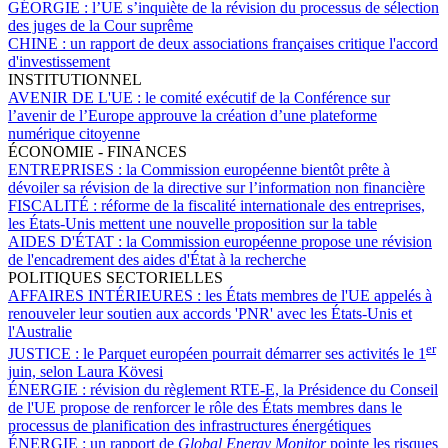
GÉORGIE :
l’UE s’inquiète de la révision du processus de sélection
des juges de la Cour suprême
CHINE :
un rapport de deux associations françaises critique l'accord
d'investissement
INSTITUTIONNEL
AVENIR DE L'UE :
le comité exécutif de la Conférence sur
l’avenir de l’Europe approuve la création d’une plateforme
numérique citoyenne
ÉCONOMIE - FINANCES
ENTREPRISES :
la Commission européenne bientôt prête à
dévoiler sa révision de la directive sur l’information non financière
FISCALITÉ :
réforme de la fiscalité internationale des entreprises,
les États-Unis mettent une nouvelle proposition sur la table
AIDES D'ÉTAT :
la Commission européenne propose une révision
de l'encadrement des aides d'État à la recherche
POLITIQUES SECTORIELLES
AFFAIRES INTÉRIEURES :
les États membres de l'UE appelés à
renouveler leur soutien aux accords 'PNR' avec les États-Unis et
l'Australie
er
JUSTICE :
le Parquet européen pourrait démarrer ses activités le 1
juin, selon Laura Kövesi
ÉNERGIE :
révision du règlement RTE-E, la Présidence du Conseil
de l'UE propose de renforcer le rôle des États membres dans le
processus de planification des infrastructures énergétiques
ÉNERGIE :
un rapport de
Global Energy Monitor
pointe les risques