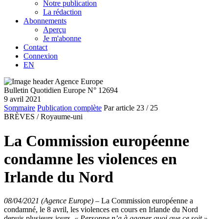
Notre publication
La rédaction
Abonnements
Aperçu
Je m'abonne
Contact
Connexion
EN
Bulletin Quotidien Europe N° 12694
9 avril 2021
Sommaire
Publication complète
Par article
23
/ 25
BRÈVES /
Royaume-uni
La Commission européenne
condamne les violences en
Irlande du Nord
08/04/2021 (Agence Europe)
–
La Commission européenne a
condamné, le 8 avril, les violences en cours en Irlande du Nord
depuis plusieurs jours.
« Personne n’a à gagner quoi que ce soit »