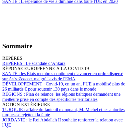
SANTÉ :
L'espérance de vie a diminué dans toute l'UE en 2020
Sommaire
REPÈRES
REPÈRES :
Le scandale d’Ankara
RÉPONSE EUROPÉENNE À LA COVID-19
SANTÉ :
les États membres continuent d'avancer en ordre dispersé
sur
AstraZeneca
, malgré l'avis de l'EMA
DÉVELOPPEMENT :
Covid-19, en un an, l’UE a mobilisé plus de
26 milliards € pour soutenir 130 pays dans le monde
RÉGIONS :
Plan de relance, les régions baltiques demandent une
meilleure prise en compte des spécificités territoriales
ACTION EXTÉRIEURE
TURQUIE :
affaire du fauteuil manquant, M. Michel et les autorités
turques se rejettent la faute
JORDANIE :
le Roi Abdallah II souhaite renforcer la relation avec
l’UE