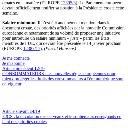
croates en la matière (EUROPE
12395/3
). Le Parlement européen
devrait officiellement notifier sa position à la Présidence croate cette
semaine.
Salaire minimum.
Il n’est fait aucunement mention, dans le
document croate, des priorités affichées par la nouvelle Commission
européenne et notamment de sa volonté de proposer une initiative
pour introduire un salaire minimum «
juste
» parmi les États
membres de l’UE, qui devrait être présentée le 14 janvier prochain
(EUROPE
12387/17
).
(Pascal Hansens)
Je me connecte
Je m'abonne
Article précédent
12
/19
CONSOMMATEURS :
les nouvelles règles européennes pour
mieux protéger les droits des consommateurs à l'ère numérique sont
en vigueur
Article suivant
14
/19
EJCS :
la circulation des cerveaux et le soutien aux enseignants en
haut des priorités croates