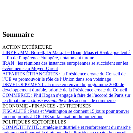
Sommaire
ACTION EXTÉRIEURE
LIBYE :
MM. Borrell, Di Maio, Le Drian, Maas et Raab appellent à
la fin de l’ingérence étrangère, notamment turque
IRAN :
les réunions des instances européennes se succèdent sur les
événements au Moyen-Orient
AFFAIRES ÉTRANGÈRES :
la Présidence croate du Conseil de
l’UE va promouvoir le rôle de l’Union dans son voisinage
DÉVELOPPEMENT :
la mise en œuvre du programme 2030 de
développement durable, priorité de la Présidence croate du Conseil
COMMERCE :
Phil Hogan s’engage à faire de l’accord de Paris sur
le climat une «
clause essentielle
» des accords de commerce
ÉCONOMIE - FINANCES - ENTREPRISES
FISCALITÉ :
Paris et Washington se donnent 15 jours pour trouver
un compromis à l'OCDE sur la taxation du numérique
POLITIQUES SECTORIELLES
COMPÉTITIVITÉ :
stratégie industrielle et renforcement du marché
unique constitueront le diptyque de la Présidence croate du conseil