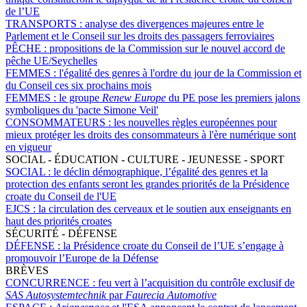
de l’UE
TRANSPORTS :
analyse des divergences majeures entre le
Parlement et le Conseil sur les droits des passagers ferroviaires
PÊCHE :
propositions de la Commission sur le nouvel accord de
pêche UE/Seychelles
FEMMES :
l'égalité des genres à l'ordre du jour de la Commission et
du Conseil ces six prochains mois
FEMMES :
le groupe
Renew Europe
du PE pose les premiers jalons
symboliques du 'pacte Simone Veil'
CONSOMMATEURS :
les nouvelles règles européennes pour
mieux protéger les droits des consommateurs à l'ère numérique sont
en vigueur
SOCIAL - ÉDUCATION - CULTURE - JEUNESSE - SPORT
SOCIAL :
le déclin démographique, l’égalité des genres et la
protection des enfants seront les grandes priorités de la Présidence
croate du Conseil de l'UE
EJCS :
la circulation des cerveaux et le soutien aux enseignants en
haut des priorités croates
SÉCURITÉ - DÉFENSE
DÉFENSE :
la Présidence croate du Conseil de l’UE s’engage à
promouvoir l’Europe de la Défense
BRÈVES
CONCURRENCE :
feu vert à l’acquisition du contrôle exclusif de
SAS Autosystemtechnik
par
Faurecia Automotive