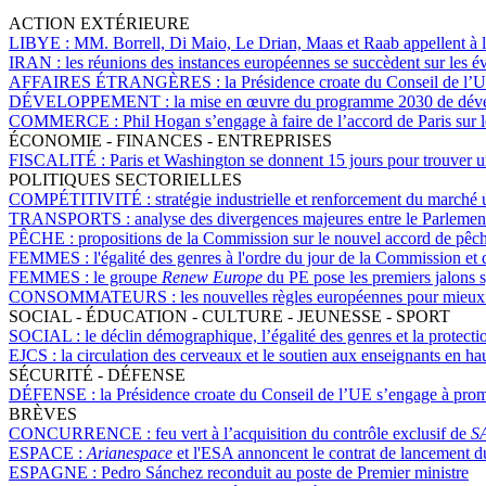
ACTION EXTÉRIEURE
LIBYE :
MM. Borrell, Di Maio, Le Drian, Maas et Raab appellent à l
IRAN :
les réunions des instances européennes se succèdent sur les
AFFAIRES ÉTRANGÈRES :
la Présidence croate du Conseil de l’
DÉVELOPPEMENT :
la mise en œuvre du programme 2030 de dével
COMMERCE :
Phil Hogan s’engage à faire de l’accord de Paris sur 
ÉCONOMIE - FINANCES - ENTREPRISES
FISCALITÉ :
Paris et Washington se donnent 15 jours pour trouver
POLITIQUES SECTORIELLES
COMPÉTITIVITÉ :
stratégie industrielle et renforcement du marché
TRANSPORTS :
analyse des divergences majeures entre le Parlement 
PÊCHE :
propositions de la Commission sur le nouvel accord de pê
FEMMES :
l'égalité des genres à l'ordre du jour de la Commission et
FEMMES :
le groupe
Renew Europe
du PE pose les premiers jalons 
CONSOMMATEURS :
les nouvelles règles européennes pour mieux 
SOCIAL - ÉDUCATION - CULTURE - JEUNESSE - SPORT
SOCIAL :
le déclin démographique, l’égalité des genres et la protecti
EJCS :
la circulation des cerveaux et le soutien aux enseignants en hau
SÉCURITÉ - DÉFENSE
DÉFENSE :
la Présidence croate du Conseil de l’UE s’engage à pro
BRÈVES
CONCURRENCE :
feu vert à l’acquisition du contrôle exclusif de
SA
ESPACE :
Arianespace
et l'ESA annoncent le contrat de lancement du
ESPAGNE :
Pedro Sánchez reconduit au poste de Premier ministre