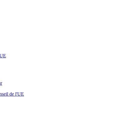
l’UE
ur
nseil de l'UE