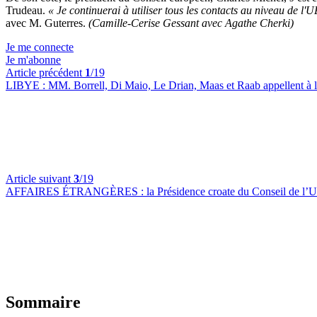
Trudeau.
« Je continuerai à utiliser tous les contacts au niveau de l'U
avec M. Guterres.
(Camille-Cerise Gessant avec Agathe Cherki)
Je me connecte
Je m'abonne
Article précédent
1
/19
LIBYE :
MM. Borrell, Di Maio, Le Drian, Maas et Raab appellent à l
Article suivant
3
/19
AFFAIRES ÉTRANGÈRES :
la Présidence croate du Conseil de l’
Sommaire