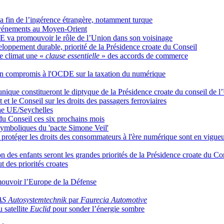
a fin de l’ingérence étrangère, notamment turque
 événements au Moyen-Orient
UE va promouvoir le rôle de l’Union dans son voisinage
oppement durable, priorité de la Présidence croate du Conseil
le climat une «
clause essentielle
» des accords de commerce
 un compromis à l'OCDE sur la taxation du numérique
 unique constitueront le diptyque de la Présidence croate du conseil de 
et le Conseil sur les droits des passagers ferroviaires
che UE/Seychelles
 du Conseil ces six prochains mois
symboliques du 'pacte Simone Veil'
protéger les droits des consommateurs à l'ère numérique sont en vigue
on des enfants seront les grandes priorités de la Présidence croate du Co
t des priorités croates
mouvoir l’Europe de la Défense
S Autosystemtechnik
par
Faurecia Automotive
 satellite
Euclid
pour sonder l’énergie sombre