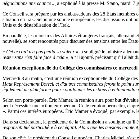
négociations une chance »,
a expliqué à la presse M. Stano, mardi 7 j
Ce Conseil sera préparé par les ambassadeurs des 28 États membres ce 
situation en Irak. Selon une source européenne, les discussions ont porté
Unis et de déstabilisation de l’Irak.
En parallèle, les ministres des Affaires étrangères français, allemand 
nouvelle), se sont rencontrés pour discuter des tensions entre les États
« Cet accord n'a pas perdu sa valeur »
, a souligné le ministre allema
rester sans rien faire face à cela »,
a-t-il ajouté, précisant qu’il allait
Réunion exceptionnelle du Collège des commissaires ce mercredi
Mercredi 8 au matin, c’est une réunion exceptionnelle du Collège des
Haut Représentant Borrell et d'autres commissaires feront le point sur
également de plateforme pour coordonner les actions à entreprendre par
Selon son porte-parole, Éric Mamer, la réunion aura pour but d'évaluer
peut nécessiter une action européenne. Cette réunion permettra, d'aprè
». Parmi ces intérêts européens, Éric Mamer a évoqué, par exemple, les
Dans sa déclaration, la présidente de la Commission a souligné qu’il é
responsabilité particulière à cet égard. Alors que les tensions montent
De son côté, le président du Conseil européen, Charles Michel, s’est en