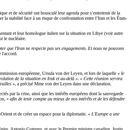
ue et de sécurité ont bousculé leur agenda pour s’entretenir de la
 la stabilité face à un risque de confrontation entre l’Iran et les États-
entant et leur homologue italien sur la situation en Libye (voir autre
r le nucléaire.
er que l'Iran ne respecte pas ses engagements. Et nous ne pouvons
e l'accord
.
ommission européenne, Ursula von der Leyen, et lors de laquelle
« le
lution de la situation en Irak et au-delà ». « Cette réunion servira
euilles »
, a précisé Mme von der Leyen dans une déclaration.
és par la crise, ainsi que les intérêts européens dont la sauvegarde
ion, «
afin de tenir compte au mieux de nos intérêts et de les défendre
rient et de créer un espace pour la diplomatie.
« L'Europe a une
Unies, Antonio Guterres, et avec le Premier ministre canadien, Justin