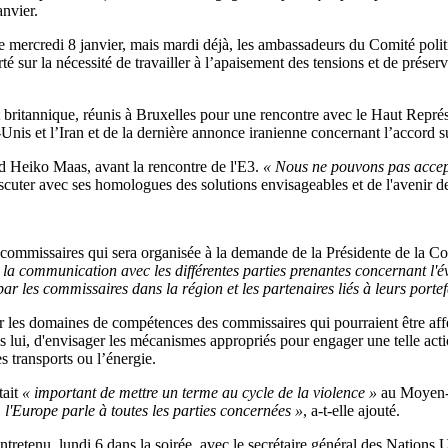
anvier.
mercredi 8 janvier, mais mardi déjà, les ambassadeurs du Comité politiq
 sur la nécessité de travailler à l’apaisement des tensions et de préserver
et britannique, réunis à Bruxelles pour une rencontre avec le Haut Représ
-Unis et l’Iran et de la dernière annonce iranienne concernant l’accord su
nd Heiko Maas, avant la rencontre de l'E3.
« Nous ne pouvons pas accept
 discuter avec ses homologues des solutions envisageables et de l'avenir d
 commissaires qui sera organisée à la demande de la Présidente de la C
 la communication avec les différentes parties prenantes concernant l'évo
 les commissaires dans la région et les partenaires liés à leurs portef
 les domaines de compétences des commissaires qui pourraient être affect
s lui, d'envisager les mécanismes appropriés pour engager une telle act
 transports ou l’énergie.
tait
« important de mettre un terme au cycle de la violence »
au Moyen-O
, l'Europe parle à toutes les parties concernées »
, a-t-elle ajouté.
tretenu, lundi 6 dans la soirée, avec le secrétaire général des Nations 