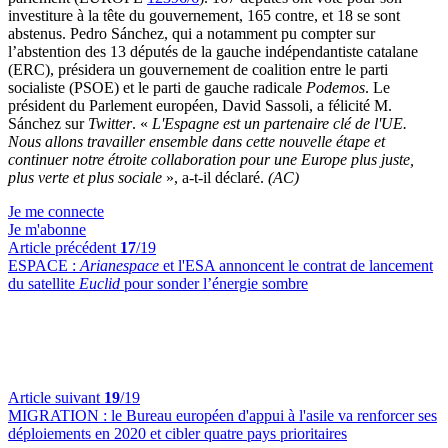
investiture à la tête du gouvernement, 165 contre, et 18 se sont
abstenus. Pedro Sánchez, qui a notamment pu compter sur
l’abstention des 13 députés de la gauche indépendantiste catalane
(ERC), présidera un gouvernement de coalition entre le parti
socialiste (PSOE) et le parti de gauche radicale
Podemos
. Le
président du Parlement européen, David Sassoli, a félicité M.
Sánchez sur
Twitter
. «
L'Espagne est un partenaire clé de l'UE.
Nous allons travailler ensemble dans cette nouvelle étape et
continuer notre étroite collaboration pour une Europe plus juste,
plus verte et plus sociale
», a-t-il déclaré.
(AC)
Je me connecte
Je m'abonne
Article précédent
17
/19
ESPACE :
Arianespace
et l'ESA annoncent le contrat de lancement
du satellite
Euclid
pour sonder l’énergie sombre
Article suivant
19
/19
MIGRATION :
le Bureau européen d'appui à l'asile va renforcer ses
déploiements en 2020 et cibler quatre pays prioritaires