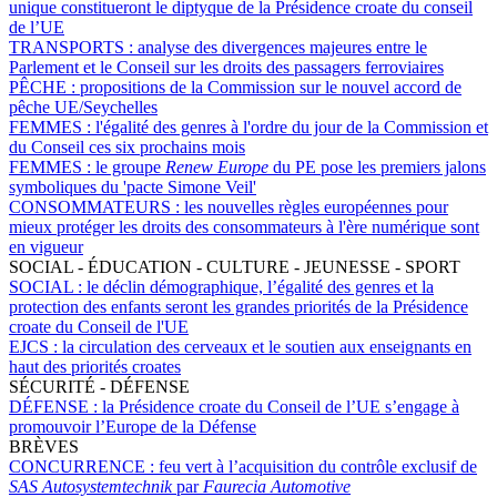
unique constitueront le diptyque de la Présidence croate du conseil
de l’UE
TRANSPORTS :
analyse des divergences majeures entre le
Parlement et le Conseil sur les droits des passagers ferroviaires
PÊCHE :
propositions de la Commission sur le nouvel accord de
pêche UE/Seychelles
FEMMES :
l'égalité des genres à l'ordre du jour de la Commission et
du Conseil ces six prochains mois
FEMMES :
le groupe
Renew Europe
du PE pose les premiers jalons
symboliques du 'pacte Simone Veil'
CONSOMMATEURS :
les nouvelles règles européennes pour
mieux protéger les droits des consommateurs à l'ère numérique sont
en vigueur
SOCIAL - ÉDUCATION - CULTURE - JEUNESSE - SPORT
SOCIAL :
le déclin démographique, l’égalité des genres et la
protection des enfants seront les grandes priorités de la Présidence
croate du Conseil de l'UE
EJCS :
la circulation des cerveaux et le soutien aux enseignants en
haut des priorités croates
SÉCURITÉ - DÉFENSE
DÉFENSE :
la Présidence croate du Conseil de l’UE s’engage à
promouvoir l’Europe de la Défense
BRÈVES
CONCURRENCE :
feu vert à l’acquisition du contrôle exclusif de
SAS Autosystemtechnik
par
Faurecia Automotive