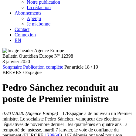
Notre publication
La rédaction
Abonnements
Aperçu
Je m'abonne
Contact
Connexion
EN
Bulletin Quotidien Europe N° 12398
8 janvier 2020
Sommaire
Publication complète
Par article
18
/ 19
BRÈVES /
Espagne
Pedro Sánchez reconduit au
poste de Premier ministre
07/01/2020 (Agence Europe)
–
L'Espagne a de nouveau un Premier
ministre. Le socialiste Pedro Sánchez, vainqueur des élections
législatives de novembre dernier - les quatrièmes en quatre ans - a
remporté de justesse, mardi 7 janvier, le vote de confiance du
parlement (EUROPE
12396/6
). 167 députés ont voté pour son