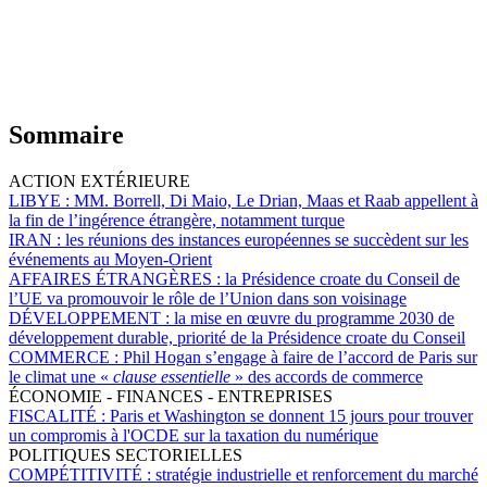
Sommaire
ACTION EXTÉRIEURE
LIBYE :
MM. Borrell, Di Maio, Le Drian, Maas et Raab appellent à
la fin de l’ingérence étrangère, notamment turque
IRAN :
les réunions des instances européennes se succèdent sur les
événements au Moyen-Orient
AFFAIRES ÉTRANGÈRES :
la Présidence croate du Conseil de
l’UE va promouvoir le rôle de l’Union dans son voisinage
DÉVELOPPEMENT :
la mise en œuvre du programme 2030 de
développement durable, priorité de la Présidence croate du Conseil
COMMERCE :
Phil Hogan s’engage à faire de l’accord de Paris sur
le climat une «
clause essentielle
» des accords de commerce
ÉCONOMIE - FINANCES - ENTREPRISES
FISCALITÉ :
Paris et Washington se donnent 15 jours pour trouver
un compromis à l'OCDE sur la taxation du numérique
POLITIQUES SECTORIELLES
COMPÉTITIVITÉ :
stratégie industrielle et renforcement du marché