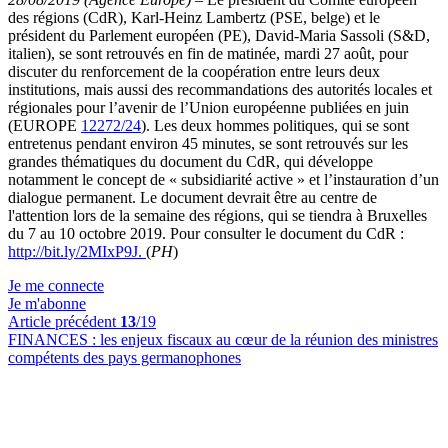
des régions (CdR), Karl-Heinz Lambertz (PSE, belge) et le
président du Parlement européen (PE), David-Maria Sassoli (S&D,
italien), se sont retrouvés en fin de matinée, mardi 27 août, pour
discuter du renforcement de la coopération entre leurs deux
institutions, mais aussi des recommandations des autorités locales et
régionales pour l’avenir de l’Union européenne publiées en juin
(EUROPE
12272/24
). Les deux hommes politiques, qui se sont
entretenus pendant environ 45 minutes, se sont retrouvés sur les
grandes thématiques du document du CdR, qui développe
notamment le concept de « subsidiarité active » et l’instauration d’un
dialogue permanent. Le document devrait être au centre de
l'attention lors de la semaine des régions, qui se tiendra à Bruxelles
du 7 au 10 octobre 2019. Pour consulter le document du CdR :
http://bit.ly/2MIxP9J.
(
PH
)
Je me connecte
Je m'abonne
Article précédent
13
/19
FINANCES :
les enjeux fiscaux au cœur de la réunion des ministres
compétents des pays germanophones