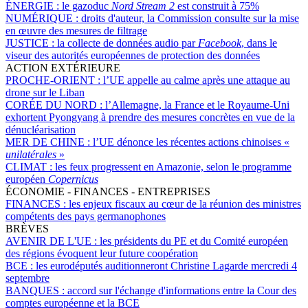
ÉNERGIE :
le gazoduc
Nord Stream 2
est construit à 75%
NUMÉRIQUE :
droits d'auteur, la Commission consulte sur la mise
en œuvre des mesures de filtrage
JUSTICE :
la collecte de données audio par
Facebook
, dans le
viseur des autorités européennes de protection des données
ACTION EXTÉRIEURE
PROCHE-ORIENT :
l’UE appelle au calme après une attaque au
drone sur le Liban
CORÉE DU NORD :
l’Allemagne, la France et le Royaume-Uni
exhortent Pyongyang à prendre des mesures concrètes en vue de la
dénucléarisation
MER DE CHINE :
l’UE dénonce les récentes actions chinoises «
unilatérales
»
CLIMAT :
les feux progressent en Amazonie, selon le programme
européen
Copernicus
ÉCONOMIE - FINANCES - ENTREPRISES
FINANCES :
les enjeux fiscaux au cœur de la réunion des ministres
compétents des pays germanophones
BRÈVES
AVENIR DE L'UE :
les présidents du PE et du Comité européen
des régions évoquent leur future coopération
BCE :
les eurodéputés auditionneront Christine Lagarde mercredi 4
septembre
BANQUES :
accord sur l'échange d'informations entre la Cour des
comptes européenne et la BCE