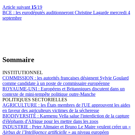
Article suivant
15
/19
BCE :
les eurodéputés auditionneront Christine Lagarde mercredi 4
septembre
Sommaire
INSTITUTIONNEL
COMMISSION :
les autorités françaises désignent Sylvie Goulard
comme candidate à un poste de commissaire européenne
ROYAUME-UNI :
Européens et Britanniques discutent dans un
contexte de mini-tempête politique outre-Manche
POLITIQUES SECTORIELLES
AGRICULTURE :
les États membres de l'UE approuvent les aides
en faveur des agriculteurs victimes de la sécheresse
BIODIVERSITÉ :
Karmenu Vella salue l'interdiction de la capture
d'éléphants d'Afrique pour les mettre dans les zoos
INDUSTRIE :
Peter Altmaier et Bruno Le Maire veulent créer un «
Airbus de l’Intelligence artificielle
» au niveau européen