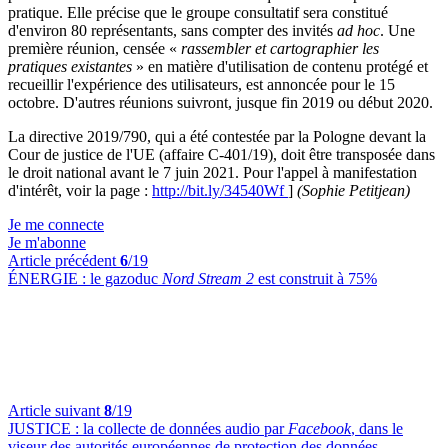
pratique. Elle précise que le groupe consultatif sera constitué
d'environ 80 représentants, sans compter des invités
ad hoc
. Une
première réunion, censée «
rassembler et cartographier les
pratiques existantes
» en matière d'utilisation de contenu protégé et
recueillir l'expérience des utilisateurs, est annoncée pour le 15
octobre. D'autres réunions suivront, jusque fin 2019 ou début 2020.
La directive 2019/790, qui a été contestée par la Pologne devant la
Cour de justice de l'UE (affaire C-401/19), doit être transposée dans
le droit national avant le 7 juin 2021. Pour l'appel à manifestation
d'intérêt, voir la page :
http://bit.ly/34540Wf
]
(Sophie Petitjean)
Je me connecte
Je m'abonne
Article précédent
6
/19
ÉNERGIE :
le gazoduc
Nord Stream 2
est construit à 75%
Article suivant
8
/19
JUSTICE :
la collecte de données audio par
Facebook
, dans le
viseur des autorités européennes de protection des données