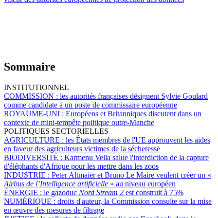
Sommaire
INSTITUTIONNEL
COMMISSION :
les autorités françaises désignent Sylvie Goulard
comme candidate à un poste de commissaire européenne
ROYAUME-UNI :
Européens et Britanniques discutent dans un
contexte de mini-tempête politique outre-Manche
POLITIQUES SECTORIELLES
AGRICULTURE :
les États membres de l'UE approuvent les aides
en faveur des agriculteurs victimes de la sécheresse
BIODIVERSITÉ :
Karmenu Vella salue l'interdiction de la capture
d'éléphants d'Afrique pour les mettre dans les zoos
INDUSTRIE :
Peter Altmaier et Bruno Le Maire veulent créer un «
Airbus de l’Intelligence artificielle
» au niveau européen
ÉNERGIE :
le gazoduc
Nord Stream 2
est construit à 75%
NUMÉRIQUE :
droits d'auteur, la Commission consulte sur la mise
en œuvre des mesures de filtrage