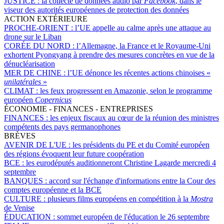
JUSTICE :
la collecte de données audio par
Facebook
, dans le
viseur des autorités européennes de protection des données
ACTION EXTÉRIEURE
PROCHE-ORIENT :
l’UE appelle au calme après une attaque au
drone sur le Liban
CORÉE DU NORD :
l’Allemagne, la France et le Royaume-Uni
exhortent Pyongyang à prendre des mesures concrètes en vue de la
dénucléarisation
MER DE CHINE :
l’UE dénonce les récentes actions chinoises «
unilatérales
»
CLIMAT :
les feux progressent en Amazonie, selon le programme
européen
Copernicus
ÉCONOMIE - FINANCES - ENTREPRISES
FINANCES :
les enjeux fiscaux au cœur de la réunion des ministres
compétents des pays germanophones
BRÈVES
AVENIR DE L'UE :
les présidents du PE et du Comité européen
des régions évoquent leur future coopération
BCE :
les eurodéputés auditionneront Christine Lagarde mercredi 4
septembre
BANQUES :
accord sur l'échange d'informations entre la Cour des
comptes européenne et la BCE
CULTURE :
plusieurs films européens en compétition à la
Mostra
de Venise
ÉDUCATION :
sommet européen de l'éducation le 26 septembre