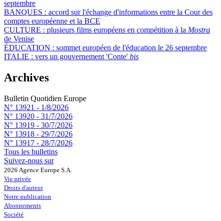
septembre
BANQUES :
accord sur l'échange d'informations entre la Cour des
comptes européenne et la BCE
CULTURE :
plusieurs films européens en compétition à la
Mostra
de Venise
ÉDUCATION :
sommet européen de l'éducation le 26 septembre
ITALIE :
vers un gouvernement 'Conte'
bis
Archives
Bulletin Quotidien Europe
N° 13921 -
1/8/2026
N° 13920 -
31/7/2026
N° 13919 -
30/7/2026
N° 13918 -
29/7/2026
N° 13917 -
28/7/2026
Tous les bulletins
Suivez-nous sur
2026 Agence Europe S.A.
Vie privée
Droits d'auteur
Notre publication
Abonnements
Société