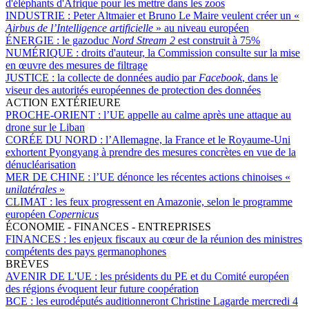
d'éléphants d'Afrique pour les mettre dans les zoos
INDUSTRIE :
Peter Altmaier et Bruno Le Maire veulent créer un «
Airbus de l’Intelligence artificielle
» au niveau européen
ÉNERGIE :
le gazoduc
Nord Stream 2
est construit à 75%
NUMÉRIQUE :
droits d'auteur, la Commission consulte sur la mise
en œuvre des mesures de filtrage
JUSTICE :
la collecte de données audio par
Facebook
, dans le
viseur des autorités européennes de protection des données
ACTION EXTÉRIEURE
PROCHE-ORIENT :
l’UE appelle au calme après une attaque au
drone sur le Liban
CORÉE DU NORD :
l’Allemagne, la France et le Royaume-Uni
exhortent Pyongyang à prendre des mesures concrètes en vue de la
dénucléarisation
MER DE CHINE :
l’UE dénonce les récentes actions chinoises «
unilatérales
»
CLIMAT :
les feux progressent en Amazonie, selon le programme
européen
Copernicus
ÉCONOMIE - FINANCES - ENTREPRISES
FINANCES :
les enjeux fiscaux au cœur de la réunion des ministres
compétents des pays germanophones
BRÈVES
AVENIR DE L'UE :
les présidents du PE et du Comité européen
des régions évoquent leur future coopération
BCE :
les eurodéputés auditionneront Christine Lagarde mercredi 4