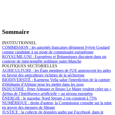
Sommaire
INSTITUTIONNEL
COMMISSION :
les autorités françaises désignent Sylvie Goulard
comme candidate à un poste de commissaire européenne
ROYAUME-UNI :
Européens et Britanniques discutent dans un
contexte de mini-tempête politique outre-Manche
POLITIQUES SECTORIELLES
AGRICULTURE :
les États membres de l'UE approuvent les aides
en faveur des agriculteurs victimes de la sécheresse
BIODIVERSITÉ :
Karmenu Vella salue l'interdiction de la capture
d'éléphants d'Afrique pour les mettre dans les zoos
INDUSTRIE :
Peter Altmaier et Bruno Le Maire veulent créer un «
Airbus de l’Intelligence artificielle
» au niveau européen
ÉNERGIE :
le gazoduc
Nord Stream 2
est construit à 75%
NUMÉRIQUE :
droits d'auteur, la Commission consulte sur la mise
en œuvre des mesures de filtrage
JUSTICE :
la collecte de données audio par
Facebook
, dans le