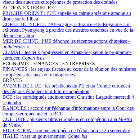
viseur des autorités européennes de protection des données
ACTION EXTÉRIEURE
PROCHE-ORIENT :
l’UE appelle au calme après une attaque au
drone sur le Liban
CORÉE DU NORD :
l’Allemagne, la France et le Royaume-Uni
exhortent Pyongyang à prendre des mesures concrètes en vue de la
dénucléarisation
MER DE CHINE :
l’UE dénonce les récentes actions chinoises «
unilatérales
»
CLIMAT :
les feux progressent en Amazonie, selon le programme
européen
Copernicus
ÉCONOMIE - FINANCES - ENTREPRISES
FINANCES :
les enjeux fiscaux au cœur de la réunion des ministres
compétents des pays germanophones
BRÈVES
AVENIR DE L'UE :
les présidents du PE et du Comité européen
des régions évoquent leur future coopération
BCE :
les eurodéputés auditionneront Christine Lagarde mercredi 4
septembre
BANQUES :
accord sur l'échange d'informations entre la Cour des
comptes européenne et la BCE
CULTURE :
plusieurs films européens en compétition à la
Mostra
de Venise
ÉDUCATION :
sommet européen de l'éducation le 26 septembre
ITALIE :
vers un gouvernement 'Conte'
bis