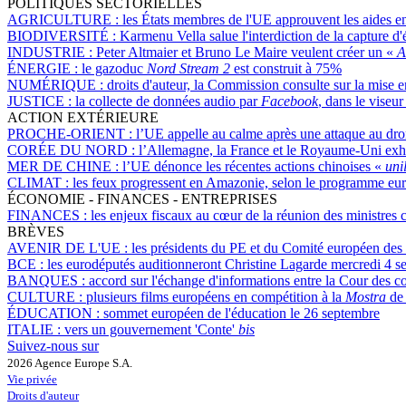
POLITIQUES SECTORIELLES
AGRICULTURE :
les États membres de l'UE approuvent les aides en
BIODIVERSITÉ :
Karmenu Vella salue l'interdiction de la capture d'
INDUSTRIE :
Peter Altmaier et Bruno Le Maire veulent créer un «
Ai
ÉNERGIE :
le gazoduc
Nord Stream 2
est construit à 75%
NUMÉRIQUE :
droits d'auteur, la Commission consulte sur la mise 
JUSTICE :
la collecte de données audio par
Facebook
, dans le viseu
ACTION EXTÉRIEURE
PROCHE-ORIENT :
l’UE appelle au calme après une attaque au dro
CORÉE DU NORD :
l’Allemagne, la France et le Royaume-Uni exho
MER DE CHINE :
l’UE dénonce les récentes actions chinoises «
uni
CLIMAT :
les feux progressent en Amazonie, selon le programme e
ÉCONOMIE - FINANCES - ENTREPRISES
FINANCES :
les enjeux fiscaux au cœur de la réunion des ministre
BRÈVES
AVENIR DE L'UE :
les présidents du PE et du Comité européen des 
BCE :
les eurodéputés auditionneront Christine Lagarde mercredi 4 
BANQUES :
accord sur l'échange d'informations entre la Cour des
CULTURE :
plusieurs films européens en compétition à la
Mostra
de 
ÉDUCATION :
sommet européen de l'éducation le 26 septembre
ITALIE :
vers un gouvernement 'Conte'
bis
Suivez-nous sur
2026 Agence Europe S.A.
Vie privée
Droits d'auteur