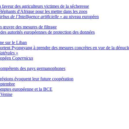
 faveur des agriculteurs victimes de la sécheresse
éléphants d'Afrique pour les mettre dans les zoos
rbus de l’Intelligence artificielle
» au niveau européen
en œuvre des mesures de filtrage
r des autorités européennes de protection des données
ne sur le Liban
rtent Pyongyang à prendre des mesures concrètes en vue de la dénuclé
latérales
»
uropéen
Copernicus
s compétents des pays germanophones
régions évoquent leur future coopération
septembre
 comptes européenne et la BCE
Venise