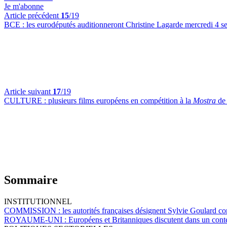
Je m'abonne
Article précédent
15
/19
BCE :
les eurodéputés auditionneront Christine Lagarde mercredi 4 
Article suivant
17
/19
CULTURE :
plusieurs films européens en compétition à la
Mostra
de 
Sommaire
INSTITUTIONNEL
COMMISSION :
les autorités françaises désignent Sylvie Goulard
ROYAUME-UNI :
Européens et Britanniques discutent dans un cont