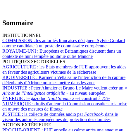
Sommaire
INSTITUTIONNEL
COMMISSION :
les autorités françaises désignent Sylvie Goulard
comme candidate à un poste de commissaire européenne
ROYAUME-UNI :
Européens et Britanniques discutent dans un
contexte de mini-tempête politique outre-Manche
POLITIQUES SECTORIELLES
AGRICULTURE :
les États membres de l'UE approuvent les aides
en faveur des agriculteurs victimes de la sécheresse
BIODIVERSITÉ :
Karmenu Vella salue l'interdiction de la capture
d'éléphants d'Afrique pour les mettre dans les zoos
INDUSTRIE :
Peter Altmaier et Bruno Le Maire veulent créer un «
Airbus de l’Intelligence artificielle
» au niveau européen
ÉNERGIE :
le gazoduc
Nord Stream 2
est construit à 75%
NUMÉRIQUE :
droits d'auteur, la Commission consulte sur la mise
en œuvre des mesures de filtrage
JUSTICE :
la collecte de données audio par
Facebook
, dans le
viseur des autorités européennes de protection des données
ACTION EXTÉRIEURE
PROCHE-ORIENT :
l’UE appelle au calme après une attaque au