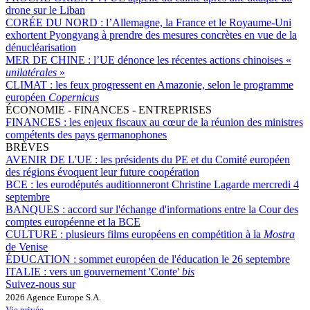
drone sur le Liban
CORÉE DU NORD :
l’Allemagne, la France et le Royaume-Uni
exhortent Pyongyang à prendre des mesures concrètes en vue de la
dénucléarisation
MER DE CHINE :
l’UE dénonce les récentes actions chinoises «
unilatérales
»
CLIMAT :
les feux progressent en Amazonie, selon le programme
européen
Copernicus
ÉCONOMIE - FINANCES - ENTREPRISES
FINANCES :
les enjeux fiscaux au cœur de la réunion des ministres
compétents des pays germanophones
BRÈVES
AVENIR DE L'UE :
les présidents du PE et du Comité européen
des régions évoquent leur future coopération
BCE :
les eurodéputés auditionneront Christine Lagarde mercredi 4
septembre
BANQUES :
accord sur l'échange d'informations entre la Cour des
comptes européenne et la BCE
CULTURE :
plusieurs films européens en compétition à la
Mostra
de Venise
ÉDUCATION :
sommet européen de l'éducation le 26 septembre
ITALIE :
vers un gouvernement 'Conte'
bis
Suivez-nous sur
2026 Agence Europe S.A.
Vie privée