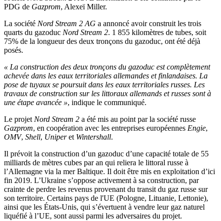
PDG de
Gazprom
, Alexeï Miller.
La société
Nord Stream 2 AG
a annoncé avoir construit les trois
quarts du gazoduc
Nord Stream 2
. 1 855 kilomètres de tubes, soit
75% de la longueur des deux tronçons du gazoduc, ont été déjà
posés.
« La construction des deux tronçons du gazoduc est complètement
achevée dans les eaux territoriales allemandes et finlandaises. La
pose de tuyaux se poursuit dans les eaux territoriales russes. Les
travaux de construction sur les littoraux allemands et russes sont à
une étape avancée »
, indique le communiqué.
Le projet
Nord Stream 2
a été mis au point par la société russe
Gazprom
, en coopération avec les entreprises européennes
Engie
,
OMV
,
Shell
,
Uniper
et
Wintershall
.
Il prévoit la construction d’un gazoduc d’une capacité totale de 55
milliards de mètres cubes par an qui reliera le littoral russe à
l’Allemagne via la mer Baltique. Il doit être mis en exploitation d’ici
fin 2019. L’Ukraine s’oppose activement à sa construction, par
crainte de perdre les revenus provenant du transit du gaz russe sur
son territoire. Certains pays de l'UE (Pologne, Lituanie, Lettonie),
ainsi que les États-Unis, qui s’évertuent à vendre leur gaz naturel
liquéfié à l’UE, sont aussi parmi les adversaires du projet.